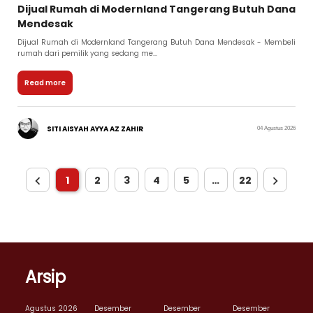
Dijual Rumah di Modernland Tangerang Butuh Dana
Mendesak
Dijual Rumah di Modernland Tangerang Butuh Dana Mendesak - Membeli
rumah dari pemilik yang sedang me...
Read more
SITI AISYAH AYYA AZ ZAHIR
04 Agustus 2026
1
2
3
4
5
…
22
Arsip
Agustus 2026
Desember
Desember
Desember