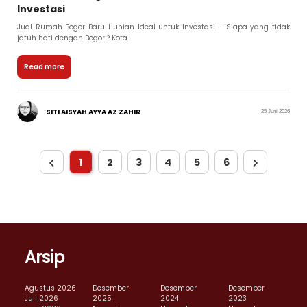
Investasi
Jual Rumah Bogor Baru Hunian Ideal untuk Investasi - Siapa yang tidak
jatuh hati dengan Bogor ? Kota...
Read more
SITI AISYAH AYYA AZ ZAHIR
25 Juni 2026
1
2
3
4
5
6
Arsip
Agustus 2026
Desember
Desember
Desember
Juli 2026
2025
2024
2023