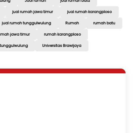
wulung
Jual rumah
jual rumah batu
jual rumah jawa timur
jual rumah karangploso
jual rumah tunggulwulung
Rumah
rumah batu
umah jawa timur
rumah karangploso
tunggulwulung
Universitas Brawijaya