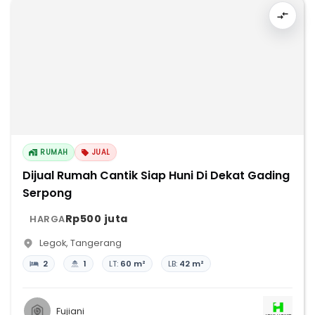
RUMAH
JUAL
Dijual Rumah Cantik Siap Huni Di Dekat Gading
Serpong
Rp500 juta
HARGA
Legok
,
Tangerang
2
1
LT:
60 m²
LB:
42 m²
Fujiani