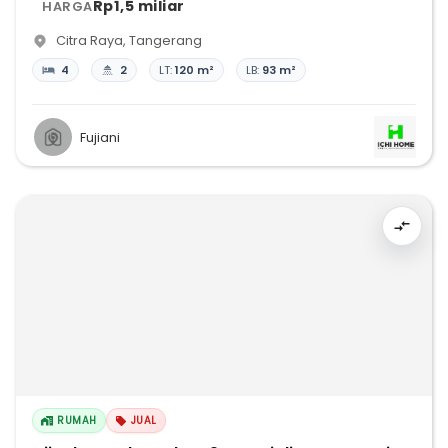
Rp1,5 miliar
HARGA
Citra Raya
,
Tangerang
4
2
LT:
120 m²
LB:
93 m²
Fujiani
RUMAH
JUAL