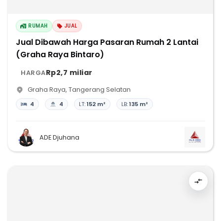
RUMAH
JUAL
Jual Dibawah Harga Pasaran Rumah 2 Lantai
(Graha Raya Bintaro)
Rp2,7 miliar
HARGA
Graha Raya
,
Tangerang Selatan
4
4
LT:
152 m²
LB:
135 m²
ADE Djuhana