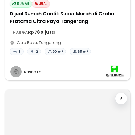
RUMAH
JUAL
Dijual Rumah Cantik Super Murah di Graha
Pratama Citra Raya Tangerang
Rp780 juta
HARGA
Citra Raya
,
Tangerang
3
2
LT:
90 m²
LB:
65 m²
Krisna Fei