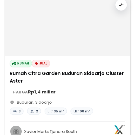
RUMAH
JUAL
Rumah Citra Garden Buduran Sidoarjo Cluster
Aster
Rp1,4 miliar
HARGA
Buduran
,
Sidoarjo
3
2
LT:
135 m²
LB:
108 m²
Xavier Marks Tjandra South