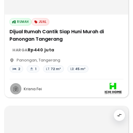
RUMAH
JUAL
Dijual Rumah Cantik Siap Huni Murah di
Panongan Tangerang
Rp440 juta
HARGA
Panongan
,
Tangerang
2
1
LT:
72 m²
LB:
45 m²
Krisna Fei