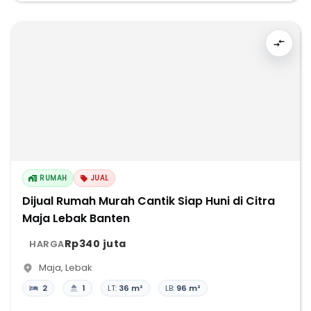
RUMAH
JUAL
Dijual Rumah Murah Cantik Siap Huni di Citra
Maja Lebak Banten
Rp340 juta
HARGA
Maja
,
Lebak
2
1
LT:
36 m²
LB:
96 m²