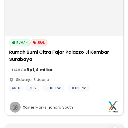
RUMAH
JUAL
Rumah Bumi Citra Fajar Palazzo Jl Kembar
Surabaya
Rp1,4 miliar
HARGA
Sidoarjo
,
Sidoarjo
4
2
LT:
160 m²
LB:
180 m²
Xavier Marks Tjandra South