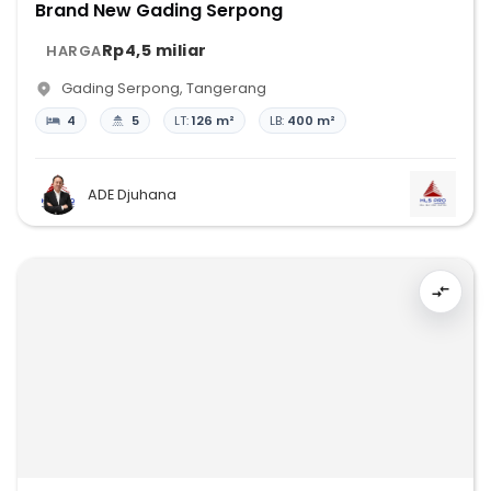
Brand New Gading Serpong
Rp4,5 miliar
HARGA
Gading Serpong
,
Tangerang
4
5
LT:
126 m²
LB:
400 m²
ADE Djuhana