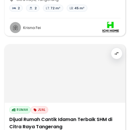
2
2
LT:
72 m²
LB:
45 m²
Krisna Fei
RUMAH
JUAL
Dijual Rumah Cantik Idaman Terbaik SHM di
Citra Raya Tangerang