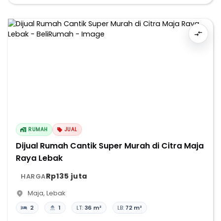
RUMAH
JUAL
Dijual Rumah Cantik Super Murah di Citra Maja
Raya Lebak
Rp135 juta
HARGA
Maja
,
Lebak
2
1
LT:
36 m²
LB:
72 m²