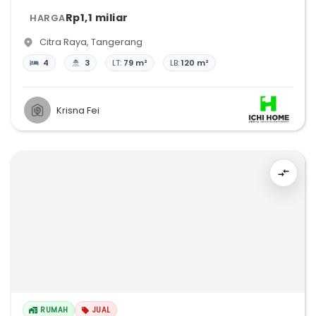
Rp1,1 miliar
HARGA
Citra Raya
,
Tangerang
4
3
LT:
79 m²
LB:
120 m²
Krisna Fei
RUMAH
JUAL