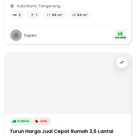
Kuta Bumi
,
Tangerang
2
1
LT:
84 m²
LB:
84 m²
Fujiani
RUMAH
JUAL
Turun Harga Jual Cepat Rumah 3,5 Lantai