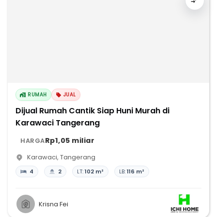
RUMAH
JUAL
Dijual Rumah Cantik Siap Huni Murah di
Karawaci Tangerang
Rp1,05 miliar
HARGA
Karawaci
,
Tangerang
4
2
LT:
102 m²
LB:
116 m²
Krisna Fei