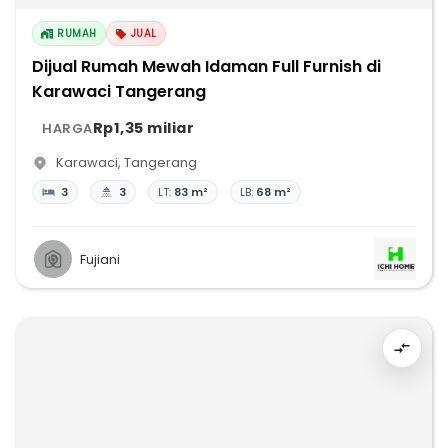
RUMAH
JUAL
Dijual Rumah Mewah Idaman Full Furnish di
Karawaci Tangerang
Rp1,35 miliar
HARGA
Karawaci
,
Tangerang
3
3
LT:
83 m²
LB:
68 m²
Fujiani