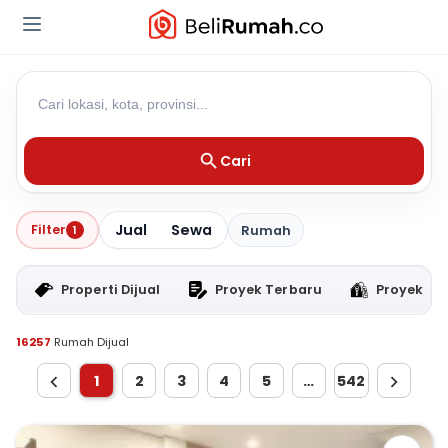
Cari
Jual
Sewa
Filter
1
Rumah
Properti Dijual
Proyek Terbaru
Proyek RT
16257
Rumah Dijual
1
2
3
4
5
…
542