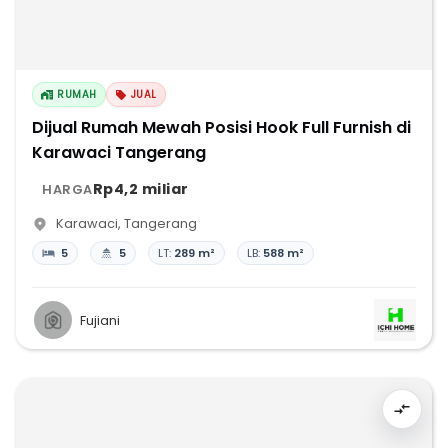
RUMAH
JUAL
Dijual Rumah Mewah Posisi Hook Full Furnish di
Karawaci Tangerang
Rp4,2 miliar
HARGA
Karawaci
,
Tangerang
5
5
LT:
289 m²
LB:
588 m²
Fujiani