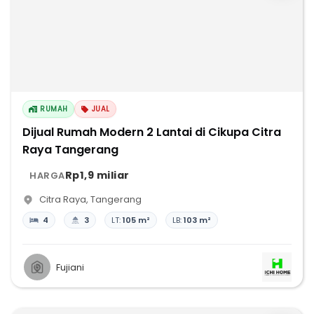
RUMAH
JUAL
Dijual Rumah Modern 2 Lantai di Cikupa Citra
Raya Tangerang
Rp1,9 miliar
HARGA
Citra Raya
,
Tangerang
4
3
LT:
105 m²
LB:
103 m²
Fujiani