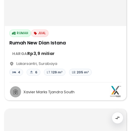
RUMAH
JUAL
Rumah New Dian Istana
Rp3,9 miliar
HARGA
Lakarsantri
,
Surabaya
4
6
LT:
129 m²
LB:
205 m²
Xavier Marks Tjandra South