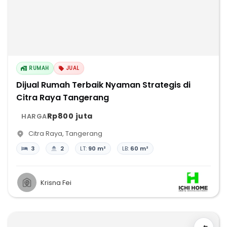
RUMAH
JUAL
Dijual Rumah Terbaik Nyaman Strategis di
Citra Raya Tangerang
Rp800 juta
HARGA
Citra Raya
,
Tangerang
3
2
LT:
90 m²
LB:
60 m²
Krisna Fei