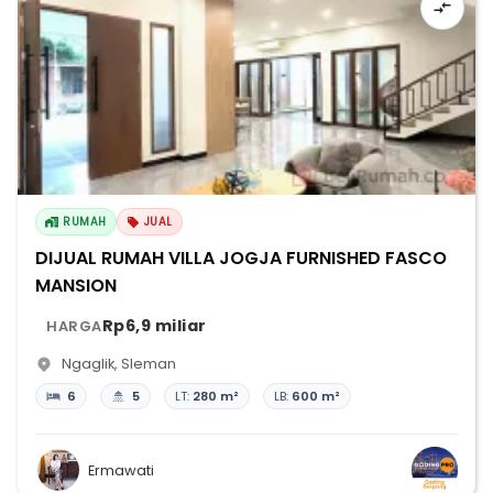
RUMAH
JUAL
DIJUAL RUMAH VILLA JOGJA FURNISHED FASCO
MANSION
Rp6,9 miliar
HARGA
Ngaglik
,
Sleman
6
5
LT:
280 m²
LB:
600 m²
Ermawati