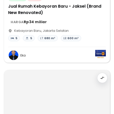
Jual Rumah Kebayoran Baru - Jaksel (Brand
New Renovated)
Rp34 miliar
HARGA
Kebayoran Baru
,
Jakarta Selatan
5
5
LT:
680 m²
LB:
600 m²
Eka