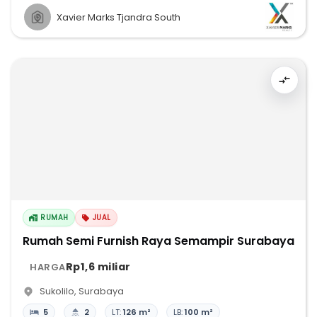
Xavier Marks Tjandra South
RUMAH
JUAL
Rumah Semi Furnish Raya Semampir Surabaya
Rp1,6 miliar
HARGA
Sukolilo
,
Surabaya
5
2
LT:
126 m²
LB:
100 m²