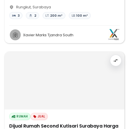
Rungkut
,
Surabaya
3
2
LT:
200 m²
LB:
100 m²
Xavier Marks Tjandra South
RUMAH
JUAL
Dijual Rumah Second Kutisari Surabaya Harga