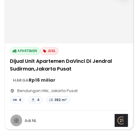
APARTEMEN
JUAL
Dijual Unit Apartemen DaVinci Di Jendral
Sudirman,Jakarta Pusat
Rp16 miliar
HARGA
Bendungan Hilir
,
Jakarta Pusat
4
4
LB:
382 m²
Adi NL