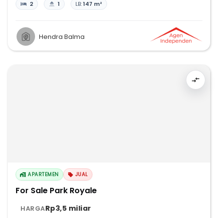
2
1
LB:
147 m²
Hendra Balma
APARTEMEN
JUAL
For Sale Park Royale
Rp3,5 miliar
HARGA