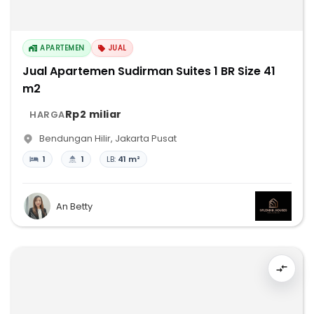
APARTEMEN
JUAL
Jual Apartemen Sudirman Suites 1 BR Size 41
m2
Rp2 miliar
HARGA
Bendungan Hilir
,
Jakarta Pusat
1
1
LB:
41 m²
An Betty