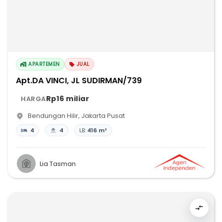
APARTEMEN
JUAL
Apt.DA VINCI, JL SUDIRMAN/739
Rp16 miliar
HARGA
Bendungan Hilir
,
Jakarta Pusat
4
4
LB:
416 m²
Lia Tasman