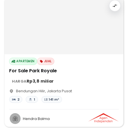
APARTEMEN
JUAL
For Sale Park Royale
Rp3,8 miliar
HARGA
Bendungan Hilir
,
Jakarta Pusat
2
1
LB:
141 m²
Hendra Balma