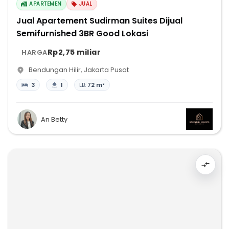
APARTEMEN
JUAL
Jual Apartement Sudirman Suites Dijual
Semifurnished 3BR Good Lokasi
Rp2,75 miliar
HARGA
Bendungan Hilir
,
Jakarta Pusat
3
1
LB:
72 m²
An Betty