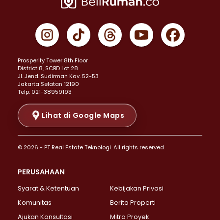
Properti Dijual di Jakarta Pusat >
Properti Dijual di Cempaka Putih >
Properti Dijual di Gambir >
Properti Dijual di Johar Baru >
Properti Dijual di Kemayoran >
Prosperity Tower 8th Floor
Properti Dijual di Menteng >
District 8, SCBD Lot 28
Properti Dijual di Senen >
JI. Jend. Sudirman Kav. 52-53
Jakarta Selatan 12190
Properti Dijual di Tanah Abang >
Telp: 021-38959193
Properti Dijual di Cikini >
Properti Dijual di Kramat >
Lihat di Google Maps
Properti Dijual di Pasar Baru >
Properti Dijual di Bendungan Hilir >
© 2026 - PT Real Estate Teknologi. All rights reserved.
Properti Dijual di Jakarta Selatan >
Properti Dijual di Cilandak >
PERUSAHAAN
Properti Dijual di Lebak Bulus >
Syarat & Ketentuan
Kebijakan Privasi
Properti Dijual di Gandaria Selatan >
Properti Dijual di Pondok Labu >
Komunitas
Berita Properti
Properti Dijual di Cipete Selatan >
Ajukan Konsultasi
Mitra Proyek