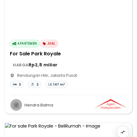
APARTEMEN
JUAL
For Sale Park Royale
Rp2,8 miliar
HARGA
Bendungan Hilir
,
Jakarta Pusat
3
2
LB:
147 m²
Hendra Balma