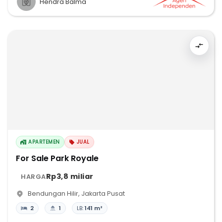
Hendra Balma
APARTEMEN
JUAL
For Sale Park Royale
Rp3,8 miliar
HARGA
Bendungan Hilir
,
Jakarta Pusat
2
1
LB:
141 m²