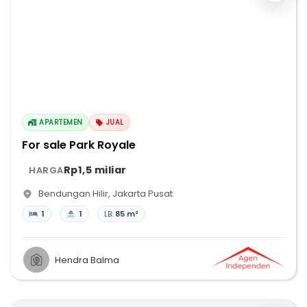
APARTEMEN
JUAL
For sale Park Royale
Rp1,5 miliar
HARGA
Bendungan Hilir
,
Jakarta Pusat
1
1
LB:
85 m²
Hendra Balma