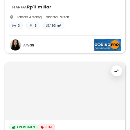
Rp11 miliar
HARGA
Tanah Abang
,
Jakarta Pusat
3
3
LB:
193 m²
Aryati
APARTEMEN
JUAL