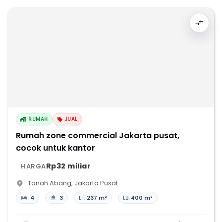
RUMAH
JUAL
Rumah zone commercial Jakarta pusat,
cocok untuk kantor
Rp32 miliar
HARGA
Tanah Abang
,
Jakarta Pusat
4
3
LT:
237 m²
LB:
400 m²