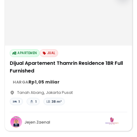
APARTEMEN
JUAL
Dijual Apartement Thamrin Residence 1BR Full
Furnished
Rp1,05 miliar
HARGA
Tanah Abang
,
Jakarta Pusat
1
1
LB:
38 m²
Jejen Zaenal