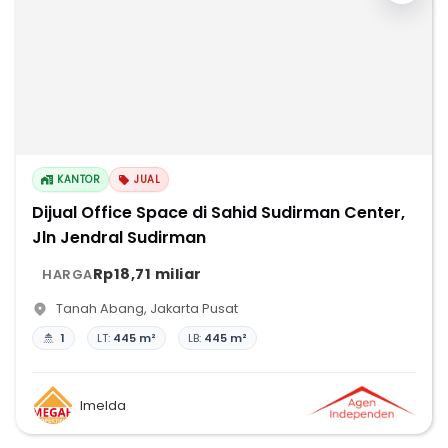
KANTOR
JUAL
Dijual Office Space di Sahid Sudirman Center,
Jln Jendral Sudirman
Rp18,71 miliar
HARGA
Tanah Abang
,
Jakarta Pusat
1
LT:
445 m²
LB:
445 m²
Imelda