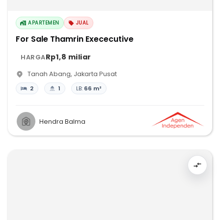
APARTEMEN
JUAL
For Sale Thamrin Exececutive
Rp1,8 miliar
HARGA
Tanah Abang
,
Jakarta Pusat
2
1
LB:
66 m²
Hendra Balma