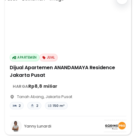
APARTEMEN
JUAL
Dijual Apartemen ANANDAMAYA Residence
Jakarta Pusat
Rp8,8 miliar
HARGA
Tanah Abang
,
Jakarta Pusat
2
2
LB:
150 m²
Yanny Lunardi