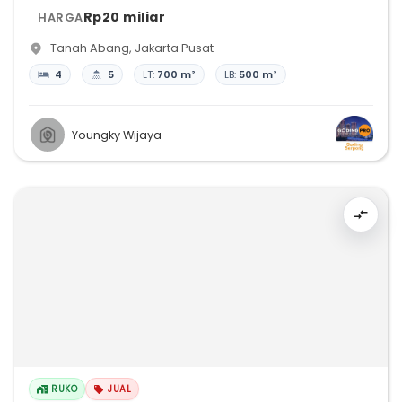
Rp20 miliar
HARGA
Tanah Abang
,
Jakarta Pusat
4
5
LT:
700 m²
LB:
500 m²
Youngky Wijaya
RUKO
JUAL