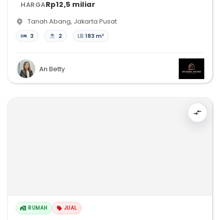
Rp12,5 miliar
HARGA
Tanah Abang
,
Jakarta Pusat
3
2
LB:
183 m²
An Betty
RUMAH
JUAL