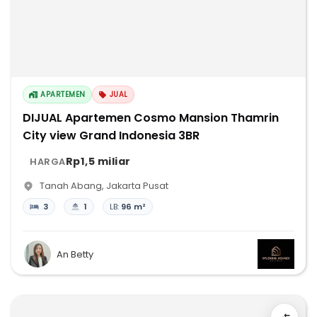
APARTEMEN
JUAL
DIJUAL Apartemen Cosmo Mansion Thamrin
City view Grand Indonesia 3BR
Rp1,5 miliar
HARGA
Tanah Abang
,
Jakarta Pusat
3
1
LB:
96 m²
An Betty