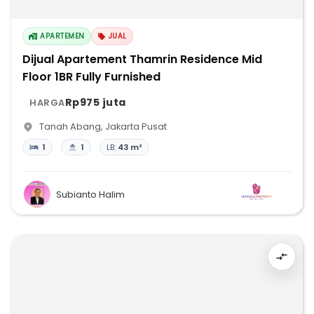
APARTEMEN
JUAL
Dijual Apartement Thamrin Residence Mid
Floor 1BR Fully Furnished
Rp975 juta
HARGA
Tanah Abang
,
Jakarta Pusat
1
1
LB:
43 m²
Subianto Halim