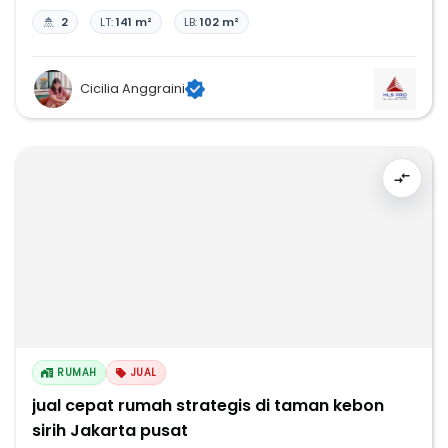
2
LT:
141 m²
LB:
102 m²
Cicilia Anggraini
RUMAH
JUAL
jual cepat rumah strategis di taman kebon
sirih Jakarta pusat