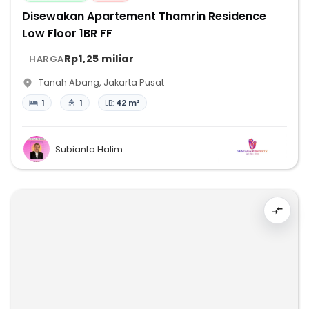
Disewakan Apartement Thamrin Residence
Low Floor 1BR FF
Rp1,25 miliar
HARGA
Tanah Abang
,
Jakarta Pusat
1
1
LB:
42 m²
Subianto Halim