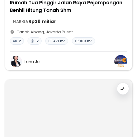
Rumah Tua Pinggir Jalan Raya Pejompongan
Benhil Hitung Tanah Shm
Rp28 miliar
HARGA
Tanah Abang
,
Jakarta Pusat
2
2
LT:
471 m²
LB:
100 m²
Lena Jo