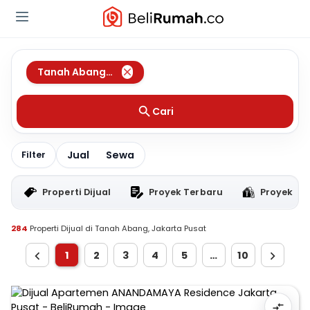
Tanah Abang
,
Jakarta Pusat
Cari
Jual
Sewa
Filter
Properti Dijual
Proyek Terbaru
Proyek RT
284
Properti Dijual di Tanah Abang, Jakarta Pusat
1
2
3
4
5
…
10