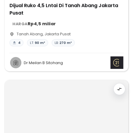
Dijual Ruko 4,5 Lntai Di Tanah Abang Jakarta
Pusat
Rp4,5 miliar
HARGA
Tanah Abang
,
Jakarta Pusat
4
LT:
90 m²
LB:
270 m²
Dr Meilan B Sitohang