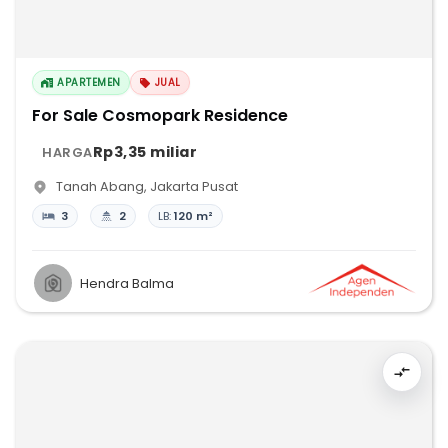
APARTEMEN
JUAL
For Sale Cosmopark Residence
Rp3,35 miliar
HARGA
Tanah Abang
,
Jakarta Pusat
3
2
LB:
120 m²
Hendra Balma