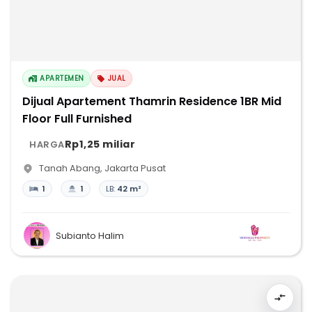
APARTEMEN
JUAL
Dijual Apartement Thamrin Residence 1BR Mid
Floor Full Furnished
Rp1,25 miliar
HARGA
Tanah Abang
,
Jakarta Pusat
1
1
LB:
42 m²
Subianto Halim