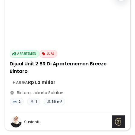
APARTEMEN
JUAL
Dijual Unit 2 BR Di Apartememen Breeze
Bintaro
Rp1,2 miliar
HARGA
Bintaro
,
Jakarta Selatan
2
1
LB:
56 m²
Susianti