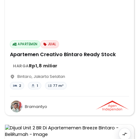
APARTEMEN
JUAL
Apartemen Creativo Bintaro Ready Stock
Rp1,8 miliar
HARGA
Bintaro
,
Jakarta Selatan
2
1
LB:
77 m²
Bramantyo