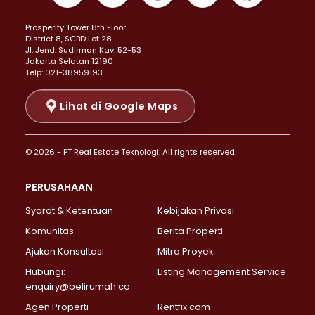
Properti Dijual di Kemayoran >
Prosperity Tower 8th Floor
Properti Dijual di Menteng >
District 8, SCBD Lot 28
Properti Dijual di Senen >
JI. Jend. Sudirman Kav. 52-53
Jakarta Selatan 12190
Properti Dijual di Tanah Abang >
Telp: 021-38959193
Properti Dijual di Cikini >
Properti Dijual di Kramat >
Lihat di Google Maps
Properti Dijual di Pasar Baru >
Properti Dijual di Bendungan Hilir >
© 2026 - PT Real Estate Teknologi. All rights reserved.
Properti Dijual di Jakarta Selatan >
Properti Dijual di Cilandak >
PERUSAHAAN
Properti Dijual di Lebak Bulus >
Syarat & Ketentuan
Kebijakan Privasi
Properti Dijual di Gandaria Selatan >
Properti Dijual di Pondok Labu >
Komunitas
Berita Properti
Properti Dijual di Cipete Selatan >
Ajukan Konsultasi
Mitra Proyek
Properti Dijual di Jagakarsa >
Hubungi:
Listing Management Service
Properti Dijual di Lenteng Agung >
enquiry@belirumah.co
Properti Dijual di Senayan >
Agen Properti
Rentfix.com
Properti Dijual di Pondok Pinang >