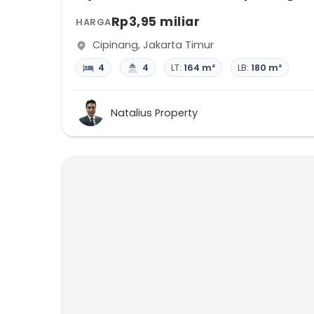
Rp3,95 miliar
HARGA
Cipinang
,
Jakarta Timur
4
4
LT:
164 m²
LB:
180 m²
Natalius Property