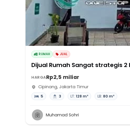
RUMAH
JUAL
Rp2,5 miliar
HARGA
Cipinang
,
Jakarta Timur
5
3
LT:
128 m²
LB:
80 m²
Muhamad Sohri