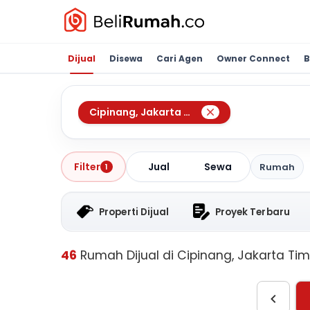
Dijual
Disewa
Cari Agen
Owner Connect
B
Cipinang
,
Jakarta Timur
Jual
Sewa
Filter
Rumah
1
Properti Dijual
Proyek Terbaru
46
Rumah Dijual di Cipinang, Jakarta Tim