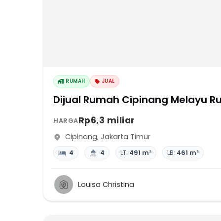
RUMAH
JUAL
Dijual Rumah Cipinang Melayu R
Rp6,3 miliar
HARGA
Cipinang
,
Jakarta Timur
4
4
LT:
491 m²
LB:
461 m²
Louisa Christina