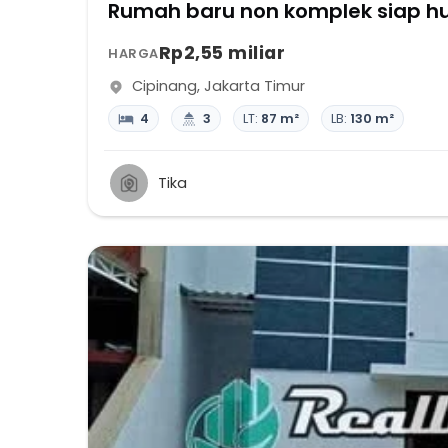
Rumah baru non komplek siap h
Rp2,55 miliar
HARGA
Cipinang
,
Jakarta Timur
4
3
LT:
87 m²
LB:
130 m²
Tika