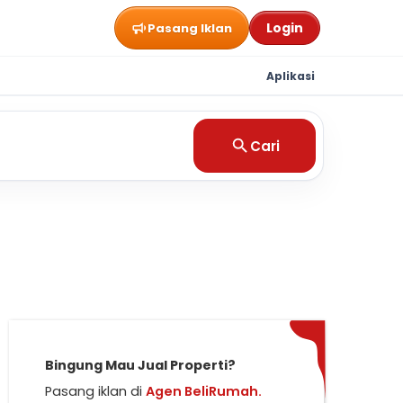
Login
Pasang Iklan
Aplikasi
Cari
Bingung Mau Jual Properti?
Pasang iklan di
Agen BeliRumah.