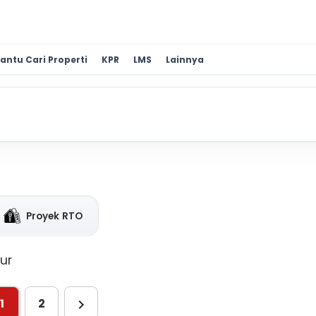
antu Cari Properti
KPR
LMS
Lainnya
Proyek RTO
ur
1
2