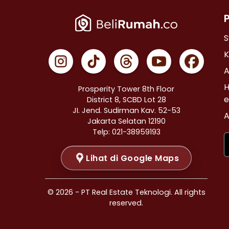
Properti Dijual di Cempaka Putih >
Properti Dijual di Johar Baru >
Properti Dijual di Menteng >
S
Properti Dijual di Tanah Abang >
K
Properti Dijual di Kramat >
A
Properti Dijual di Bendungan Hilir >
H
Prosperity Tower 8th Floor
Properti Dijual di Jakarta Selatan >
e
District 8, SCBD Lot 28
JI. Jend. Sudirman Kav. 52-53
Properti Dijual di Cilandak >
A
Jakarta Selatan 12190
Properti Dijual di Gandaria Selatan >
Telp: 021-38959193
Properti Dijual di Cipete Selatan >
Lihat di Google Maps
Properti Dijual di Lenteng Agung >
Properti Dijual di Pondok Pinang >
Properti Dijual di Kebayoran Baru >
© 2026 - PT Real Estate Teknologi. All rights
Properti Dijual di Mampang Prapatan >
reserved.
Properti Dijual di Pasar Minggu >