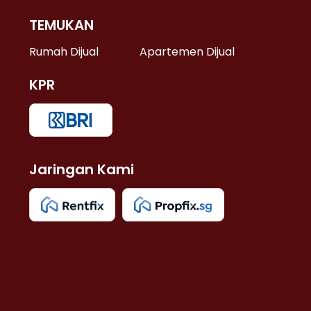
TEMUKAN
 >
Rumah Dijual
Apartemen Dijual
KPR
>
 >
Jaringan Kami
u >
>
 Lama >
 >