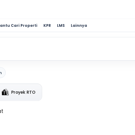
antu Cari Properti
KPR
LMS
Lainnya
n
Proyek RTO
at