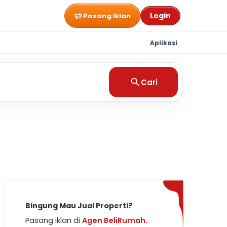
Login
Pasang Iklan
Aplikasi
Cari
Bingung Mau Jual Properti?
Pasang iklan di
Agen BeliRumah.