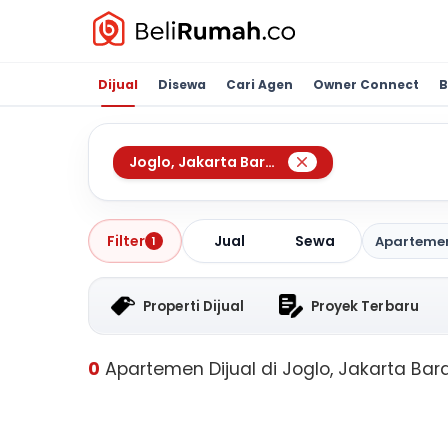
Dijual
Disewa
Cari Agen
Owner Connect
B
Joglo
,
Jakarta Barat
Jual
Sewa
Filter
Aparteme
1
Properti Dijual
Proyek Terbaru
0
Apartemen Dijual di Joglo, Jakarta Bar