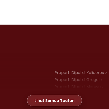
Properti Dijual di Kalideres >
Properti Dijual di Grogol >
Properti Dijual di Meruya >
Properti Dijual di Joglo >
Lihat Semua Tautan