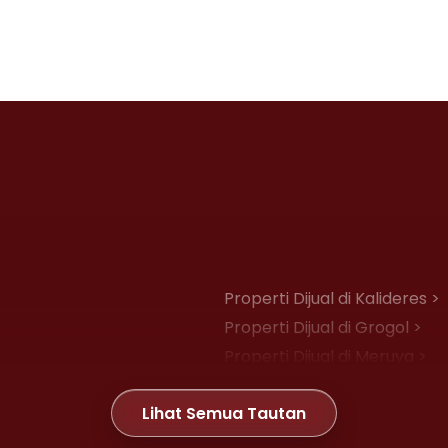
Properti Dijual di Kalideres >
Properti Dijual di Grogol >
Properti Dijual di Meruya >
Properti Dijual di Joglo >
Lihat Semua Tautan