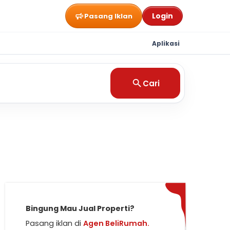
Login
Pasang Iklan
Aplikasi
Cari
Bingung Mau Jual Properti?
Pasang iklan di
Agen BeliRumah.