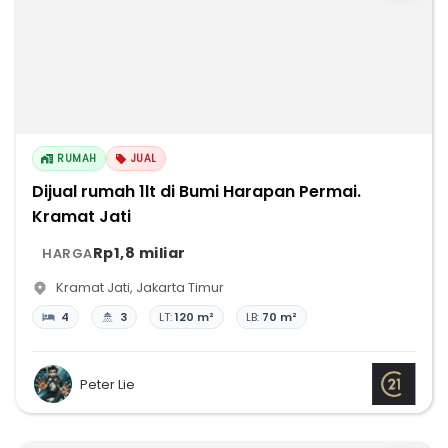
RUMAH
JUAL
Dijual rumah 1lt di Bumi Harapan Permai.
Kramat Jati
Rp1,8 miliar
HARGA
Kramat Jati
,
Jakarta Timur
4
3
LT:
120 m²
LB:
70 m²
Peter Lie