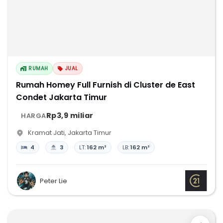
RUMAH
JUAL
Rumah Homey Full Furnish di Cluster de East
Condet Jakarta Timur
Rp3,9 miliar
HARGA
Kramat Jati
,
Jakarta Timur
4
3
LT:
162 m²
LB:
162 m²
Peter Lie