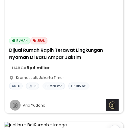
RUMAH
JUAL
Dijual Rumah Rapih Terawat Lingkungan
Nyaman Di Batu Ampar Jaktim
Rp4 miliar
HARGA
Kramat Jati
,
Jakarta Timur
4
3
LT:
270 m²
LB:
185 m²
Ario Yudono