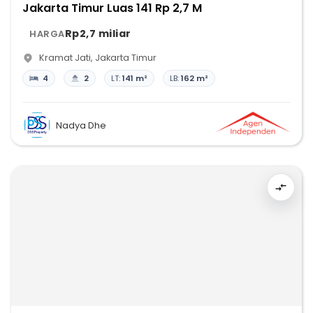
Jakarta Timur Luas 141 Rp 2,7 M
Rp2,7 miliar
HARGA
Kramat Jati
,
Jakarta Timur
4
2
LT:
141 m²
LB:
162 m²
Nadya Dhe