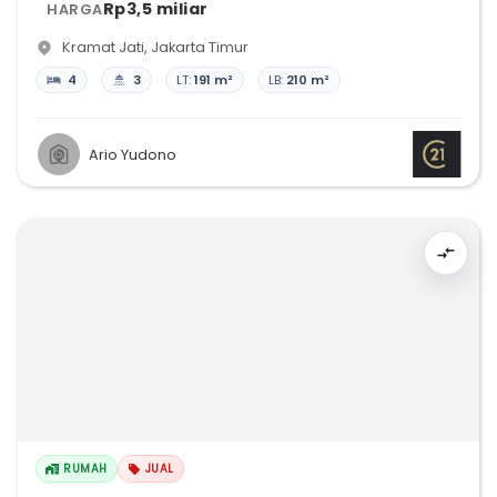
Rp3,5 miliar
HARGA
Kramat Jati
,
Jakarta Timur
4
3
LT:
191 m²
LB:
210 m²
Ario Yudono
RUMAH
JUAL