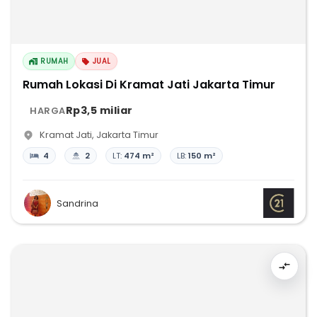
RUMAH
JUAL
Rumah Lokasi Di Kramat Jati Jakarta Timur
Rp3,5 miliar
HARGA
Kramat Jati
,
Jakarta Timur
4
2
LT:
474 m²
LB:
150 m²
Sandrina