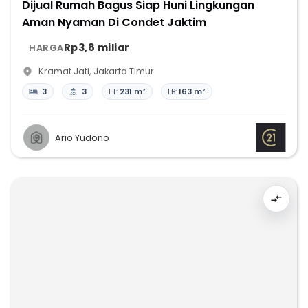
Dijual Rumah Bagus Siap Huni Lingkungan
Aman Nyaman Di Condet Jaktim
Rp3,8 miliar
HARGA
Kramat Jati
,
Jakarta Timur
3
3
LT:
231 m²
LB:
163 m²
Ario Yudono