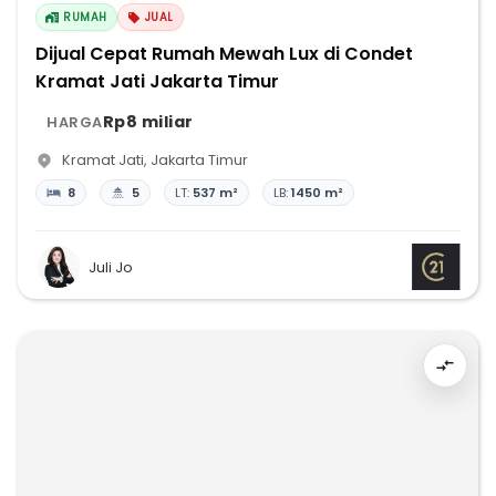
RUMAH
JUAL
Dijual Cepat Rumah Mewah Lux di Condet
Kramat Jati Jakarta Timur
Rp8 miliar
HARGA
Kramat Jati
,
Jakarta Timur
8
5
LT:
537 m²
LB:
1450 m²
Juli Jo