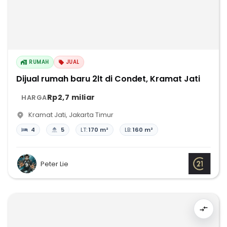
RUMAH
JUAL
Dijual rumah baru 2lt di Condet, Kramat Jati
Rp2,7 miliar
HARGA
Kramat Jati
,
Jakarta Timur
4
5
LT:
170 m²
LB:
160 m²
Peter Lie