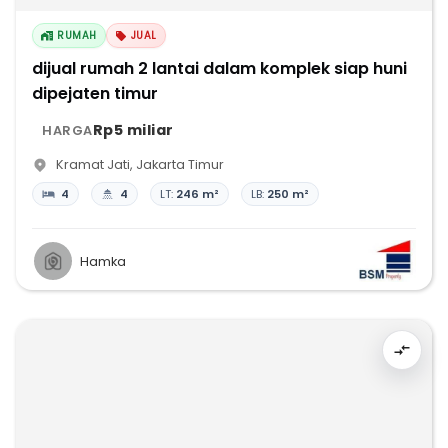
RUMAH
JUAL
dijual rumah 2 lantai dalam komplek siap huni
dipejaten timur
Rp5 miliar
HARGA
Kramat Jati
,
Jakarta Timur
4
4
LT:
246 m²
LB:
250 m²
Hamka