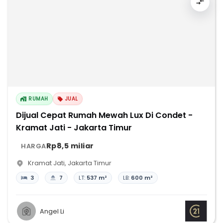
RUMAH
JUAL
Dijual Cepat Rumah Mewah Lux Di Condet -
Kramat Jati - Jakarta Timur
Rp8,5 miliar
HARGA
Kramat Jati
,
Jakarta Timur
3
7
LT:
537 m²
LB:
600 m²
Angel Li