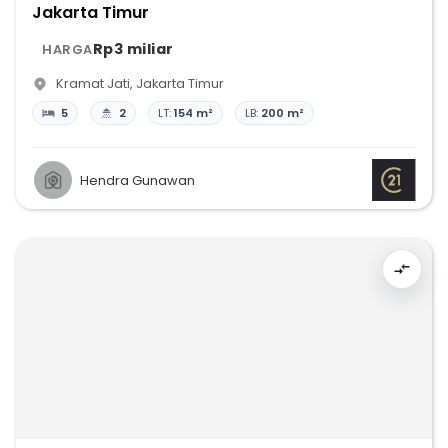
Jakarta Timur
Rp3 miliar
HARGA
Kramat Jati
,
Jakarta Timur
5
2
LT:
154 m²
LB:
200 m²
Hendra Gunawan