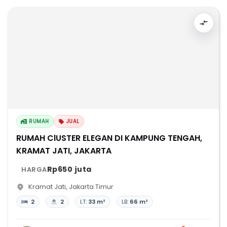
RUMAH
JUAL
RUMAH ClUSTER ELEGAN DI KAMPUNG TENGAH,
KRAMAT JATI, JAKARTA
Rp650 juta
HARGA
Kramat Jati
,
Jakarta Timur
2
2
LT:
33 m²
LB:
66 m²