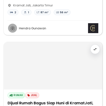
Kramat Jati
,
Jakarta Timur
2
1
LT:
87 m²
LB:
56 m²
Hendra Gunawan
RUMAH
JUAL
Dijual Rumah Bagus Siap Huni di KramatJati,