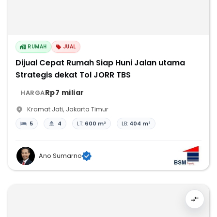
RUMAH
JUAL
Dijual Cepat Rumah Siap Huni Jalan utama
Strategis dekat Tol JORR TBS
Rp7 miliar
HARGA
Kramat Jati
,
Jakarta Timur
5
4
LT:
600 m²
LB:
404 m²
Ano Sumarno