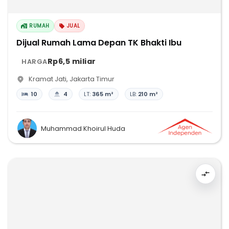
RUMAH
JUAL
Dijual Rumah Lama Depan TK Bhakti Ibu
Rp6,5 miliar
HARGA
Kramat Jati
,
Jakarta Timur
10
4
LT:
365 m²
LB:
210 m²
Muhammad Khoirul Huda