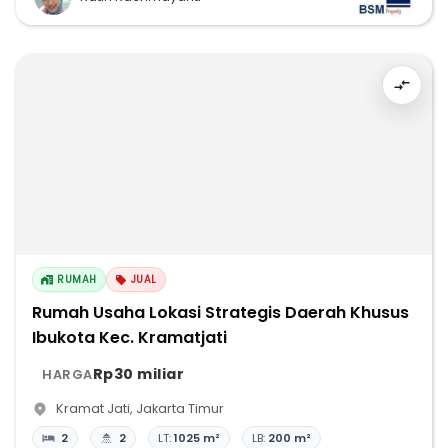
RUMAH
JUAL
Rumah Usaha Lokasi Strategis Daerah Khusus
Ibukota Kec. Kramatjati
Rp30 miliar
HARGA
Kramat Jati
,
Jakarta Timur
2
2
LT:
1025 m²
LB:
200 m²