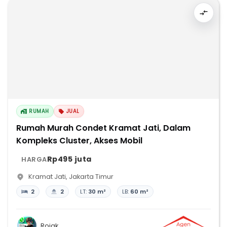
RUMAH
JUAL
Rumah Murah Condet Kramat Jati, Dalam
Kompleks Cluster, Akses Mobil
Rp495 juta
HARGA
Kramat Jati
,
Jakarta Timur
2
2
LT:
30 m²
LB:
60 m²
Rojak