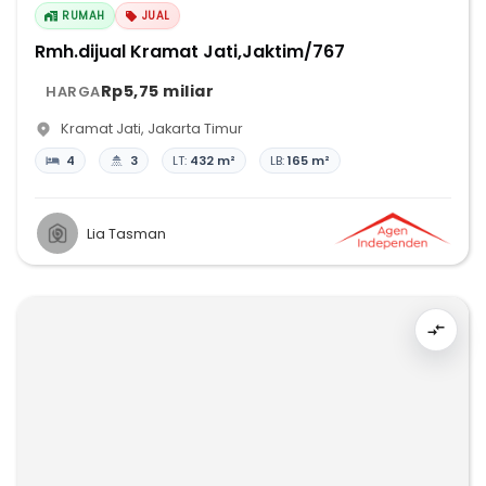
RUMAH
JUAL
Rmh.dijual Kramat Jati,Jaktim/767
Rp5,75 miliar
HARGA
Kramat Jati
,
Jakarta Timur
4
3
LT:
432 m²
LB:
165 m²
Lia Tasman