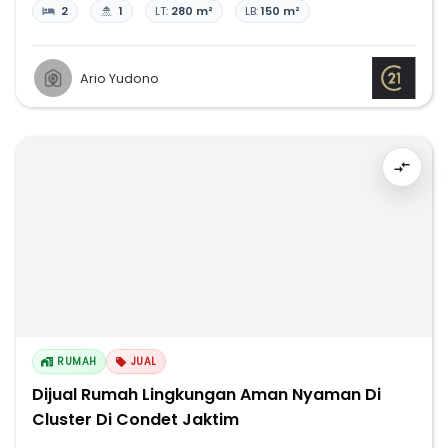
2
1
LT:
280 m²
LB:
150 m²
Ario Yudono
RUMAH
JUAL
Dijual Rumah Lingkungan Aman Nyaman Di
Cluster Di Condet Jaktim