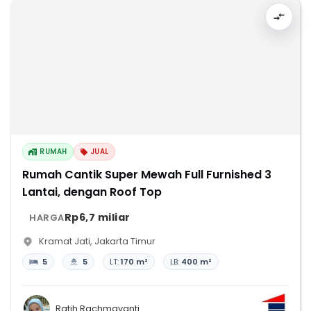
RUMAH
JUAL
Rumah Cantik Super Mewah Full Furnished 3
Lantai, dengan Roof Top
Rp6,7 miliar
HARGA
Kramat Jati
,
Jakarta Timur
5
5
LT:
170 m²
LB:
400 m²
Ratih Rachmayanti