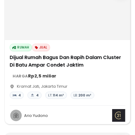
RUMAH
JUAL
Dijual Rumah Bagus Dan Rapih Dalam Cluster
Di Batu Ampar Condet Jaktim
Rp2,5 miliar
HARGA
Kramat Jati
,
Jakarta Timur
4
4
LT:
114 m²
LB:
200 m²
Ario Yudono