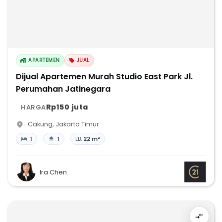
APARTEMEN
JUAL
Dijual Apartemen Murah Studio East Park Jl.
Perumahan Jatinegara
Rp150 juta
HARGA
Cakung
,
Jakarta Timur
1
1
LB:
22 m²
Ira Chen