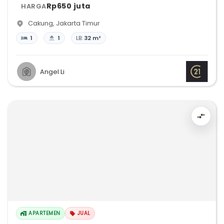
Rp650 juta
HARGA
Cakung
,
Jakarta Timur
1
1
LB:
32 m²
Angel Li
APARTEMEN
JUAL