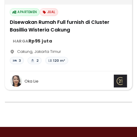
APARTEMEN
JUAL
Disewakan Rumah Full furnish di Cluster
Basillia Wisteria Cakung
Rp95 juta
HARGA
Cakung
,
Jakarta Timur
3
2
LB:
120 m²
Oka Lie