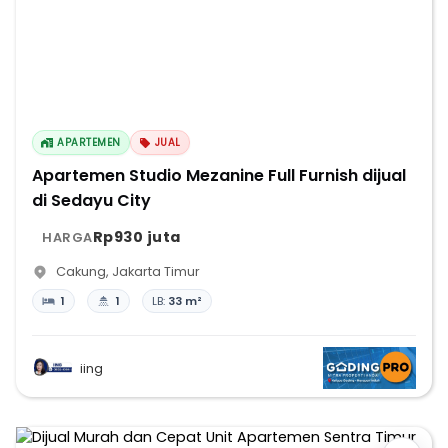
APARTEMEN
JUAL
Apartemen Studio Mezanine Full Furnish dijual
di Sedayu City
Rp930 juta
HARGA
Cakung
,
Jakarta Timur
1
1
LB:
33 m²
iing