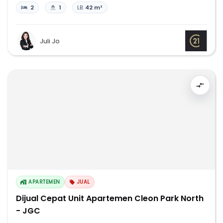
2
1
LB:
42 m²
Juli Jo
APARTEMEN
JUAL
Dijual Cepat Unit Apartemen Cleon Park North
- JGC