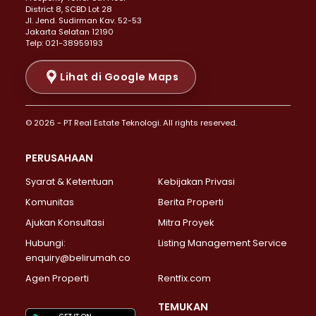
Properti Dijual di Menteng >
District 8, SCBD Lot 28
Properti Dijual di Senen >
JI. Jend. Sudirman Kav. 52-53
Jakarta Selatan 12190
Properti Dijual di Tanah Abang >
Telp: 021-38959193
Properti Dijual di Cikini >
Properti Dijual di Kramat >
Lihat di Google Maps
Properti Dijual di Pasar Baru >
Properti Dijual di Bendungan Hilir >
© 2026 - PT Real Estate Teknologi. All rights reserved.
Properti Dijual di Jakarta Selatan >
Properti Dijual di Cilandak >
PERUSAHAAN
Properti Dijual di Lebak Bulus >
Syarat & Ketentuan
Kebijakan Privasi
Properti Dijual di Gandaria Selatan >
Properti Dijual di Pondok Labu >
Komunitas
Berita Properti
Properti Dijual di Cipete Selatan >
Ajukan Konsultasi
Mitra Proyek
Properti Dijual di Jagakarsa >
Hubungi:
Listing Management Service
Properti Dijual di Lenteng Agung >
enquiry@belirumah.co
Properti Dijual di Senayan >
Agen Properti
Rentfix.com
Properti Dijual di Pondok Pinang >
Properti Dijual di Kebayoran Lama >
TEMUKAN