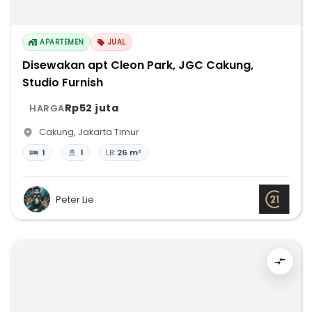
APARTEMEN
JUAL
Disewakan apt Cleon Park, JGC Cakung,
Studio Furnish
Rp52 juta
HARGA
Cakung
,
Jakarta Timur
1
1
LB:
26 m²
Peter Lie