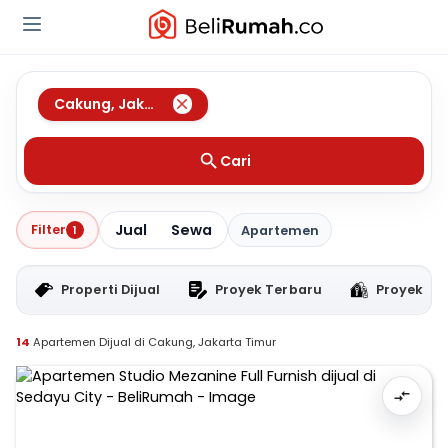
Cakung
,
Jakarta Timur
Cari
Jual
Sewa
Filter
1
Apartemen
Properti Dijual
Proyek Terbaru
Proyek RT
14
Apartemen Dijual di Cakung, Jakarta Timur