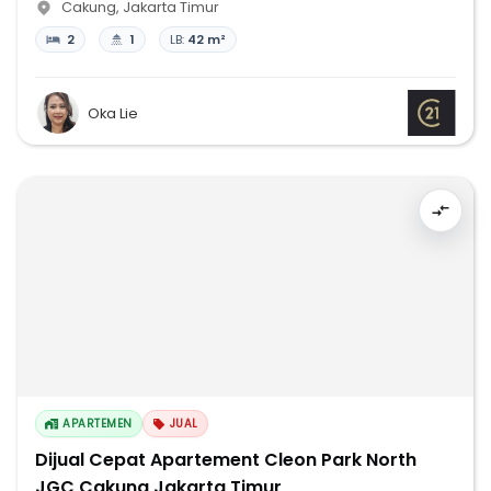
Cakung
,
Jakarta Timur
2
1
LB:
42 m²
Oka Lie
APARTEMEN
JUAL
Dijual Cepat Apartement Cleon Park North
JGC Cakung Jakarta Timur