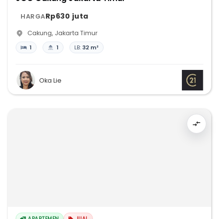
Rp630 juta
HARGA
Cakung
,
Jakarta Timur
1
1
LB:
32 m²
Oka Lie
APARTEMEN
JUAL