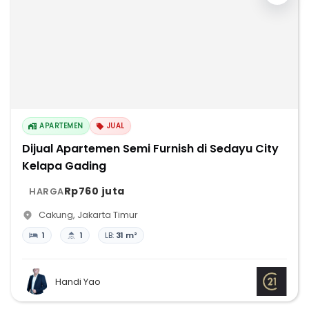
APARTEMEN
JUAL
Dijual Apartemen Semi Furnish di Sedayu City
Kelapa Gading
Rp760 juta
HARGA
Cakung
,
Jakarta Timur
1
1
LB:
31 m²
Handi Yao