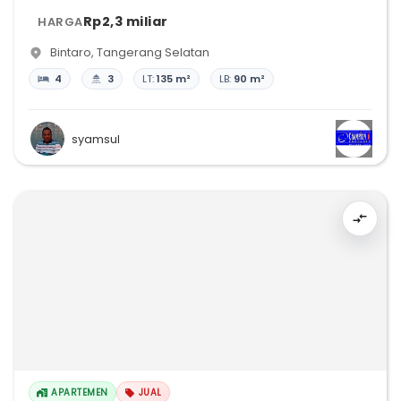
Rp2,3 miliar
HARGA
Bintaro
,
Tangerang Selatan
4
3
LT:
135 m²
LB:
90 m²
syamsul
APARTEMEN
JUAL