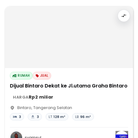
RUMAH
JUAL
Dijual Bintaro Dekat ke Jl.utama Graha Bintaro
Rp2 miliar
HARGA
Bintaro
,
Tangerang Selatan
3
3
LT:
128 m²
LB:
96 m²
syamsul