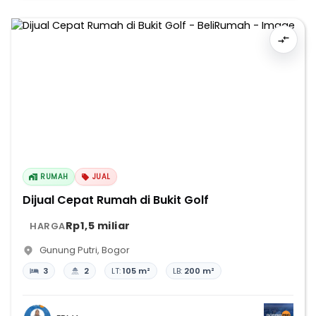
RUMAH
JUAL
Dijual Cepat Rumah di Bukit Golf
Rp1,5 miliar
HARGA
Gunung Putri
,
Bogor
3
2
LT:
105 m²
LB:
200 m²