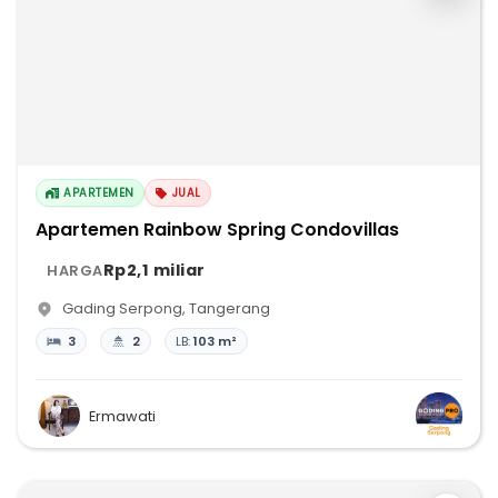
APARTEMEN
JUAL
Apartemen Rainbow Spring Condovillas
Rp2,1 miliar
HARGA
Gading Serpong
,
Tangerang
3
2
LB:
103 m²
Ermawati