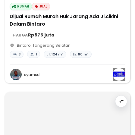
RUMAH
JUAL
Dijual Rumah Murah Huk Jarang Ada Jl.cikini
Dalam Bintaro
Rp875 juta
HARGA
Bintaro
,
Tangerang Selatan
3
1
LT:
124 m²
LB:
60 m²
syamsul