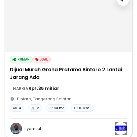
RUMAH
JUAL
Dijual Murah Graha Pratama Bintaro 2 Lantai
Jarang Ada
Rp1,35 miliar
HARGA
Bintaro
,
Tangerang Selatan
4
2
LT:
84 m²
LB:
108 m²
syamsul