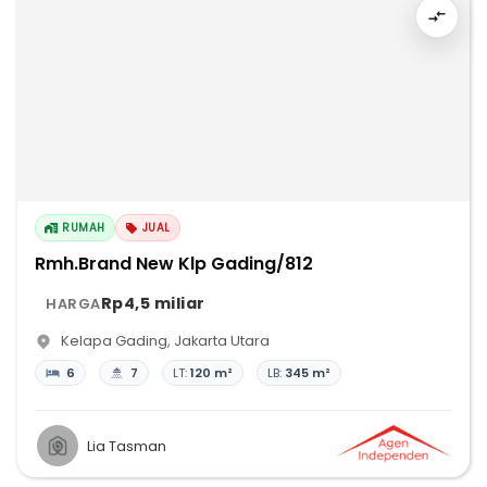
RUMAH
JUAL
Rmh.Brand New Klp Gading/812
Rp4,5 miliar
HARGA
Kelapa Gading
,
Jakarta Utara
6
7
LT:
120 m²
LB:
345 m²
Lia Tasman