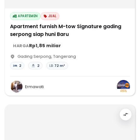
APARTEMEN
JUAL
Apartment furnish M-tow Signature gading
serpong siap huni Baru
Rp1,85 miliar
HARGA
Gading Serpong
,
Tangerang
2
2
LB:
72 m²
Ermawati