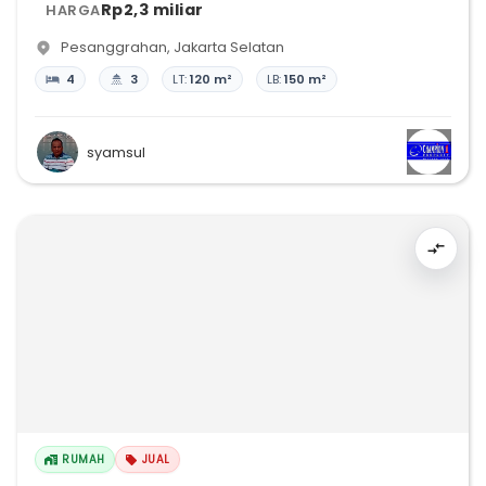
Rp2,3 miliar
HARGA
Pesanggrahan
,
Jakarta Selatan
4
3
LT:
120 m²
LB:
150 m²
syamsul
RUMAH
JUAL