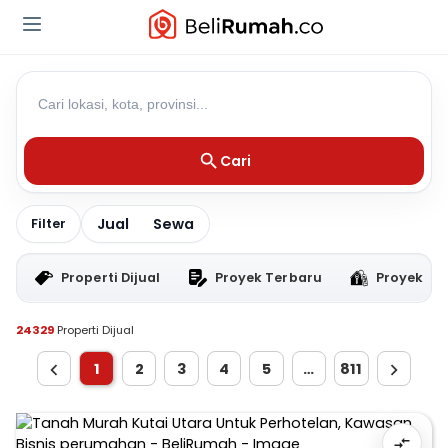
Cari
Jual
Sewa
Filter
Properti Dijual
Proyek Terbaru
Proyek RT
24329
Properti Dijual
1
2
3
4
5
…
811