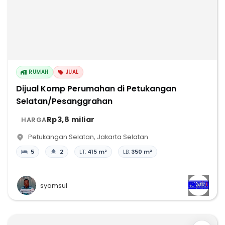
RUMAH
JUAL
Dijual Komp Perumahan di Petukangan
Selatan/Pesanggrahan
Rp3,8 miliar
HARGA
Petukangan Selatan
,
Jakarta Selatan
5
2
LT:
415 m²
LB:
350 m²
syamsul