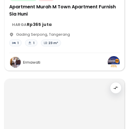
Apartment Murah M Town Apartment Furnish
Sia Huni
Rp365 juta
HARGA
Gading Serpong
,
Tangerang
1
1
LB:
23 m²
Ermawati