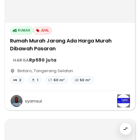
RUMAH
JUAL
Rumah Murah Jarang Ada Harga Murah
Dibawah Pasaran
Rp590 juta
HARGA
Bintaro
,
Tangerang Selatan
2
1
LT:
60 m²
LB:
50 m²
syamsul