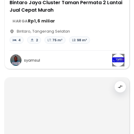
Bintaro Jaya Cluster Taman Permata 2 Lantai
Jual Cepat Murah
Rp1,6 miliar
HARGA
Bintaro
,
Tangerang Selatan
4
2
LT:
75 m²
LB:
98 m²
syamsul