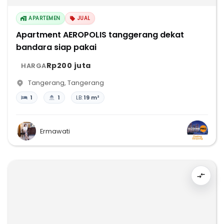
APARTEMEN
JUAL
Apartment AEROPOLIS tanggerang dekat
bandara siap pakai
Rp200 juta
HARGA
Tangerang
,
Tangerang
1
1
LB:
19 m²
Ermawati