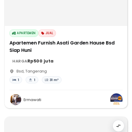
APARTEMEN
JUAL
Apartemen Furnish Asati Garden Hause Bsd
Siap Huni
Rp500 juta
HARGA
Bsd
,
Tangerang
1
1
LB:
31 m²
Ermawati