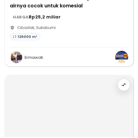
airnya cocok untuk komesial
Rp25,2 miliar
HARGA
Cibadak
,
Sukabumi
LT:
126000 m²
Ermawati