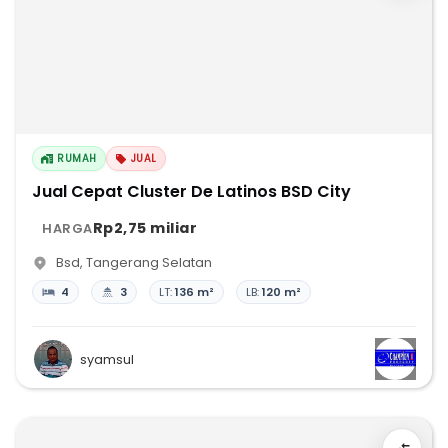
RUMAH
JUAL
Jual Cepat Cluster De Latinos BSD City
Rp2,75 miliar
HARGA
Bsd
,
Tangerang Selatan
4
3
LT:
136 m²
LB:
120 m²
syamsul