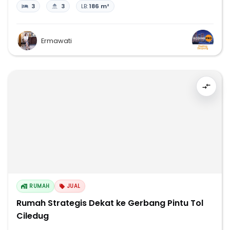
3
3
LB:
186 m²
Ermawati
RUMAH
JUAL
Rumah Strategis Dekat ke Gerbang Pintu Tol
Ciledug