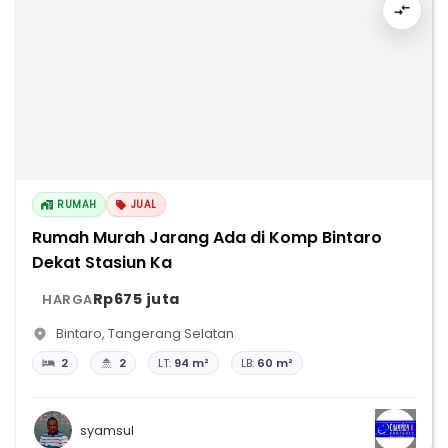
RUMAH
JUAL
Rumah Murah Jarang Ada di Komp Bintaro
Dekat Stasiun Ka
Rp675 juta
HARGA
Bintaro
,
Tangerang Selatan
2
2
LT:
94 m²
LB:
60 m²
syamsul