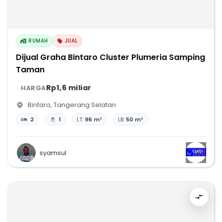
RUMAH
JUAL
Dijual Graha Bintaro Cluster Plumeria Samping
Taman
Rp1,6 miliar
HARGA
Bintaro
,
Tangerang Selatan
2
1
LT:
96 m²
LB:
50 m²
syamsul