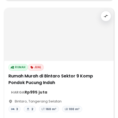
RUMAH
JUAL
Rumah Murah di Bintaro Sektor 9 Komp
Pondok Pucung Indah
Rp995 juta
HARGA
Bintaro
,
Tangerang Selatan
3
2
LT:
160 m²
LB:
100 m²