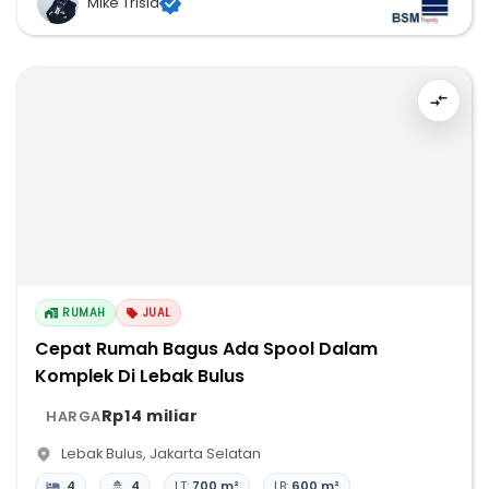
Mike Trisia
RUMAH
JUAL
Cepat Rumah Bagus Ada Spool Dalam
Komplek Di Lebak Bulus
Rp14 miliar
HARGA
Lebak Bulus
,
Jakarta Selatan
4
4
LT:
700 m²
LB:
600 m²