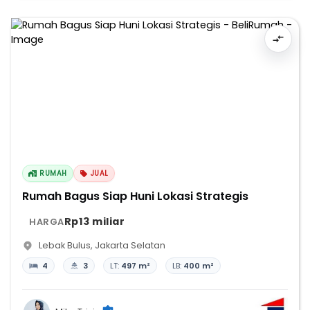
RUMAH
JUAL
Rumah Bagus Siap Huni Lokasi Strategis
Rp13 miliar
HARGA
Lebak Bulus
,
Jakarta Selatan
4
3
LT:
497 m²
LB:
400 m²