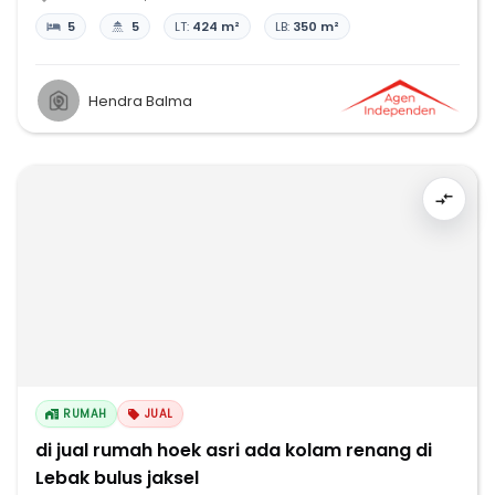
5
5
LT:
424 m²
LB:
350 m²
Hendra Balma
RUMAH
JUAL
di jual rumah hoek asri ada kolam renang di
Lebak bulus jaksel