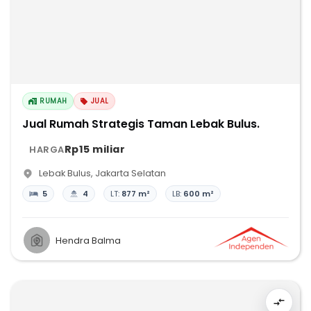
RUMAH
JUAL
Jual Rumah Strategis Taman Lebak Bulus.
Rp15 miliar
HARGA
Lebak Bulus
,
Jakarta Selatan
5
4
LT:
877 m²
LB:
600 m²
Hendra Balma