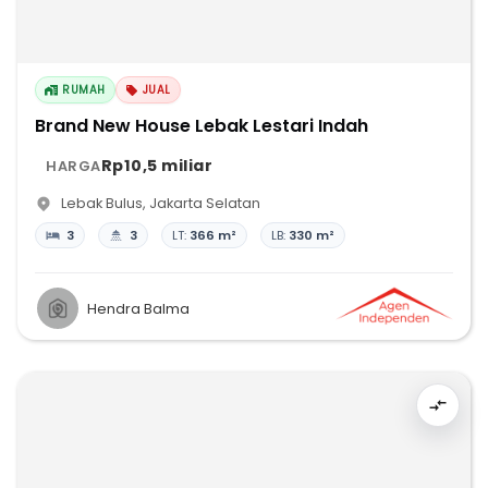
RUMAH
JUAL
Brand New House Lebak Lestari Indah
Rp10,5 miliar
HARGA
Lebak Bulus
,
Jakarta Selatan
3
3
LT:
366 m²
LB:
330 m²
Hendra Balma