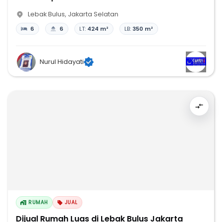
Lebak Bulus
,
Jakarta Selatan
6
6
LT:
424 m²
LB:
350 m²
Nurul Hidayati
RUMAH
JUAL
Dijual Rumah Luas di Lebak Bulus Jakarta