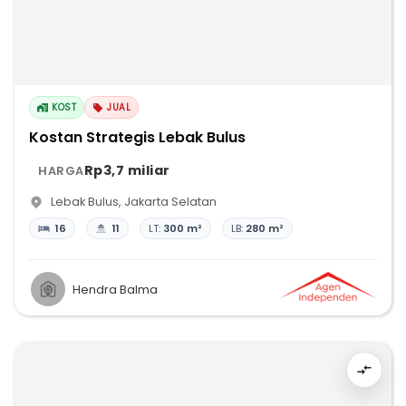
KOST
JUAL
Kostan Strategis Lebak Bulus
Rp3,7 miliar
HARGA
Lebak Bulus
,
Jakarta Selatan
16
11
LT:
300 m²
LB:
280 m²
Hendra Balma