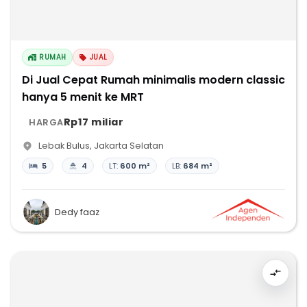
RUMAH
JUAL
Di Jual Cepat Rumah minimalis modern classic
hanya 5 menit ke MRT
Rp17 miliar
HARGA
Lebak Bulus
,
Jakarta Selatan
5
4
LT:
600 m²
LB:
684 m²
Dedy faaz