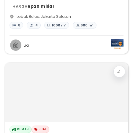
Rp20 miliar
HARGA
Lebak Bulus
,
Jakarta Selatan
8
4
LT:
1000 m²
LB:
600 m²
Lia
RUMAH
JUAL