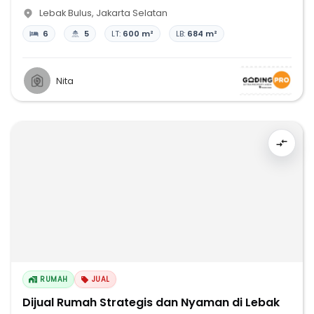
Lebak Bulus
,
Jakarta Selatan
6
5
LT:
600 m²
LB:
684 m²
Nita
RUMAH
JUAL
Dijual Rumah Strategis dan Nyaman di Lebak