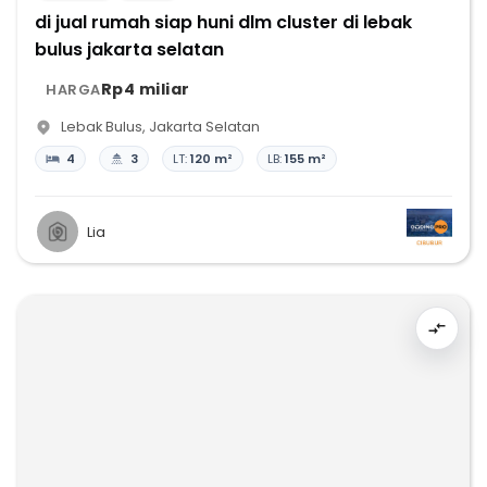
di jual rumah siap huni dlm cluster di lebak
bulus jakarta selatan
Rp4 miliar
HARGA
Lebak Bulus
,
Jakarta Selatan
4
3
LT:
120 m²
LB:
155 m²
Lia