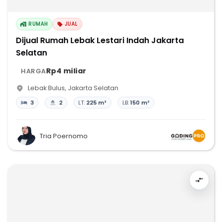
RUMAH
JUAL
Dijual Rumah Lebak Lestari Indah Jakarta
Selatan
Rp4 miliar
HARGA
Lebak Bulus
,
Jakarta Selatan
3
2
LT:
225 m²
LB:
150 m²
Tria Poernomo