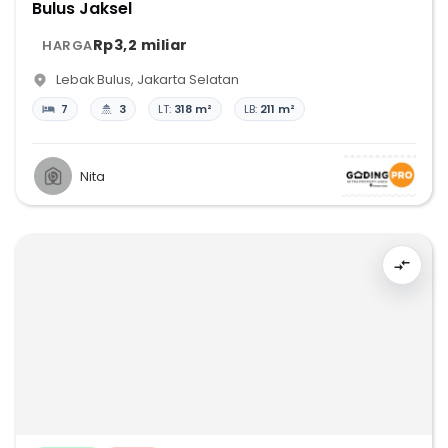
Bulus Jaksel
Rp3,2 miliar
HARGA
Lebak Bulus
,
Jakarta Selatan
7
3
LT:
318 m²
LB:
211 m²
Nita