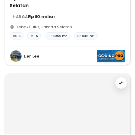
Selatan
Rp60 miliar
HARGA
Lebak Bulus
,
Jakarta Selatan
5
5
LT:
3059 m²
LB:
846 m²
Lien Lee