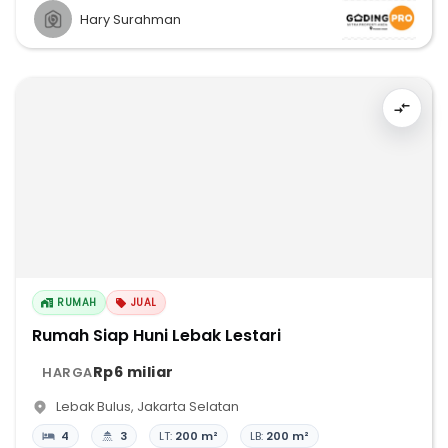
Hary Surahman
RUMAH
JUAL
Rumah Siap Huni Lebak Lestari
Rp6 miliar
HARGA
Lebak Bulus
,
Jakarta Selatan
4
3
LT:
200 m²
LB:
200 m²