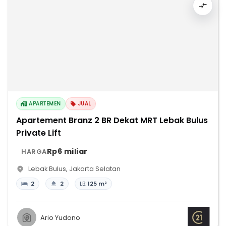
APARTEMEN
JUAL
Apartement Branz 2 BR Dekat MRT Lebak Bulus
Private Lift
Rp6 miliar
HARGA
Lebak Bulus
,
Jakarta Selatan
2
2
LB:
125 m²
Ario Yudono