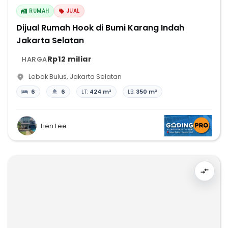
RUMAH
JUAL
Dijual Rumah Hook di Bumi Karang Indah
Jakarta Selatan
Rp12 miliar
HARGA
Lebak Bulus
,
Jakarta Selatan
6
6
LT:
424 m²
LB:
350 m²
Lien Lee