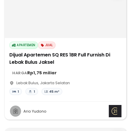
APARTEMEN
JUAL
Dijual Apartemen SQ RES 1BR Full Furnish Di
Lebak Bulus Jaksel
Rp1,75 miliar
HARGA
Lebak Bulus
,
Jakarta Selatan
1
1
LB:
45 m²
Ario Yudono