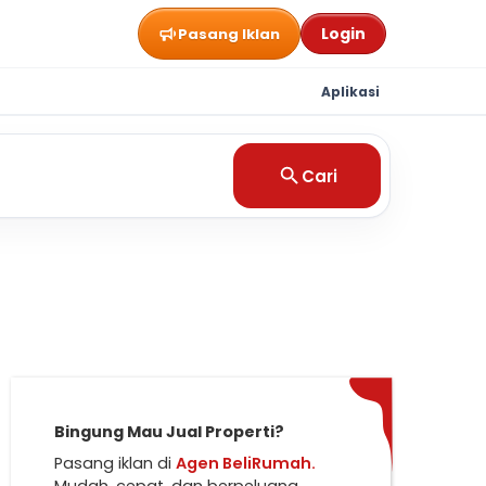
Login
Pasang Iklan
Aplikasi
Cari
Bingung Mau Jual Properti?
Pasang iklan di
Agen BeliRumah.