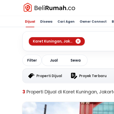
Dijual
Disewa
Cari Agen
Owner Connect
B
Karet Kuningan
,
Jakarta Selatan
Jual
Sewa
Filter
Properti Dijual
Proyek Terbaru
3
Properti Dijual di Karet Kuningan, Jakar