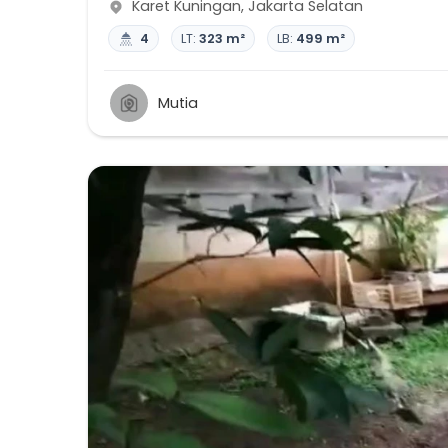
Karet Kuningan
,
Jakarta Selatan
4
LT:
323 m²
LB:
499 m²
Mutia