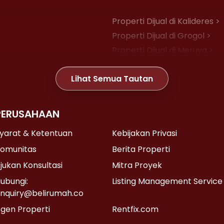
Properti Dijual di Kalideres >
Properti Dijual di Grogol >
Properti Dijual di Meruya >
Properti Dijual di Joglo >
Lihat Semua Tautan
Properti Dijual di Gambir >
PERUSAHAAN
Properti Dijual di Kemayoran
Properti Dijual di Senen >
yarat & Ketentuan
Kebijakan Privasi
Properti Dijual di Cikini >
omunitas
Berita Properti
Properti Dijual di Pasar Baru 
jukan Konsultasi
Mitra Proyek
ubungi:
Listing Management Service
nquiry@belirumah.co
Properti Dijual di Lebak Bulus
gen Properti
Rentfix.com
Properti Dijual di Pondok Lab