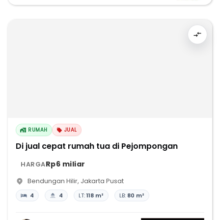
RUMAH
JUAL
Di jual cepat rumah tua di Pejompongan
Rp6 miliar
HARGA
Bendungan Hilir
,
Jakarta Pusat
4
4
LT:
118 m²
LB:
80 m²