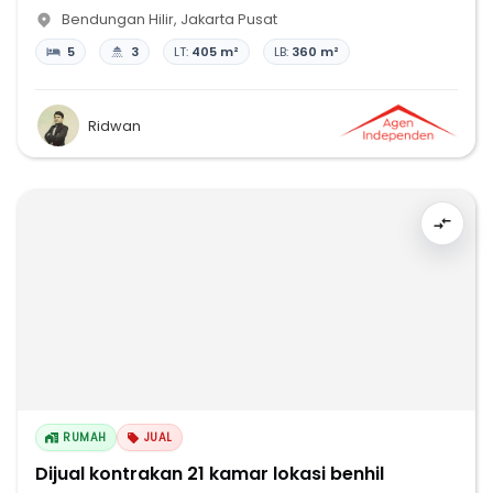
Bendungan Hilir
,
Jakarta Pusat
5
3
LT:
405 m²
LB:
360 m²
Ridwan
RUMAH
JUAL
Dijual kontrakan 21 kamar lokasi benhil