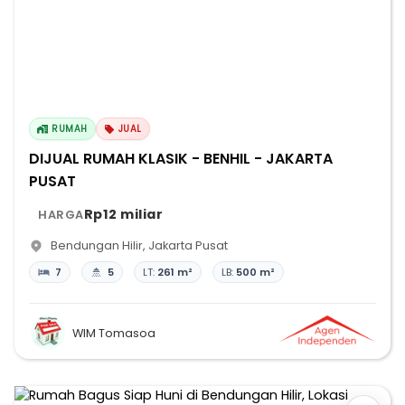
RUMAH
JUAL
DIJUAL RUMAH KLASIK - BENHIL - JAKARTA
PUSAT
Rp12 miliar
HARGA
Bendungan Hilir
,
Jakarta Pusat
7
5
LT:
261 m²
LB:
500 m²
WIM Tomasoa