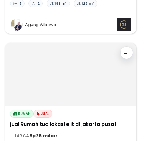
5
2
LT:
192 m²
LB:
126 m²
Agung Wibowo
RUMAH
JUAL
jual Rumah tua lokasi elit di jakarta pusat
Rp25 miliar
HARGA