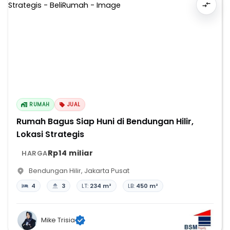
RUMAH
JUAL
Rumah Bagus Siap Huni di Bendungan Hilir,
Lokasi Strategis
Rp14 miliar
HARGA
Bendungan Hilir
,
Jakarta Pusat
4
3
LT:
234 m²
LB:
450 m²
Mike Trisia