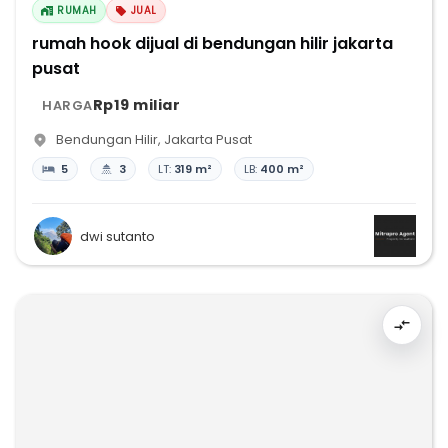
RUMAH
JUAL
rumah hook dijual di bendungan hilir jakarta
pusat
Rp19 miliar
HARGA
Bendungan Hilir
,
Jakarta Pusat
5
3
LT:
319 m²
LB:
400 m²
dwi sutanto