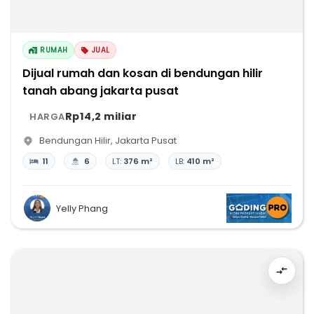
RUMAH
JUAL
Dijual rumah dan kosan di bendungan hilir
tanah abang jakarta pusat
Rp14,2 miliar
HARGA
Bendungan Hilir
,
Jakarta Pusat
11
6
LT:
376 m²
LB:
410 m²
Yelly Phang