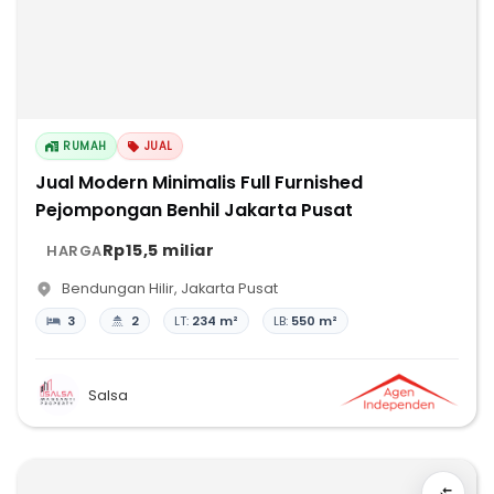
RUMAH
JUAL
Jual Modern Minimalis Full Furnished
Pejompongan Benhil Jakarta Pusat
Rp15,5 miliar
HARGA
Bendungan Hilir
,
Jakarta Pusat
3
2
LT:
234 m²
LB:
550 m²
Salsa