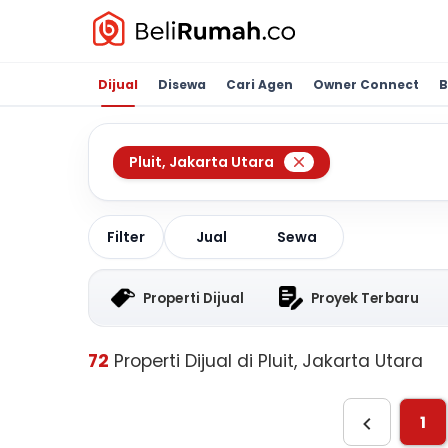
Dijual
Disewa
Cari Agen
Owner Connect
B
Pluit
,
Jakarta Utara
Jual
Sewa
Filter
Properti Dijual
Proyek Terbaru
72
Properti Dijual di Pluit, Jakarta Utara
1