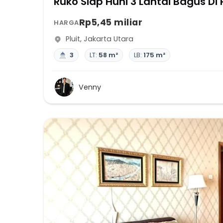
Ruko Siap Huni 3 Lantai Bagus Di 
Rp5,45 miliar
HARGA
Pluit
,
Jakarta Utara
3
LT:
58 m²
LB:
175 m²
Venny