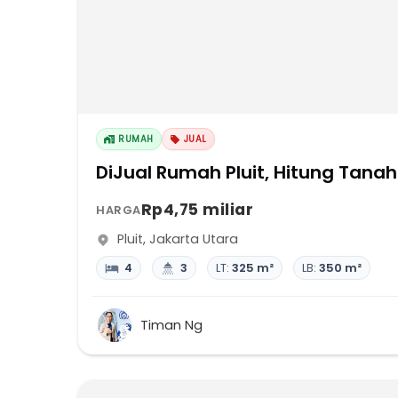
RUMAH
JUAL
DiJual Rumah Pluit, Hitung Tanah
Rp4,75 miliar
HARGA
Pluit
,
Jakarta Utara
4
3
LT:
325 m²
LB:
350 m²
Timan Ng