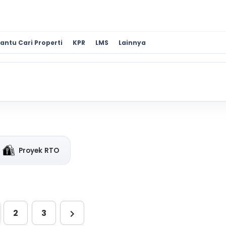
antu Cari Properti
KPR
LMS
Lainnya
Proyek RTO
2
3