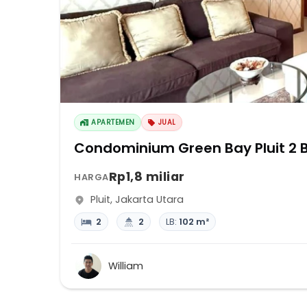
APARTEMEN
JUAL
Condominium Green Bay Pluit 2 B
Rp1,8 miliar
HARGA
Pluit
,
Jakarta Utara
2
2
LB:
102 m²
William