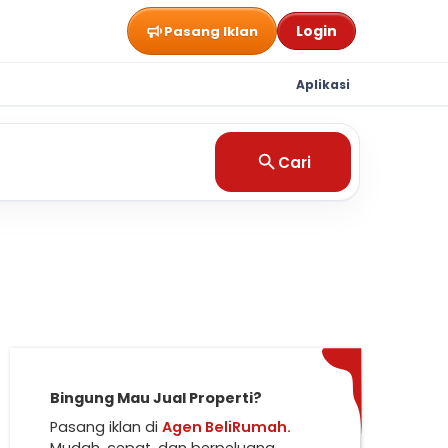
Login
Pasang Iklan
Aplikasi
Cari
Bingung Mau Jual Properti?
Pasang iklan di
Agen BeliRumah.