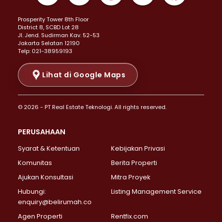
Properti Dijual di Kemayoran >
Prosperity Tower 8th Floor
Properti Dijual di Menteng >
District 8, SCBD Lot 28
Properti Dijual di Senen >
JI. Jend. Sudirman Kav. 52-53
Jakarta Selatan 12190
Properti Dijual di Tanah Abang >
Telp: 021-38959193
Properti Dijual di Cikini >
Properti Dijual di Kramat >
Lihat di Google Maps
Properti Dijual di Pasar Baru >
Properti Dijual di Bendungan Hilir >
© 2026 - PT Real Estate Teknologi. All rights reserved.
Properti Dijual di Jakarta Selatan >
Properti Dijual di Cilandak >
PERUSAHAAN
Properti Dijual di Lebak Bulus >
Syarat & Ketentuan
Kebijakan Privasi
Properti Dijual di Gandaria Selatan >
Properti Dijual di Pondok Labu >
Komunitas
Berita Properti
Properti Dijual di Cipete Selatan >
Ajukan Konsultasi
Mitra Proyek
Properti Dijual di Jagakarsa >
Hubungi:
Listing Management Service
Properti Dijual di Lenteng Agung >
enquiry@belirumah.co
Properti Dijual di Senayan >
Agen Properti
Rentfix.com
Properti Dijual di Pondok Pinang >