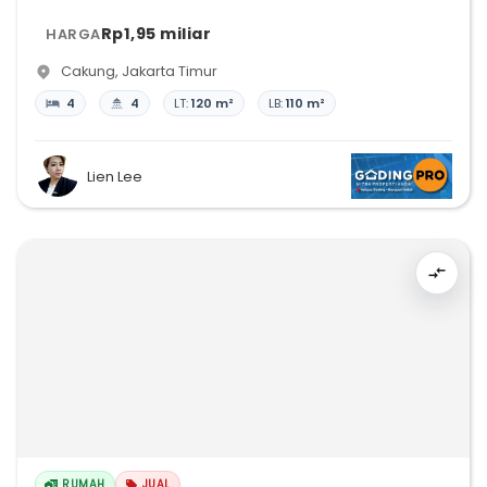
Rp1,95 miliar
HARGA
Cakung
,
Jakarta Timur
4
4
LT:
120 m²
LB:
110 m²
Lien Lee
RUMAH
JUAL