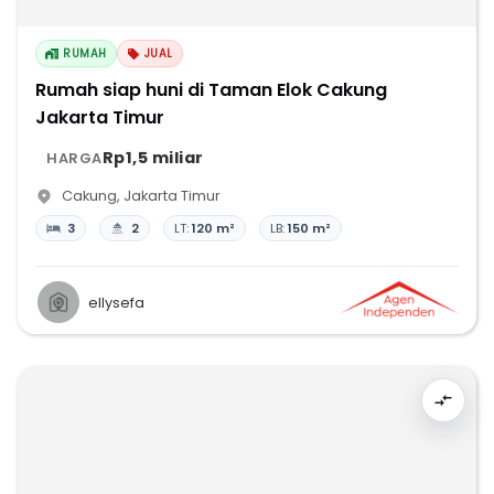
RUMAH
JUAL
Rumah siap huni di Taman Elok Cakung
Jakarta Timur
Rp1,5 miliar
HARGA
Cakung
,
Jakarta Timur
3
2
LT:
120 m²
LB:
150 m²
ellysefa