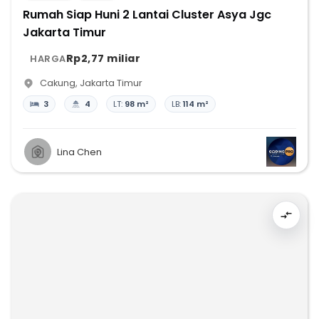
Rumah Siap Huni 2 Lantai Cluster Asya Jgc
Jakarta Timur
Rp2,77 miliar
HARGA
Cakung
,
Jakarta Timur
3
4
LT:
98 m²
LB:
114 m²
Lina Chen