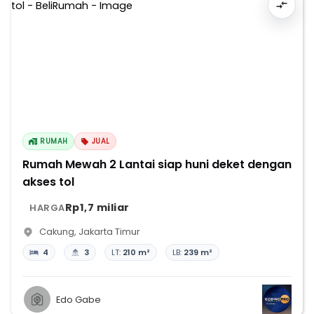
RUMAH
JUAL
Rumah Mewah 2 Lantai siap huni deket dengan
akses tol
Rp1,7 miliar
HARGA
Cakung
,
Jakarta Timur
4
3
LT:
210 m²
LB:
239 m²
Edo Gabe