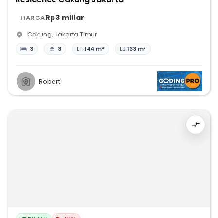
Rp3 miliar
HARGA
Cakung
,
Jakarta Timur
3
3
LT:
144 m²
LB:
133 m²
Robert