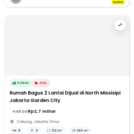
RUMAH
JUAL
Rumah Bagus 2 Lantai Dijual di North Missisipi
Jakarta Garden City
Rp2,7 miliar
HARGA
Cakung
,
Jakarta Timur
5
3
LT:
112 m²
LB:
160 m²