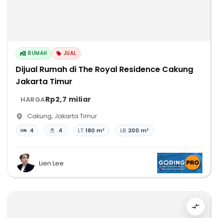
RUMAH
JUAL
Dijual Rumah di The Royal Residence Cakung
Jakarta Timur
Rp2,7 miliar
HARGA
Cakung
,
Jakarta Timur
4
4
LT:
180 m²
LB:
200 m²
Lien Lee