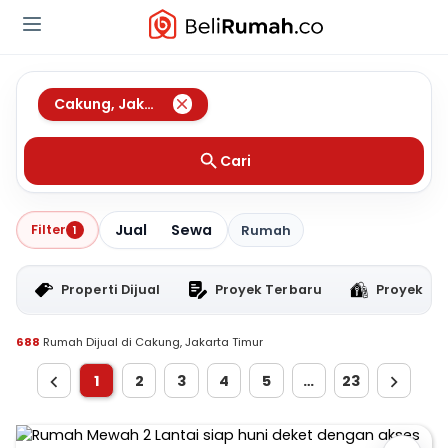
Cakung
,
Jakarta Timur
Cari
Jual
Sewa
Filter
1
Rumah
Properti Dijual
Proyek Terbaru
Proyek RT
688
Rumah Dijual di Cakung, Jakarta Timur
1
2
3
4
5
…
23