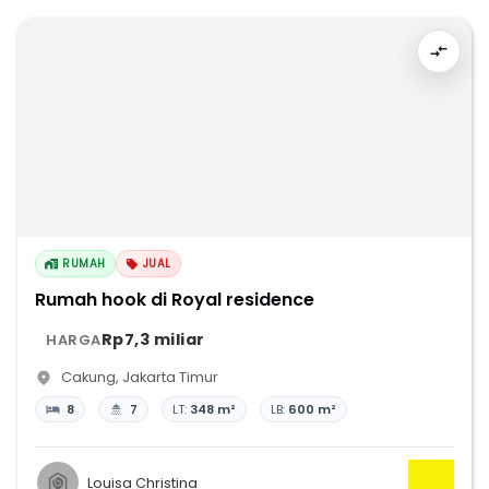
RUMAH
JUAL
Rumah hook di Royal residence
Rp7,3 miliar
HARGA
Cakung
,
Jakarta Timur
8
7
LT:
348 m²
LB:
600 m²
Louisa Christina