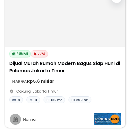
RUMAH
JUAL
Dijual Murah Rumah Modern Bagus Siap Huni di
Pulomas Jakarta Timur
Rp5,6 miliar
HARGA
Cakung
,
Jakarta Timur
4
4
LT:
182 m²
LB:
260 m²
Hanna