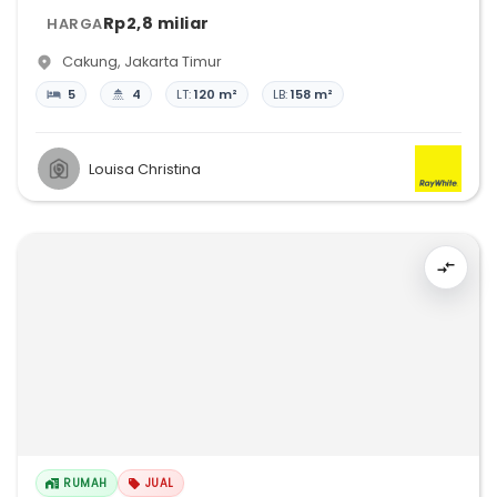
Rp2,8 miliar
HARGA
Cakung
,
Jakarta Timur
5
4
LT:
120 m²
LB:
158 m²
Louisa Christina
RUMAH
JUAL