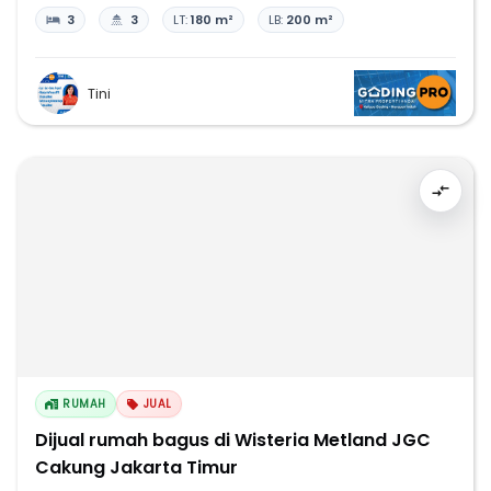
3
3
LT:
180 m²
LB:
200 m²
Tini
RUMAH
JUAL
Dijual rumah bagus di Wisteria Metland JGC
Cakung Jakarta Timur