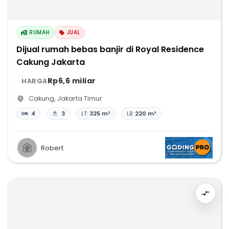
RUMAH
JUAL
Dijual rumah bebas banjir di Royal Residence
Cakung Jakarta
Rp6,6 miliar
HARGA
Cakung
,
Jakarta Timur
4
3
LT:
325 m²
LB:
220 m²
Robert