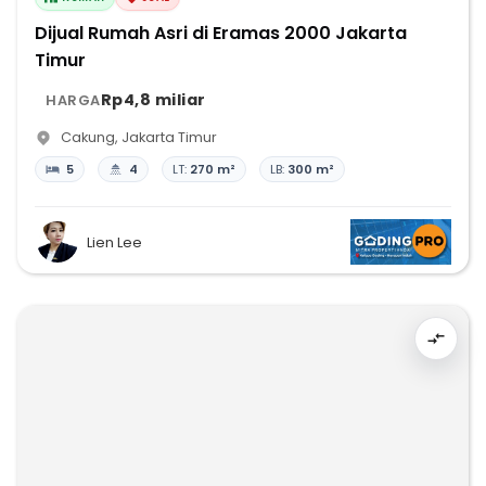
Dijual Rumah Asri di Eramas 2000 Jakarta
Timur
Rp4,8 miliar
HARGA
Cakung
,
Jakarta Timur
5
4
LT:
270 m²
LB:
300 m²
Lien Lee