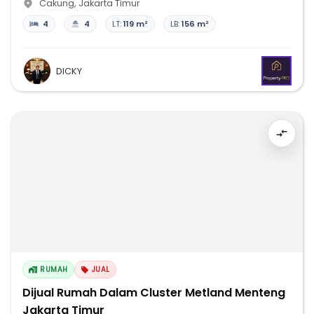
Cakung
,
Jakarta Timur
4
4
LT:
119 m²
LB:
156 m²
DICKY
RUMAH
JUAL
Dijual Rumah Dalam Cluster Metland Menteng
Jakarta Timur