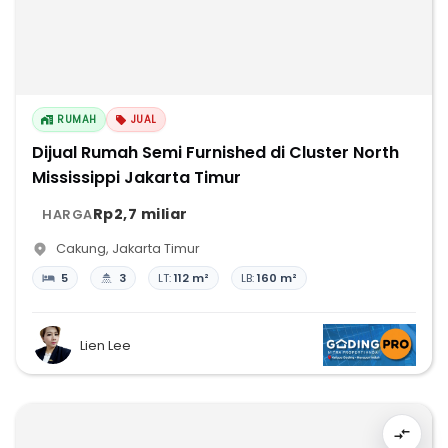
RUMAH
JUAL
Dijual Rumah Semi Furnished di Cluster North
Mississippi Jakarta Timur
Rp2,7 miliar
HARGA
Cakung
,
Jakarta Timur
5
3
LT:
112 m²
LB:
160 m²
Lien Lee