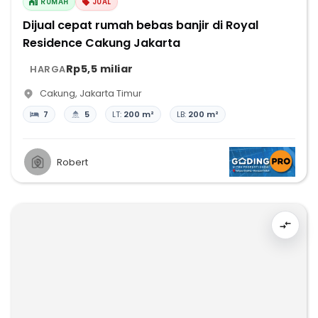
RUMAH
JUAL
Dijual cepat rumah bebas banjir di Royal
Residence Cakung Jakarta
Rp5,5 miliar
HARGA
Cakung
,
Jakarta Timur
7
5
LT:
200 m²
LB:
200 m²
Robert