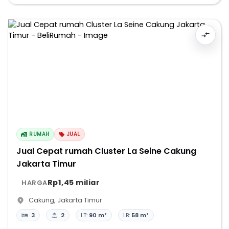
RUMAH
JUAL
Jual Cepat rumah Cluster La Seine Cakung
Jakarta Timur
Rp1,45 miliar
HARGA
Cakung
,
Jakarta Timur
3
2
LT:
90 m²
LB:
58 m²