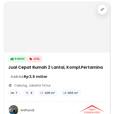
RUMAH
JUAL
Jual Cepat Rumah 2 Lantai, Kompl.Pertamina
Rp3,5 miliar
HARGA
Cakung
,
Jakarta Timur
7
4
LT:
435 m²
LB:
300 m²
wahyudi