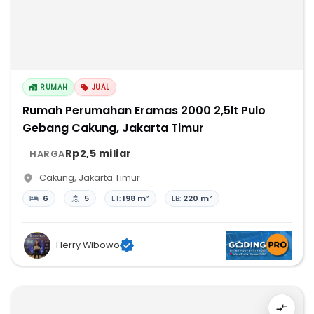
RUMAH
JUAL
Rumah Perumahan Eramas 2000 2,5lt Pulo
Gebang Cakung, Jakarta Timur
Rp2,5 miliar
HARGA
Cakung
,
Jakarta Timur
6
5
LT:
198 m²
LB:
220 m²
Herry Wibowo