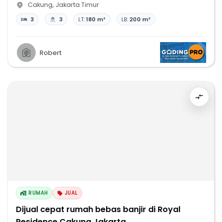
Cakung
,
Jakarta Timur
3
3
LT:
180 m²
LB:
200 m²
Robert
RUMAH
JUAL
Dijual cepat rumah bebas banjir di Royal
Residence Cakung Jakarta