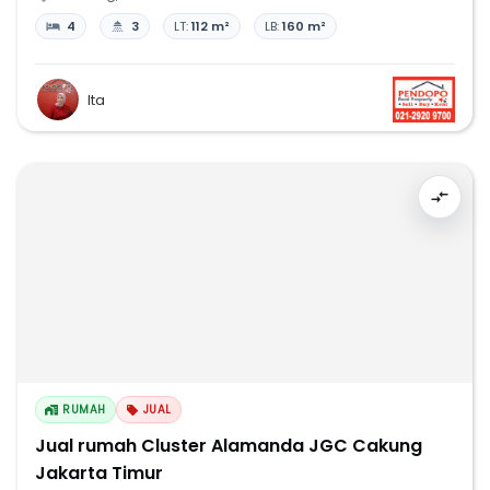
4
3
LT:
112 m²
LB:
160 m²
Ita
RUMAH
JUAL
Jual rumah Cluster Alamanda JGC Cakung
Jakarta Timur