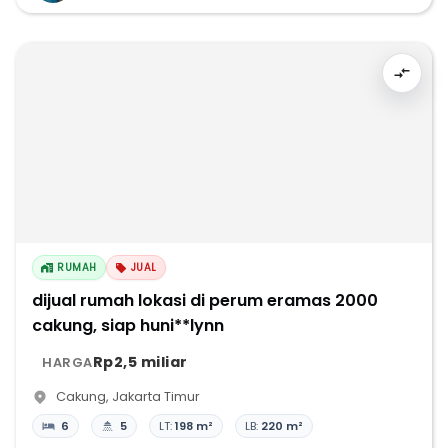
RUMAH
JUAL
dijual rumah lokasi di perum eramas 2000
cakung, siap huni**lynn
Rp2,5 miliar
HARGA
Cakung
,
Jakarta Timur
6
5
LT:
198 m²
LB:
220 m²