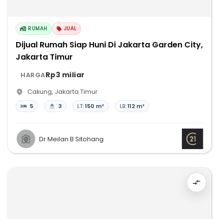
RUMAH
JUAL
Dijual Rumah Siap Huni Di Jakarta Garden City,
Jakarta Timur
Rp3 miliar
HARGA
Cakung
,
Jakarta Timur
5
3
LT:
150 m²
LB:
112 m²
Dr Meilan B Sitohang