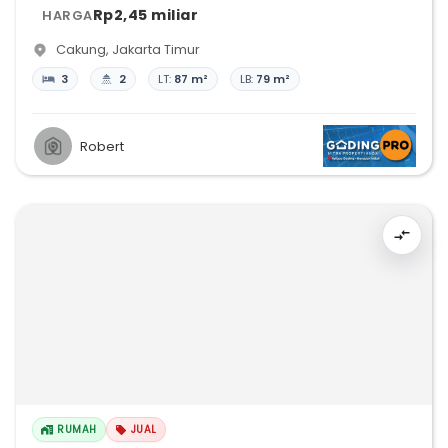
Rp2,45 miliar
HARGA
Cakung
,
Jakarta Timur
3
2
LT:
87 m²
LB:
79 m²
Robert
RUMAH
JUAL