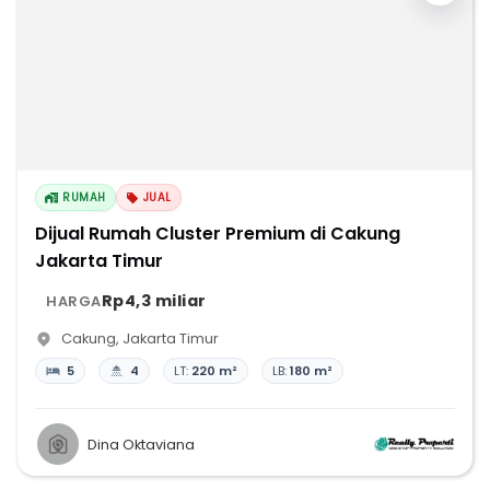
RUMAH
JUAL
Dijual Rumah Cluster Premium di Cakung
Jakarta Timur
Rp4,3 miliar
HARGA
Cakung
,
Jakarta Timur
5
4
LT:
220 m²
LB:
180 m²
Dina Oktaviana