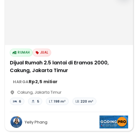
RUMAH
JUAL
Dijual Rumah 2.5 lantai di Eramas 2000,
Cakung, Jakarta Timur
Rp2,5 miliar
HARGA
Cakung
,
Jakarta Timur
6
5
LT:
198 m²
LB:
220 m²
Yelly Phang