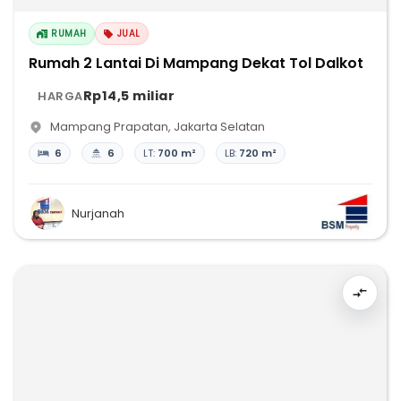
RUMAH
JUAL
Rumah 2 Lantai Di Mampang Dekat Tol Dalkot
Rp14,5 miliar
HARGA
Mampang Prapatan
,
Jakarta Selatan
6
6
LT:
700 m²
LB:
720 m²
Nurjanah