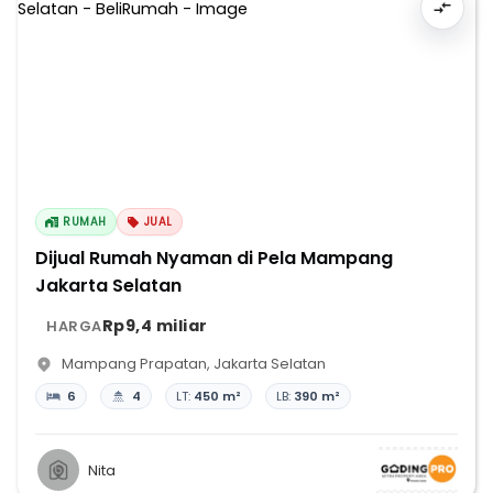
RUMAH
JUAL
Dijual Rumah Nyaman di Pela Mampang
Jakarta Selatan
Rp9,4 miliar
HARGA
Mampang Prapatan
,
Jakarta Selatan
6
4
LT:
450 m²
LB:
390 m²
Nita