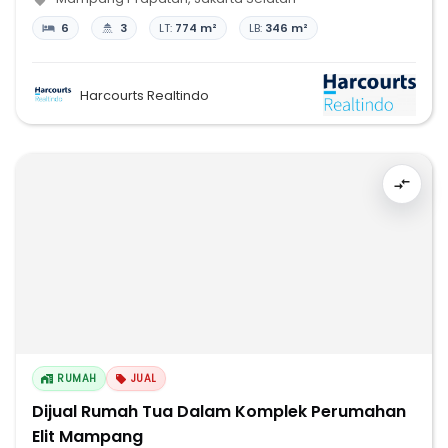
6
3
LT:
774 m²
LB:
346 m²
Harcourts Realtindo
RUMAH
JUAL
Dijual Rumah Tua Dalam Komplek Perumahan
Elit Mampang