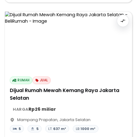
RUMAH
JUAL
Dijual Rumah Mewah Kemang Raya Jakarta
Selatan
Rp26 miliar
HARGA
Mampang Prapatan
,
Jakarta Selatan
5
5
LT:
637 m²
LB:
1000 m²