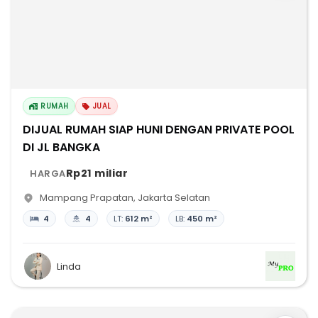
RUMAH
JUAL
DIJUAL RUMAH SIAP HUNI DENGAN PRIVATE POOL
DI JL BANGKA
Rp21 miliar
HARGA
Mampang Prapatan
,
Jakarta Selatan
4
4
LT:
612 m²
LB:
450 m²
Linda