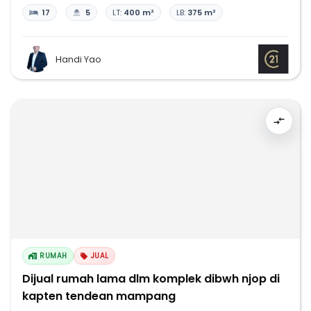
17
5
LT:
400 m²
LB:
375 m²
Handi Yao
RUMAH
JUAL
Dijual rumah lama dlm komplek dibwh njop di
kapten tendean mampang