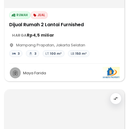
RUMAH
JUAL
Dijual Rumah 2 Lantai Furnished
Rp4,5 miliar
HARGA
Mampang Prapatan
,
Jakarta Selatan
3
3
LT:
100 m²
LB:
150 m²
Maya Farida