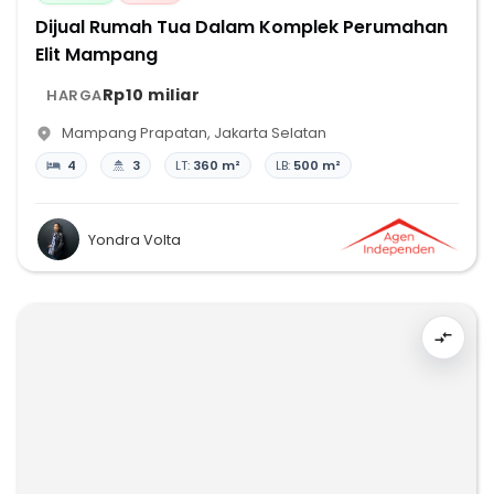
Dijual Rumah Tua Dalam Komplek Perumahan
Elit Mampang
Rp10 miliar
HARGA
Mampang Prapatan
,
Jakarta Selatan
4
3
LT:
360 m²
LB:
500 m²
Yondra Volta