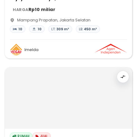
Rp10 miliar
HARGA
Mampang Prapatan
,
Jakarta Selatan
10
10
LT:
309 m²
LB:
450 m²
Imelda
RUMAH
JUAL