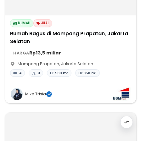
RUMAH
JUAL
Rumah Bagus di Mampang Prapatan, Jakarta
Selatan
Rp13,5 miliar
HARGA
Mampang Prapatan
,
Jakarta Selatan
4
3
LT:
580 m²
LB:
350 m²
Mike Trisia