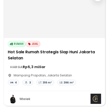
RUMAH
JUAL
Hot Sale Rumah Strategis Siap Huni Jakarta
Selatan
Rp5,3 miliar
HARGA
Mampang Prapatan
,
Jakarta Selatan
4
3
LT:
318 m²
LB:
396 m²
Wiwiek