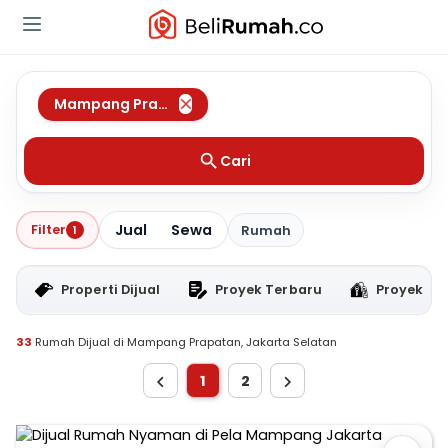
Mampang Prapatan
,
Jakarta Selatan
Cari
Jual
Sewa
Filter
1
Rumah
Properti Dijual
Proyek Terbaru
Proyek RT
33
Rumah Dijual di Mampang Prapatan, Jakarta Selatan
1
2