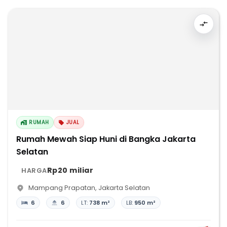
RUMAH
JUAL
Rumah Mewah Siap Huni di Bangka Jakarta
Selatan
Rp20 miliar
HARGA
Mampang Prapatan
,
Jakarta Selatan
6
6
LT:
738 m²
LB:
950 m²