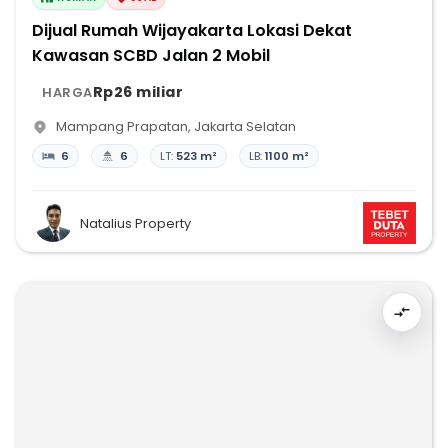
Dijual Rumah Wijayakarta Lokasi Dekat
Kawasan SCBD Jalan 2 Mobil
Rp26 miliar
HARGA
Mampang Prapatan
,
Jakarta Selatan
6
6
LT:
523 m²
LB:
1100 m²
Natalius Property