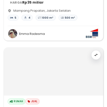
Rp35 miliar
HARGA
Mampang Prapatan
,
Jakarta Selatan
5
4
LT:
1000 m²
LB:
500 m²
Emma Radesma
RUMAH
JUAL