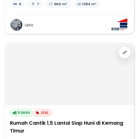
5
7
LT:
960 m²
LB:
1284 m²
Lela
RUMAH
JUAL
Rumah Cantik 1,5 Lantai Siap Huni di Kemang
Timur