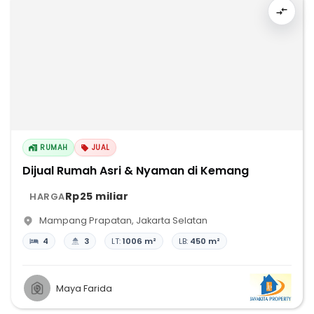
RUMAH
JUAL
Dijual Rumah Asri & Nyaman di Kemang
Rp25 miliar
HARGA
Mampang Prapatan
,
Jakarta Selatan
4
3
LT:
1006 m²
LB:
450 m²
Maya Farida