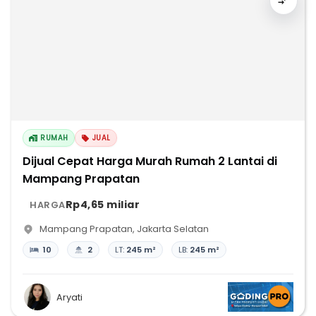
RUMAH
JUAL
Dijual Cepat Harga Murah Rumah 2 Lantai di
Mampang Prapatan
Rp4,65 miliar
HARGA
Mampang Prapatan
,
Jakarta Selatan
10
2
LT:
245 m²
LB:
245 m²
Aryati