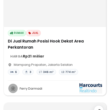
RUMAH
JUAL
Di Jual Rumah Posisi Hook Dekat Area
Perkantoran
Rp21 miliar
HARGA
Mampang Prapatan
,
Jakarta Selatan
6
3
LT:
346 m²
LB:
774 m²
Ferry Darmadi