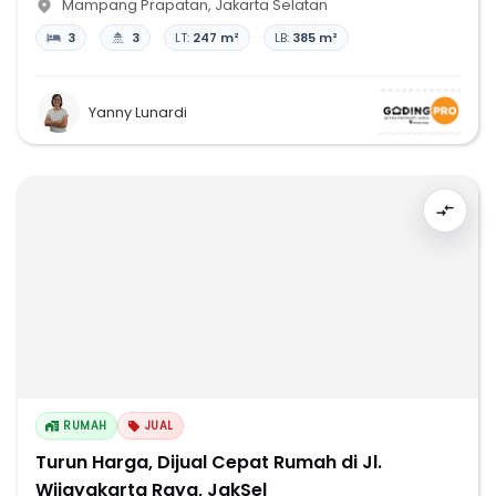
Mampang Prapatan
,
Jakarta Selatan
3
3
LT:
247 m²
LB:
385 m²
Yanny Lunardi
RUMAH
JUAL
Turun Harga, Dijual Cepat Rumah di Jl.
Wijayakarta Raya, JakSel