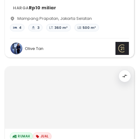
Rp10 miliar
HARGA
Mampang Prapatan
,
Jakarta Selatan
4
3
LT:
360 m²
LB:
500 m²
Olive Tan
RUMAH
JUAL