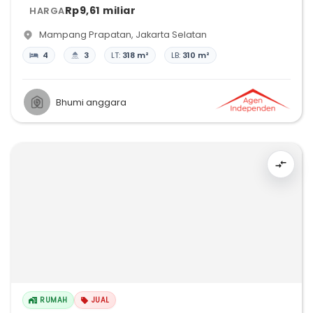
Rp9,61 miliar
HARGA
Mampang Prapatan
,
Jakarta Selatan
4
3
LT:
318 m²
LB:
310 m²
Bhumi anggara
RUMAH
JUAL