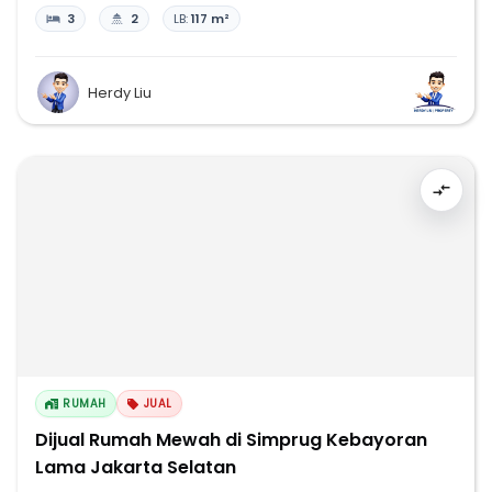
3
2
LB:
117 m²
Herdy Liu
RUMAH
JUAL
Dijual Rumah Mewah di Simprug Kebayoran
Lama Jakarta Selatan