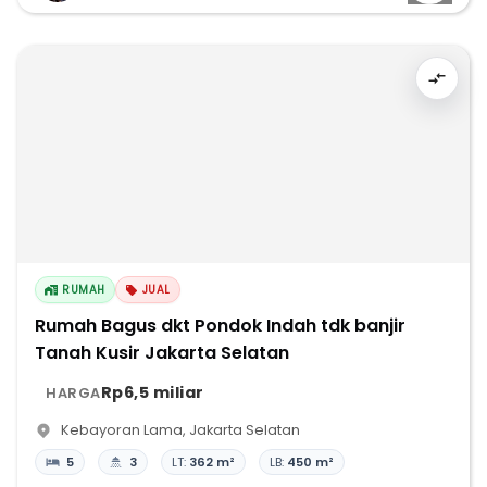
RUMAH
JUAL
Rumah Bagus dkt Pondok Indah tdk banjir
Tanah Kusir Jakarta Selatan
Rp6,5 miliar
HARGA
Kebayoran Lama
,
Jakarta Selatan
5
3
LT:
362 m²
LB:
450 m²