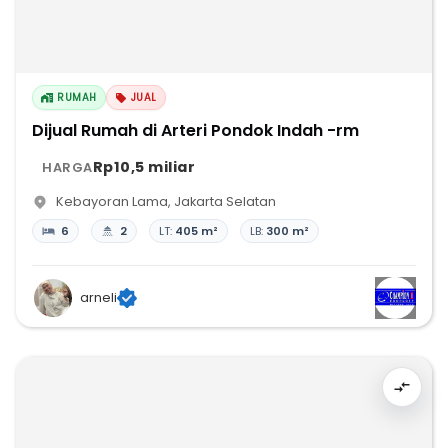
RUMAH
JUAL
Dijual Rumah di Arteri Pondok Indah -rm
Rp10,5 miliar
HARGA
Kebayoran Lama
,
Jakarta Selatan
6
2
LT:
405 m²
LB:
300 m²
arneli