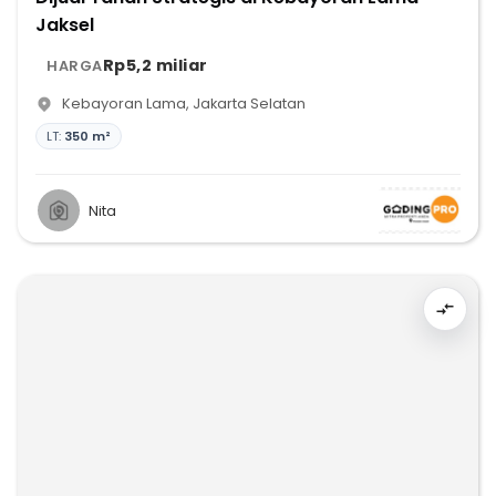
Jaksel
Rp5,2 miliar
HARGA
Kebayoran Lama
,
Jakarta Selatan
LT:
350 m²
Nita