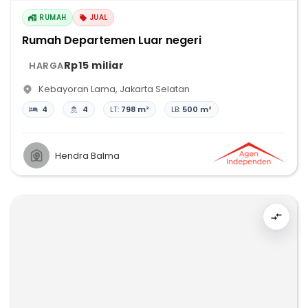
RUMAH
JUAL
Rumah Departemen Luar negeri
Rp15 miliar
HARGA
Kebayoran Lama
,
Jakarta Selatan
4
4
LT:
798 m²
LB:
500 m²
Hendra Balma