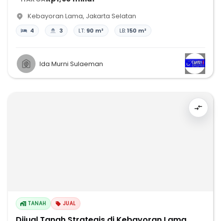
Kebayoran Lama
,
Jakarta Selatan
4
3
LT:
90 m²
LB:
150 m²
Ida Murni Sulaeman
TANAH
JUAL
Dijual Tanah Strategis di Kebayoran Lama