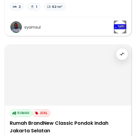
2
1
LB:
62 m²
syamsul
RUMAH
JUAL
Rumah BrandNew Classic Pondok Indah
Jakarta Selatan