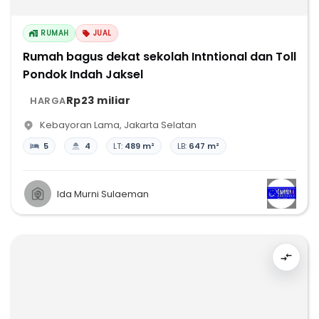
RUMAH
JUAL
Rumah bagus dekat sekolah Intntional dan Toll
Pondok Indah Jaksel
Rp23 miliar
HARGA
Kebayoran Lama
,
Jakarta Selatan
5
4
LT:
489 m²
LB:
647 m²
Ida Murni Sulaeman