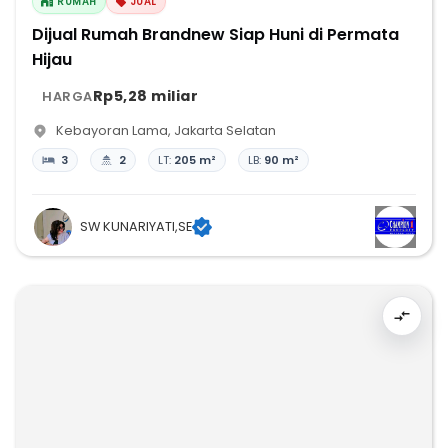
RUMAH
JUAL
Dijual Rumah Brandnew Siap Huni di Permata
Hijau
Rp5,28 miliar
HARGA
Kebayoran Lama
,
Jakarta Selatan
3
2
LT:
205 m²
LB:
90 m²
SW KUNARIYATI,SE