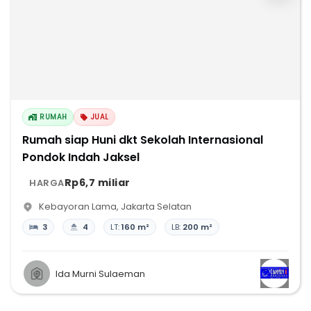
RUMAH
JUAL
Rumah siap Huni dkt Sekolah Internasional
Pondok Indah Jaksel
Rp6,7 miliar
HARGA
Kebayoran Lama
,
Jakarta Selatan
3
4
LT:
160 m²
LB:
200 m²
Ida Murni Sulaeman