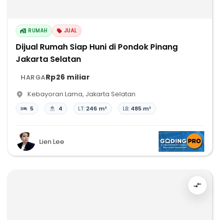
RUMAH
JUAL
Dijual Rumah Siap Huni di Pondok Pinang
Jakarta Selatan
Rp26 miliar
HARGA
Kebayoran Lama
,
Jakarta Selatan
5
4
LT:
246 m²
LB:
485 m²
Lien Lee