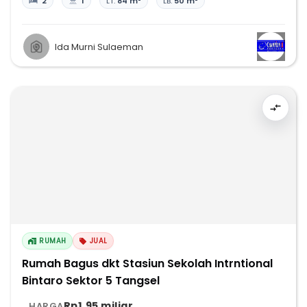
2
1
LT:
84 m²
LB:
50 m²
Ida Murni Sulaeman
RUMAH
JUAL
Rumah Bagus dkt Stasiun Sekolah Intrntional
Bintaro Sektor 5 Tangsel
Rp1,95 miliar
HARGA