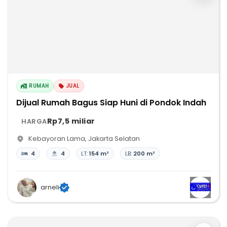
RUMAH
JUAL
Dijual Rumah Bagus Siap Huni di Pondok Indah
Rp7,5 miliar
HARGA
Kebayoran Lama
,
Jakarta Selatan
4
4
LT:
154 m²
LB:
200 m²
arneli