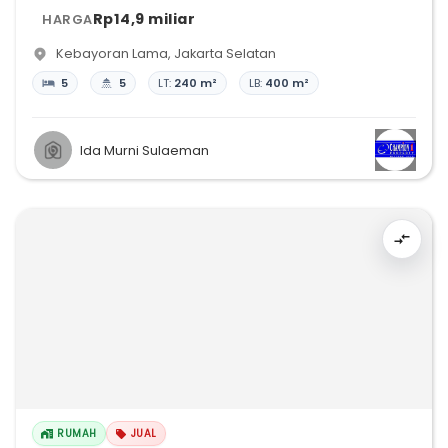
Rp14,9 miliar
HARGA
Kebayoran Lama
,
Jakarta Selatan
5
5
LT:
240 m²
LB:
400 m²
Ida Murni Sulaeman
RUMAH
JUAL