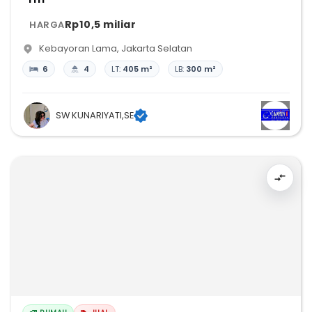
Rp10,5 miliar
HARGA
Kebayoran Lama
,
Jakarta Selatan
6
4
LT:
405 m²
LB:
300 m²
SW KUNARIYATI,SE