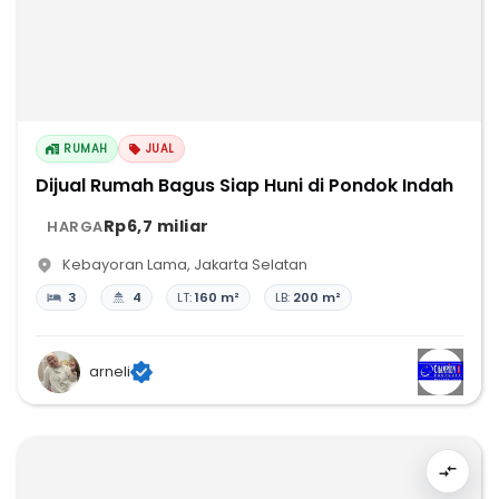
RUMAH
JUAL
Dijual Rumah Bagus Siap Huni di Pondok Indah
Rp6,7 miliar
HARGA
Kebayoran Lama
,
Jakarta Selatan
3
4
LT:
160 m²
LB:
200 m²
arneli