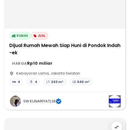
RUMAH
JUAL
Dijual Rumah Mewah Siap Huni di Pondok Indah
-ek
Rp10 miliar
HARGA
Kebayoran Lama
,
Jakarta Selatan
4
4
LT:
243 m²
LB:
540 m²
SW KUNARIYATI,SE