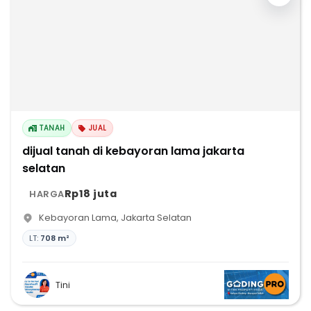
TANAH
JUAL
dijual tanah di kebayoran lama jakarta
selatan
Rp18 juta
HARGA
Kebayoran Lama
,
Jakarta Selatan
LT:
708 m²
Tini