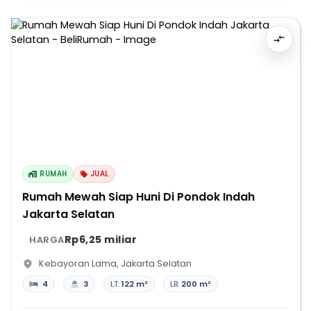
RUMAH
JUAL
Rumah Mewah Siap Huni Di Pondok Indah
Jakarta Selatan
Rp6,25 miliar
HARGA
Kebayoran Lama
,
Jakarta Selatan
4
3
LT:
122 m²
LB:
200 m²