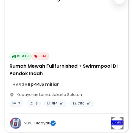
RUMAH
JUAL
Rumah Mewah Fullfurnished + Swimmpool Di
Pondok Indah
Rp44,5 miliar
HARGA
Kebayoran Lama
,
Jakarta Selatan
7
6
LT:
914 m²
LB:
700 m²
Nurul Hidayati