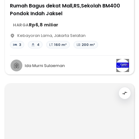
Rumah Bagus dekat Mall,RS,Sekolah BM400
Pondok Indah Jaksel
Rp6,8 miliar
HARGA
Kebayoran Lama
,
Jakarta Selatan
3
4
LT:
160 m²
LB:
200 m²
Ida Murni Sulaeman