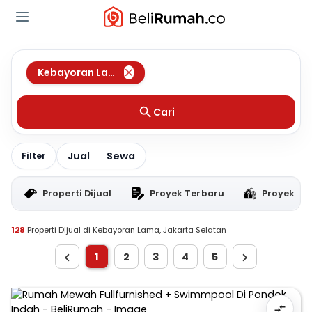
Kebayoran Lama
,
Jakarta Selatan
Cari
Jual
Sewa
Filter
Properti Dijual
Proyek Terbaru
Proyek RT
128
Properti Dijual di Kebayoran Lama, Jakarta Selatan
1
2
3
4
5