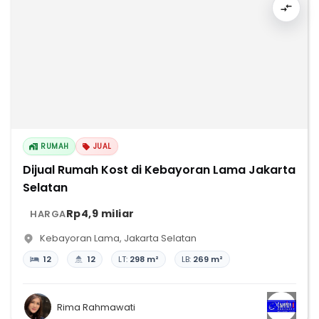
RUMAH
JUAL
Dijual Rumah Kost di Kebayoran Lama Jakarta
Selatan
Rp4,9 miliar
HARGA
Kebayoran Lama
,
Jakarta Selatan
12
12
LT:
298 m²
LB:
269 m²
Rima Rahmawati