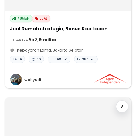
RUMAH
JUAL
Jual Rumah strategis, Bonus Kos kosan
Rp2,9 miliar
HARGA
Kebayoran Lama
,
Jakarta Selatan
15
10
LT:
150 m²
LB:
250 m²
wahyudi