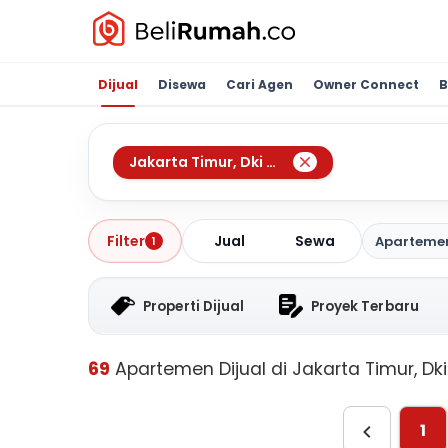
Dijual
Disewa
Cari Agen
Owner Connect
B
Jakarta Timur
,
Dki Jakarta
Jual
Sewa
Filter
Aparteme
1
Properti Dijual
Proyek Terbaru
69
Apartemen Dijual di Jakarta Timur, Dk
1