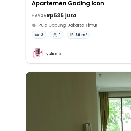
Apartemen Gading Icon
Rp535 juta
HARGA
Pulo Gadung
,
Jakarta Timur
2
1
LB:
36 m²
yulianti