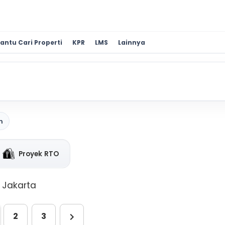
antu Cari Properti
KPR
LMS
Lainnya
n
Proyek RTO
i Jakarta
2
3