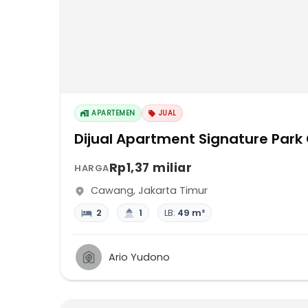
APARTEMEN
JUAL
Dijual Apartment Signature Park 
Rp1,37 miliar
HARGA
Cawang
,
Jakarta Timur
2
1
LB:
49 m²
Ario Yudono