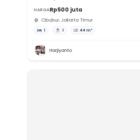
Rp500 juta
HARGA
Cibubur
,
Jakarta Timur
1
1
LB:
44 m²
Harjiyanto