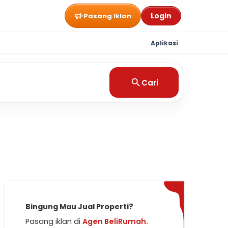
Login
Pasang Iklan
Aplikasi
Cari
Bingung Mau Jual Properti?
Pasang iklan di
Agen BeliRumah.