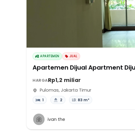
APARTEMEN
JUAL
Apartemen Dijual Apartment Di
Rp1,2 miliar
HARGA
Pulomas
,
Jakarta Timur
1
2
LB:
83 m²
ivan the