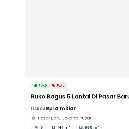
RUKO
JUAL
Ruko Bagus 5 Lantai Di Pasar Bar
Rp14 miliar
HARGA
Pasar Baru
,
Jakarta Pusat
5
LT:
147 m²
LB:
550 m²