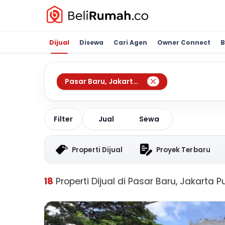
Dijual
Disewa
Cari Agen
Owner Connect
B
Pasar Baru
,
Jakarta Pusat
Jual
Sewa
Filter
Properti Dijual
Proyek Terbaru
18
Properti Dijual di Pasar Baru, Jakarta P