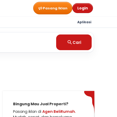
Login
Pasang Iklan
Aplikasi
Cari
Bingung Mau Jual Properti?
Pasang iklan di
Agen BeliRumah.