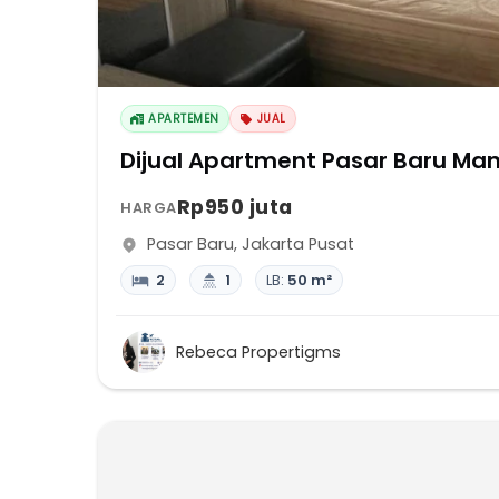
APARTEMEN
JUAL
Dijual Apartment Pasar Baru Man
Rp950 juta
HARGA
Pasar Baru
,
Jakarta Pusat
2
1
LB:
50 m²
Rebeca Propertigms