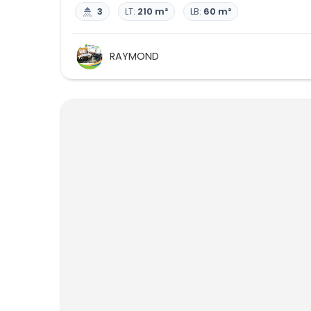
3
LT:
210 m²
LB:
60 m²
RAYMOND