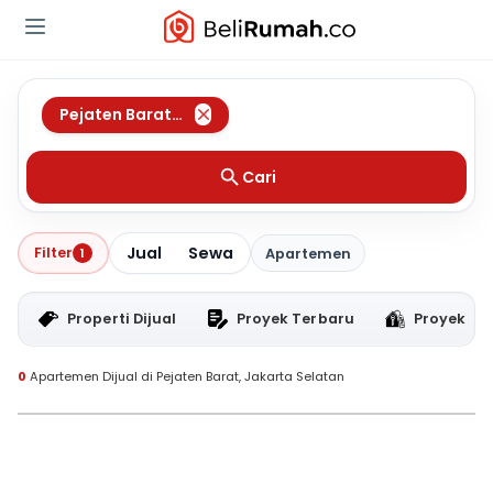
Pejaten Barat
,
Jakarta Selatan
Cari
Jual
Sewa
Filter
1
Apartemen
Properti Dijual
Proyek Terbaru
Proyek RT
0
Apartemen Dijual di Pejaten Barat, Jakarta Selatan