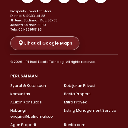
Properti Dijual di Kemayoran >
Prosperity Tower 8th Floor
Properti Dijual di Menteng >
District 8, SCBD Lot 28
Properti Dijual di Senen >
JI. Jend. Sudirman Kav. 52-53
Jakarta Selatan 12190
Properti Dijual di Tanah Abang >
Telp: 021-38959193
Properti Dijual di Cikini >
Properti Dijual di Kramat >
Lihat di Google Maps
Properti Dijual di Pasar Baru >
Properti Dijual di Bendungan Hilir >
© 2026 - PT Real Estate Teknologi. All rights reserved.
Properti Dijual di Jakarta Selatan >
Properti Dijual di Cilandak >
PERUSAHAAN
Properti Dijual di Lebak Bulus >
Syarat & Ketentuan
Kebijakan Privasi
Properti Dijual di Gandaria Selatan >
Properti Dijual di Pondok Labu >
Komunitas
Berita Properti
Properti Dijual di Cipete Selatan >
Ajukan Konsultasi
Mitra Proyek
Properti Dijual di Jagakarsa >
Hubungi:
Listing Management Service
Properti Dijual di Lenteng Agung >
enquiry@belirumah.co
Properti Dijual di Senayan >
Agen Properti
Rentfix.com
Properti Dijual di Pondok Pinang >