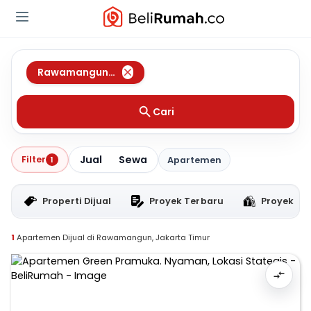
Rawamangun
,
Jakarta Timur
Cari
Jual
Sewa
Filter
1
Apartemen
Properti Dijual
Proyek Terbaru
Proyek RT
1
Apartemen Dijual di Rawamangun, Jakarta Timur