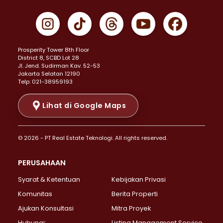
Properti Dijual di Cempaka Putih >
Properti Dijual di Gambir >
Properti Dijual di Johar Baru >
Properti Dijual di Kemayoran >
Prosperity Tower 8th Floor
Properti Dijual di Menteng >
District 8, SCBD Lot 28
Properti Dijual di Senen >
JI. Jend. Sudirman Kav. 52-53
Jakarta Selatan 12190
Properti Dijual di Tanah Abang >
Telp: 021-38959193
Properti Dijual di Cikini >
Properti Dijual di Kramat >
Lihat di Google Maps
Properti Dijual di Pasar Baru >
Properti Dijual di Bendungan Hilir >
© 2026 - PT Real Estate Teknologi. All rights reserved.
Properti Dijual di Jakarta Selatan >
Properti Dijual di Cilandak >
PERUSAHAAN
Properti Dijual di Lebak Bulus >
Syarat & Ketentuan
Kebijakan Privasi
Properti Dijual di Gandaria Selatan >
Properti Dijual di Pondok Labu >
Komunitas
Berita Properti
Properti Dijual di Cipete Selatan >
Ajukan Konsultasi
Mitra Proyek
Properti Dijual di Jagakarsa >
Hubungi:
Listing Management Service