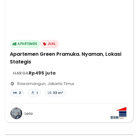
APARTEMEN
JUAL
Apartemen Green Pramuka. Nyaman, Lokasi
Stategis
Rp495 juta
HARGA
Rawamangun
,
Jakarta Timur
2
1
LB:
33 m²
Lela