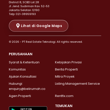
District 8, SCBD Lot 28
Properti Dijual di Senen >
JI. Jend. Sudirman Kav. 52-53
Jakarta Selatan 12190
Properti Dijual di Tanah Abang >
Telp: 021-38959193
Properti Dijual di Cikini >
Properti Dijual di Kramat >
Lihat di Google Maps
Properti Dijual di Pasar Baru >
Properti Dijual di Bendungan Hilir >
© 2026 - PT Real Estate Teknologi. All rights reserved.
Properti Dijual di Jakarta Selatan >
Properti Dijual di Cilandak >
PERUSAHAAN
Properti Dijual di Lebak Bulus >
Syarat & Ketentuan
Kebijakan Privasi
Properti Dijual di Gandaria Selatan >
Properti Dijual di Pondok Labu >
Komunitas
Berita Properti
Properti Dijual di Cipete Selatan >
Ajukan Konsultasi
Mitra Proyek
Properti Dijual di Jagakarsa >
Hubungi:
Listing Management Service
Properti Dijual di Lenteng Agung >
enquiry@belirumah.co
Properti Dijual di Senayan >
Agen Properti
Rentfix.com
Properti Dijual di Pondok Pinang >
Properti Dijual di Kebayoran Lama >
TEMUKAN
Properti Dijual di Kebayoran Baru >