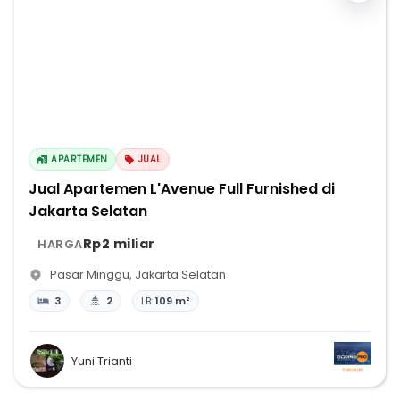
APARTEMEN
JUAL
Jual Apartemen L'Avenue Full Furnished di
Jakarta Selatan
Rp2 miliar
HARGA
Pasar Minggu
,
Jakarta Selatan
3
2
LB:
109 m²
Yuni Trianti