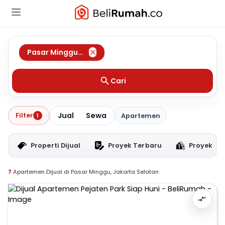
Pasar Minggu
,
Jakarta Selatan
Cari
Jual
Sewa
Filter
1
Apartemen
Properti Dijual
Proyek Terbaru
Proyek RT
7
Apartemen Dijual di Pasar Minggu, Jakarta Selatan