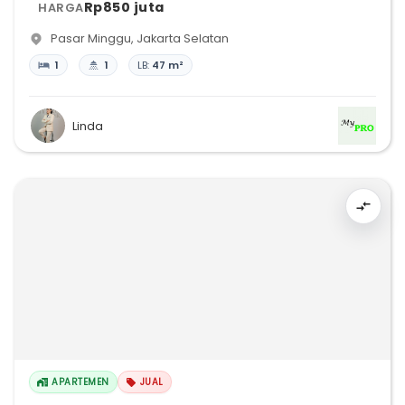
Rp850 juta
HARGA
Pasar Minggu
,
Jakarta Selatan
1
1
LB:
47 m²
Linda
APARTEMEN
JUAL