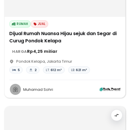
RUMAH
JUAL
Dijual Rumah Nuansa Hijau sejuk dan Segar di
Curug Pondok Kelapa
Rp4,25 miliar
HARGA
Pondok Kelapa
,
Jakarta Timur
5
2
LT:
612 m²
LB:
621 m²
Muhamad Sohri