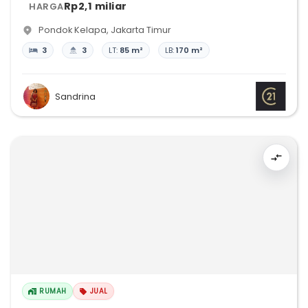
Rp2,1 miliar
HARGA
Pondok Kelapa
,
Jakarta Timur
3
3
LT:
85 m²
LB:
170 m²
Sandrina
RUMAH
JUAL