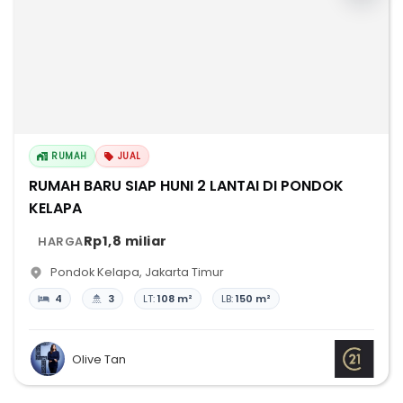
RUMAH
JUAL
RUMAH BARU SIAP HUNI 2 LANTAI DI PONDOK
KELAPA
Rp1,8 miliar
HARGA
Pondok Kelapa
,
Jakarta Timur
4
3
LT:
108 m²
LB:
150 m²
Olive Tan