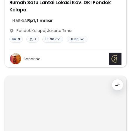
Rumah Satu Lantai Lokasi Kav. DKI Pondok
Kelapa
Rp1,1 miliar
HARGA
Pondok Kelapa
,
Jakarta Timur
3
1
LT:
90 m²
LB:
80 m²
Sandrina