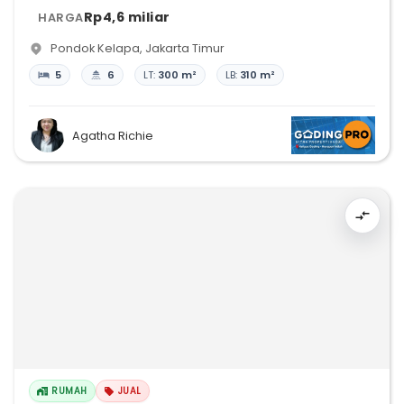
Rp4,6 miliar
HARGA
Pondok Kelapa
,
Jakarta Timur
5
6
LT:
300 m²
LB:
310 m²
Agatha Richie
RUMAH
JUAL