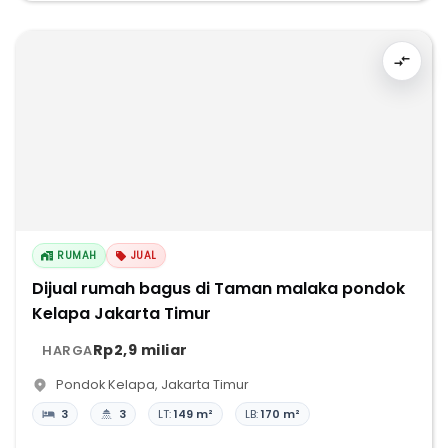
RUMAH
JUAL
Dijual rumah bagus di Taman malaka pondok
Kelapa Jakarta Timur
Rp2,9 miliar
HARGA
Pondok Kelapa
,
Jakarta Timur
3
3
LT:
149 m²
LB:
170 m²