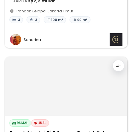
Rp2,2 miliar
HARGA
Pondok Kelapa
,
Jakarta Timur
3
3
LT:
100 m²
LB:
90 m²
Sandrina
RUMAH
JUAL