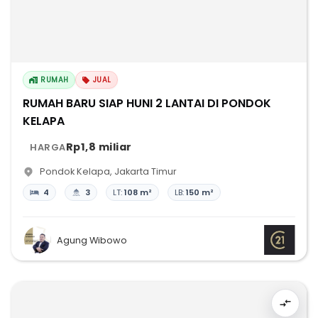
RUMAH
JUAL
RUMAH BARU SIAP HUNI 2 LANTAI DI PONDOK
KELAPA
Rp1,8 miliar
HARGA
Pondok Kelapa
,
Jakarta Timur
4
3
LT:
108 m²
LB:
150 m²
Agung Wibowo