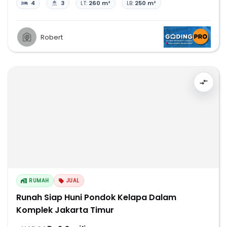
4
3
LT:
260 m²
LB:
250 m²
Robert
RUMAH
JUAL
Runah Siap Huni Pondok Kelapa Dalam
Komplek Jakarta Timur