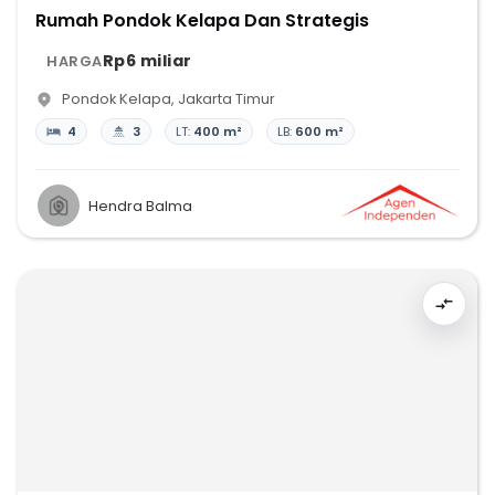
Rumah Pondok Kelapa Dan Strategis
Rp6 miliar
HARGA
Pondok Kelapa
,
Jakarta Timur
4
3
LT:
400 m²
LB:
600 m²
Hendra Balma