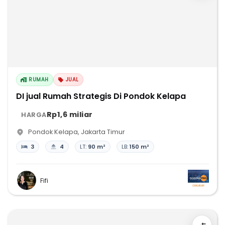
RUMAH
JUAL
DI jual Rumah Strategis Di Pondok Kelapa
Rp1,6 miliar
HARGA
Pondok Kelapa
,
Jakarta Timur
3
4
LT:
90 m²
LB:
150 m²
Fifi