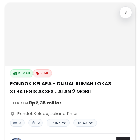
RUMAH
JUAL
PONDOK KELAPA - DIJUAL RUMAH LOKASI
STRATEGIS AKSES JALAN 2 MOBIL
Rp2,35 miliar
HARGA
Pondok Kelapa
,
Jakarta Timur
4
2
LT:
157 m²
LB:
154 m²