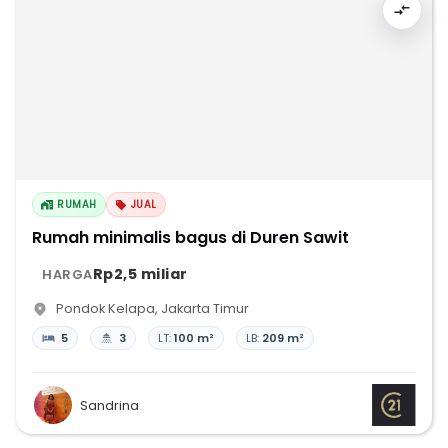
RUMAH
JUAL
Rumah minimalis bagus di Duren Sawit
Rp2,5 miliar
HARGA
Pondok Kelapa
,
Jakarta Timur
5
3
LT:
100 m²
LB:
209 m²
Sandrina