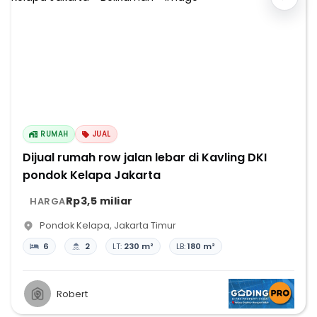
RUMAH
JUAL
Dijual rumah row jalan lebar di Kavling DKI
pondok Kelapa Jakarta
Rp3,5 miliar
HARGA
Pondok Kelapa
,
Jakarta Timur
6
2
LT:
230 m²
LB:
180 m²
Robert