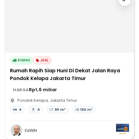
RUMAH
JUAL
Rumah Rapih Siap Huni Di Dekat Jalan Raya
Pondok Kelapa Jakarta Timur
Rp1,6 miliar
HARGA
Pondok Kelapa
,
Jakarta Timur
4
4
LT:
90 m²
LB:
150 m²
EdWIN