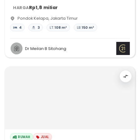
Rp1,8 miliar
HARGA
Pondok Kelapa
,
Jakarta Timur
4
3
LT:
108 m²
LB:
150 m²
Dr Meilan B Sitohang
RUMAH
JUAL