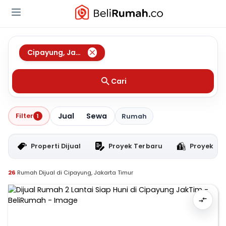
Cipayung
,
Jakarta Timur
Cari
Jual
Sewa
Filter
1
Rumah
Properti Dijual
Proyek Terbaru
Proyek RT
26
Rumah Dijual di Cipayung, Jakarta Timur