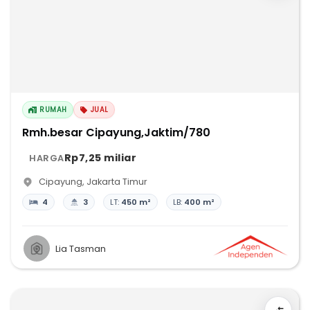
RUMAH
JUAL
Rmh.besar Cipayung,Jaktim/780
Rp7,25 miliar
HARGA
Cipayung
,
Jakarta Timur
4
3
LT:
450 m²
LB:
400 m²
Lia Tasman