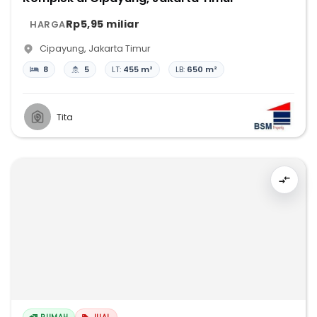
Rp5,95 miliar
HARGA
Cipayung
,
Jakarta Timur
8
5
LT:
455 m²
LB:
650 m²
Tita