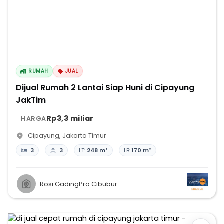
RUMAH
JUAL
Dijual Rumah 2 Lantai Siap Huni di Cipayung
JakTim
Rp3,3 miliar
HARGA
Cipayung
,
Jakarta Timur
3
3
LT:
248 m²
LB:
170 m²
Rosi GadingPro Cibubur