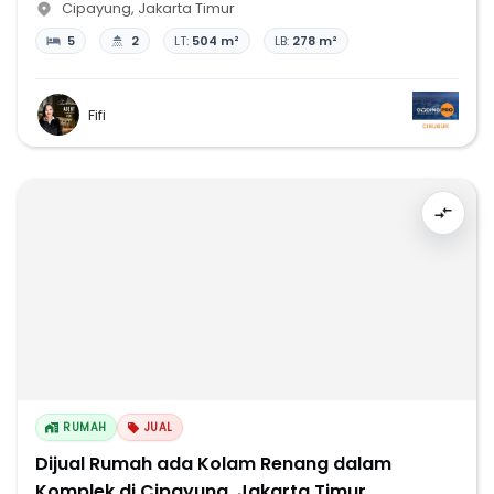
Cipayung
,
Jakarta Timur
5
2
LT:
504 m²
LB:
278 m²
Fifi
RUMAH
JUAL
Dijual Rumah ada Kolam Renang dalam
Komplek di Cipayung, Jakarta Timur