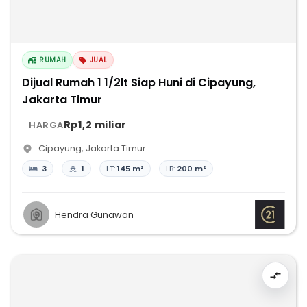
RUMAH
JUAL
Dijual Rumah 1 1/2lt Siap Huni di Cipayung,
Jakarta Timur
Rp1,2 miliar
HARGA
Cipayung
,
Jakarta Timur
3
1
LT:
145 m²
LB:
200 m²
Hendra Gunawan