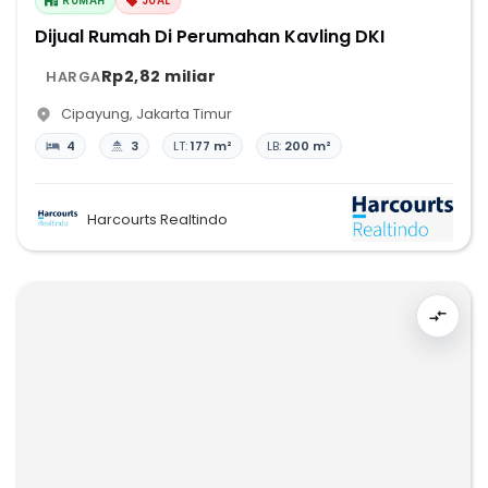
RUMAH
JUAL
Dijual Rumah Di Perumahan Kavling DKI
Rp2,82 miliar
HARGA
Cipayung
,
Jakarta Timur
4
3
LT:
177 m²
LB:
200 m²
Harcourts Realtindo