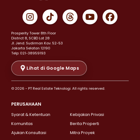
Properti Dijual di Cempaka Putih >
Properti Dijual di Gambir >
Properti Dijual di Johar Baru >
Properti Dijual di Kemayoran >
Prosperity Tower 8th Floor
Properti Dijual di Menteng >
District 8, SCBD Lot 28
Properti Dijual di Senen >
JI. Jend. Sudirman Kav. 52-53
Jakarta Selatan 12190
Properti Dijual di Tanah Abang >
Telp: 021-38959193
Properti Dijual di Cikini >
Properti Dijual di Kramat >
Lihat di Google Maps
Properti Dijual di Pasar Baru >
Properti Dijual di Bendungan Hilir >
© 2026 - PT Real Estate Teknologi. All rights reserved.
Properti Dijual di Jakarta Selatan >
Properti Dijual di Cilandak >
PERUSAHAAN
Properti Dijual di Lebak Bulus >
Syarat & Ketentuan
Kebijakan Privasi
Properti Dijual di Gandaria Selatan >
Properti Dijual di Pondok Labu >
Komunitas
Berita Properti
Properti Dijual di Cipete Selatan >
Ajukan Konsultasi
Mitra Proyek
Properti Dijual di Jagakarsa >