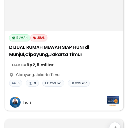
RUMAH
JUAL
DIJUAL RUMAH MEWAH SIAP HUNI di
Munjul,Cipayung,Jakarta Timur
Rp2,8 miliar
HARGA
Cipayung
,
Jakarta Timur
5
3
LT:
253 m²
LB:
395 m²
Indri