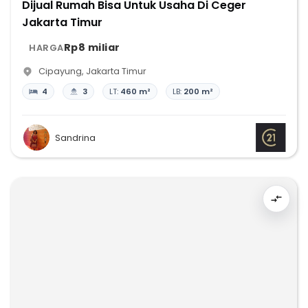
Dijual Rumah Bisa Untuk Usaha Di Ceger
Jakarta Timur
Rp8 miliar
HARGA
Cipayung
,
Jakarta Timur
4
3
LT:
460 m²
LB:
200 m²
Sandrina