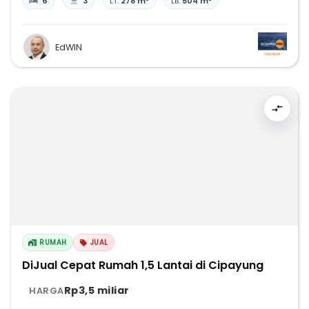
6
3
LT:
278 m²
LB:
504 m²
EdWIN
RUMAH
JUAL
DiJual Cepat Rumah 1,5 Lantai di Cipayung
Rp3,5 miliar
HARGA