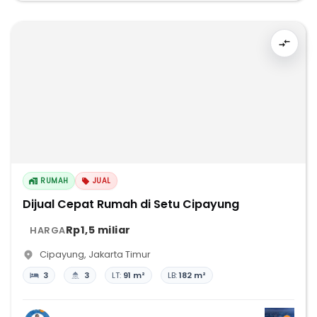
RUMAH
JUAL
Dijual Cepat Rumah di Setu Cipayung
Rp1,5 miliar
HARGA
Cipayung
,
Jakarta Timur
3
3
LT:
91 m²
LB:
182 m²