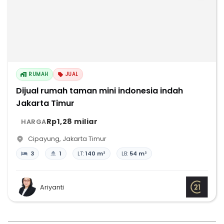
RUMAH
JUAL
Dijual rumah taman mini indonesia indah
Jakarta Timur
Rp1,28 miliar
HARGA
Cipayung
,
Jakarta Timur
3
1
LT:
140 m²
LB:
54 m²
Ariyanti