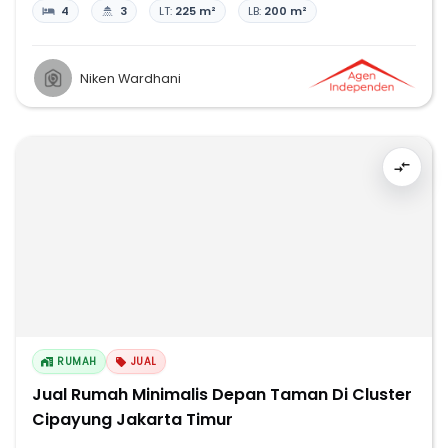
4
3
LT:
225 m²
LB:
200 m²
Niken Wardhani
RUMAH
JUAL
Jual Rumah Minimalis Depan Taman Di Cluster
Cipayung Jakarta Timur