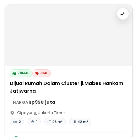
RUMAH
JUAL
Dijual Rumah Dalam Cluster jl.Mabes Hankam
Jatiwarna
Rp950 juta
HARGA
Cipayung
,
Jakarta Timur
2
1
LT:
93 m²
LB:
42 m²