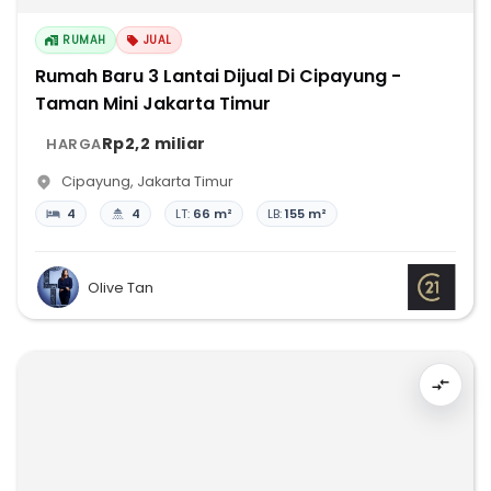
RUMAH
JUAL
Rumah Baru 3 Lantai Dijual Di Cipayung -
Taman Mini Jakarta Timur
Rp2,2 miliar
HARGA
Cipayung
,
Jakarta Timur
4
4
LT:
66 m²
LB:
155 m²
Olive Tan