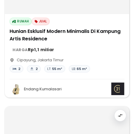
RUMAH
JUAL
Hunian Esklusif Modern Minimalis Di Kampung
Artis Residence
Rp1,1 miliar
HARGA
Cipayung
,
Jakarta Timur
2
2
LT:
55 m²
LB:
65 m²
Endang Kumalasari