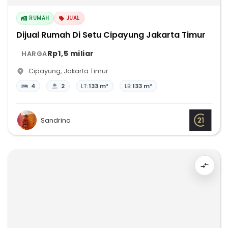
RUMAH
JUAL
Dijual Rumah Di Setu Cipayung Jakarta Timur
Rp1,5 miliar
HARGA
Cipayung
,
Jakarta Timur
4
2
LT:
133 m²
LB:
133 m²
Sandrina