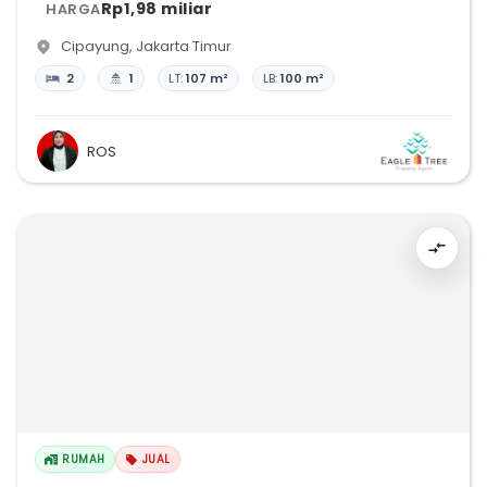
Rp1,98 miliar
HARGA
Cipayung
,
Jakarta Timur
2
1
LT:
107 m²
LB:
100 m²
ROS
RUMAH
JUAL