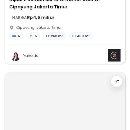
Cipayung Jakarta Timur
Rp4,5 miliar
HARGA
Cipayung
,
Jakarta Timur
6
5
LT:
268 m²
LB:
400 m²
Yane Lie