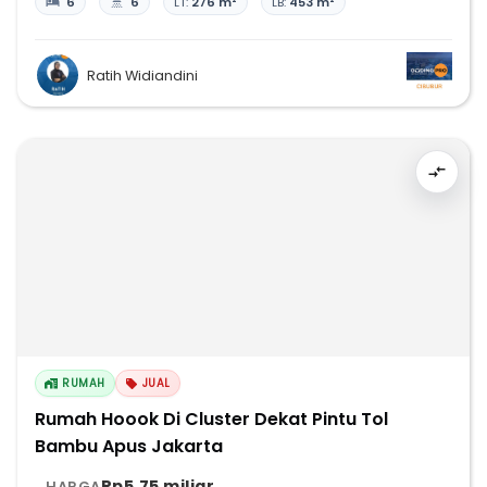
6
6
LT:
276 m²
LB:
453 m²
Ratih Widiandini
RUMAH
JUAL
Rumah Hoook Di Cluster Dekat Pintu Tol
Bambu Apus Jakarta
Rp5,75 miliar
HARGA