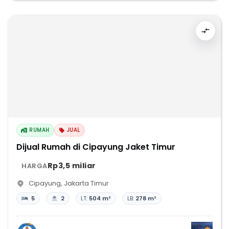
RUMAH
JUAL
Dijual Rumah di Cipayung Jaket Timur
Rp3,5 miliar
HARGA
Cipayung
,
Jakarta Timur
5
2
LT:
504 m²
LB:
278 m²