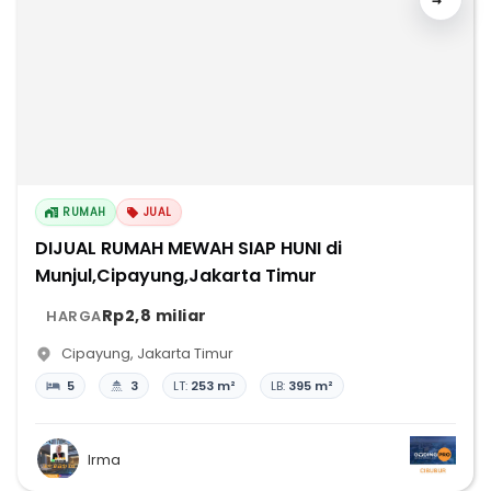
RUMAH
JUAL
DIJUAL RUMAH MEWAH SIAP HUNI di
Munjul,Cipayung,Jakarta Timur
Rp2,8 miliar
HARGA
Cipayung
,
Jakarta Timur
5
3
LT:
253 m²
LB:
395 m²
Irma