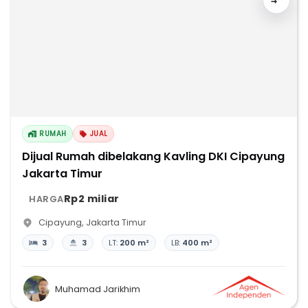
RUMAH
JUAL
Dijual Rumah dibelakang Kavling DKI Cipayung
Jakarta Timur
Rp2 miliar
HARGA
Cipayung
,
Jakarta Timur
3
3
LT:
200 m²
LB:
400 m²
Muhamad Jarikhim