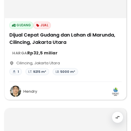
GUDANG
JUAL
Dijual Cepat Gudang dan Lahan di Marunda,
Cilincing, Jakarta Utara
Rp32,5 miliar
HARGA
Cilincing
,
Jakarta Utara
1
LT:
9215 m²
LB:
5000 m²
Hendry