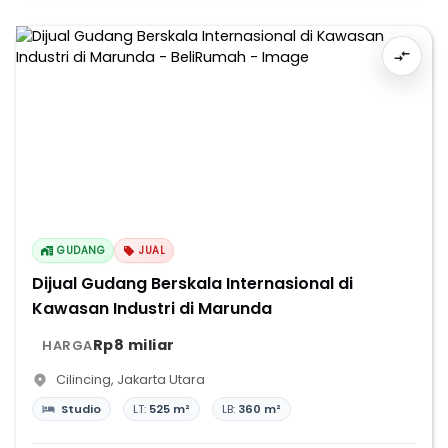
GUDANG
JUAL
Dijual Gudang Berskala Internasional di
Kawasan Industri di Marunda
Rp8 miliar
HARGA
Cilincing
,
Jakarta Utara
Studio
LT:
525 m²
LB:
360 m²