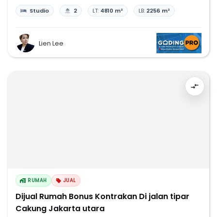
Studio
2
LT:
4810 m²
LB:
2256 m²
Lien Lee
RUMAH
JUAL
Dijual Rumah Bonus Kontrakan Di jalan tipar
Cakung Jakarta utara