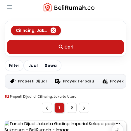
Cilincing
,
Jakarta Utara
Cari
Jual
Sewa
Filter
Properti Dijual
Proyek Terbaru
Proyek RT
52
Properti Dijual di Cilincing, Jakarta Utara
1
2