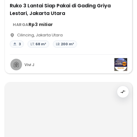
Ruko 3 Lantai Siap Pakai di Gading Griya
Lestari, Jakarta Utara
Rp3 miliar
HARGA
Cilincing
,
Jakarta Utara
3
LT:
68 m²
LB:
200 m²
Vivi J