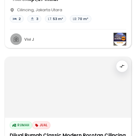
Cilincing
,
Jakarta Utara
2
3
LT:
53 m²
LB:
70 m²
Vivi J
RUMAH
JUAL
Dijual Rumah Classic Modern Rorotan Cilincing