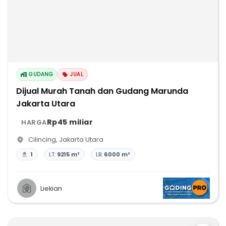
GUDANG
JUAL
Dijual Murah Tanah dan Gudang Marunda
Jakarta Utara
Rp45 miliar
HARGA
Cilincing
,
Jakarta Utara
1
LT:
9215 m²
LB:
6000 m²
Liekian