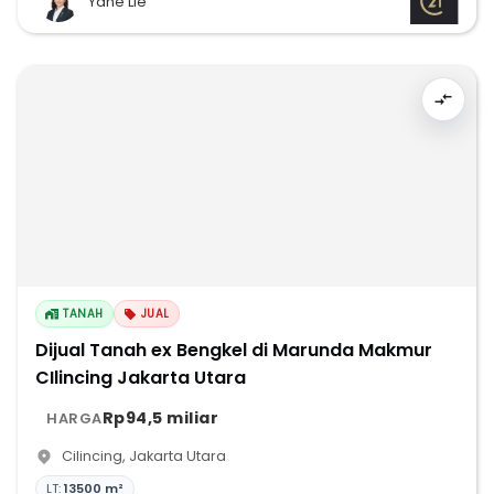
Yane Lie
TANAH
JUAL
Dijual Tanah ex Bengkel di Marunda Makmur
CIlincing Jakarta Utara
Rp94,5 miliar
HARGA
Cilincing
,
Jakarta Utara
LT:
13500 m²