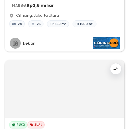
Rp2,6 miliar
HARGA
Cilincing
,
Jakarta Utara
24
25
LT:
859 m²
LB:
1200 m²
Liekian
RUKO
JUAL