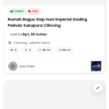
RUMAH
JUAL
Rumah Bagus Siap Huni Imperial Gading
Pelindo Sukapura Cilincing
Rp1,35 miliar
HARGA
Cilincing
,
Jakarta Utara
2
2
LT:
80 m²
LB:
90 m²
Lina Chen