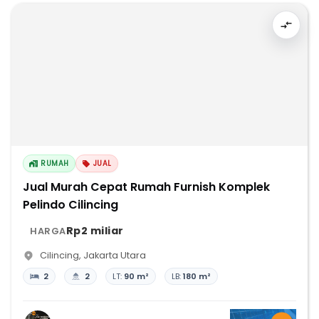
RUMAH
JUAL
Jual Murah Cepat Rumah Furnish Komplek
Pelindo Cilincing
Rp2 miliar
HARGA
Cilincing
,
Jakarta Utara
2
2
LT:
90 m²
LB:
180 m²