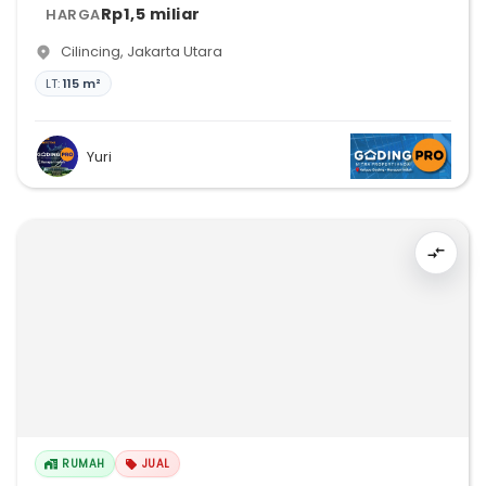
Rp1,5 miliar
HARGA
Cilincing
,
Jakarta Utara
LT:
115 m²
Yuri
RUMAH
JUAL