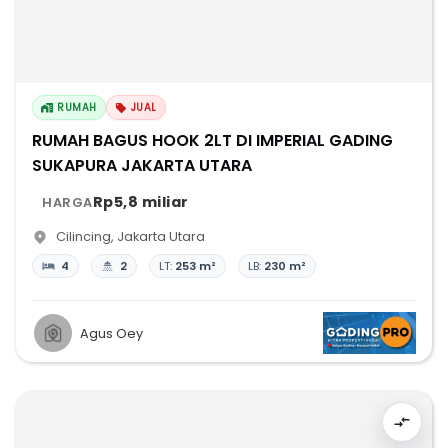
RUMAH
JUAL
RUMAH BAGUS HOOK 2LT DI IMPERIAL GADING
SUKAPURA JAKARTA UTARA
Rp5,8 miliar
HARGA
Cilincing
,
Jakarta Utara
4
2
LT:
253 m²
LB:
230 m²
Agus Oey