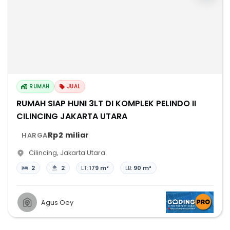
RUMAH
JUAL
RUMAH SIAP HUNI 3LT DI KOMPLEK PELINDO II
CILINCING JAKARTA UTARA
Rp2 miliar
HARGA
Cilincing
,
Jakarta Utara
2
2
LT:
179 m²
LB:
90 m²
Agus Oey