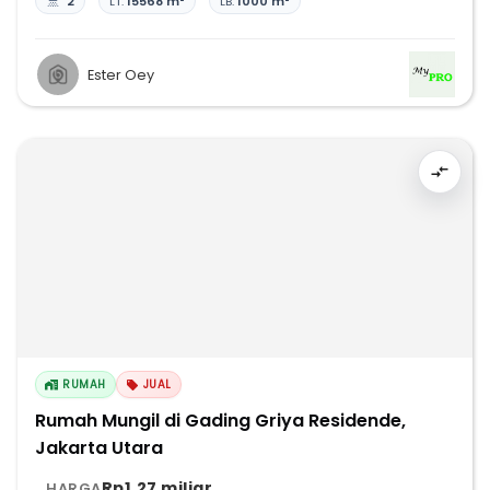
2
LT:
15568 m²
LB:
1000 m²
Ester Oey
RUMAH
JUAL
Rumah Mungil di Gading Griya Residende,
Jakarta Utara
Rp1,27 miliar
HARGA