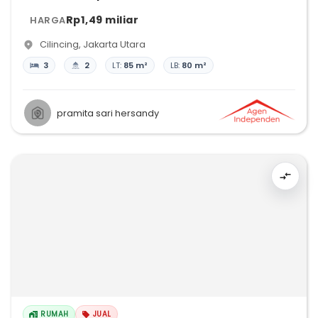
Rp1,49 miliar
HARGA
Cilincing
,
Jakarta Utara
3
2
LT:
85 m²
LB:
80 m²
pramita sari hersandy
RUMAH
JUAL