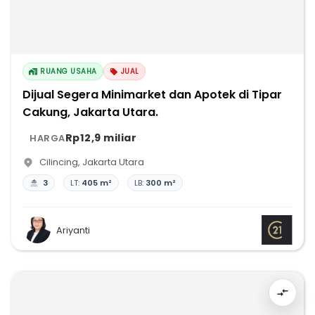
RUANG USAHA
JUAL
Dijual Segera Minimarket dan Apotek di Tipar
Cakung, Jakarta Utara.
Rp12,9 miliar
HARGA
Cilincing
,
Jakarta Utara
3
LT:
405 m²
LB:
300 m²
Ariyanti