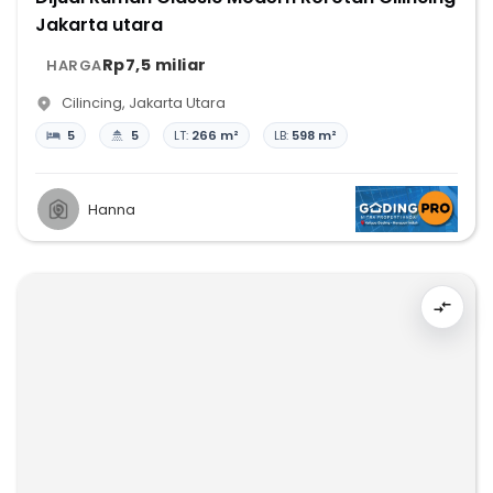
Jakarta utara
Rp7,5 miliar
HARGA
Cilincing
,
Jakarta Utara
5
5
LT:
266 m²
LB:
598 m²
Hanna