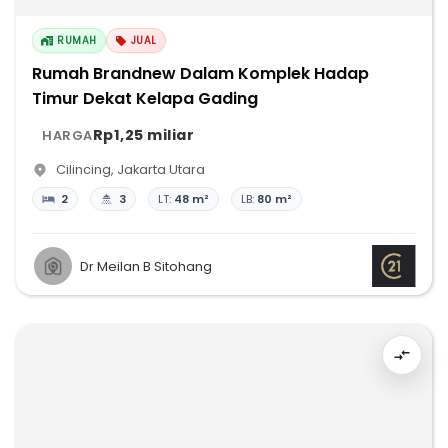
RUMAH
JUAL
Rumah Brandnew Dalam Komplek Hadap
Timur Dekat Kelapa Gading
Rp1,25 miliar
HARGA
Cilincing
,
Jakarta Utara
2
3
LT:
48 m²
LB:
80 m²
Dr Meilan B Sitohang