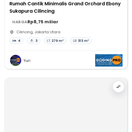
Rumah Cantik Minimalis Grand Orchard Ebony
Sukapura Cilincing
Rp8,75 miliar
HARGA
Cilincing
,
Jakarta Utara
4
3
LT:
279 m²
LB:
313 m²
Yuri