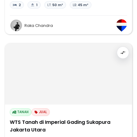
2
1
LT:
50 m²
LB:
45 m²
Raka Chandra
TANAH
JUAL
WTS Tanah di Imperial Gading Sukapura
Jakarta Utara