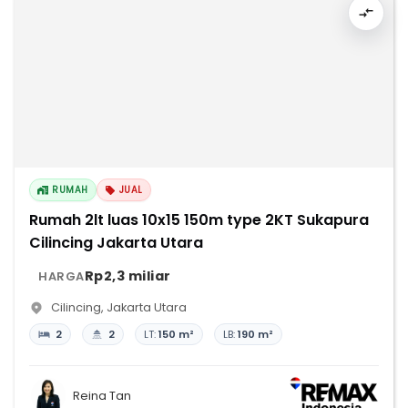
RUMAH
JUAL
Rumah 2lt luas 10x15 150m type 2KT Sukapura
Cilincing Jakarta Utara
Rp2,3 miliar
HARGA
Cilincing
,
Jakarta Utara
2
2
LT:
150 m²
LB:
190 m²
Reina Tan