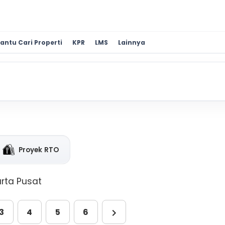
antu Cari Properti
KPR
LMS
Lainnya
Proyek RTO
arta Pusat
3
4
5
6