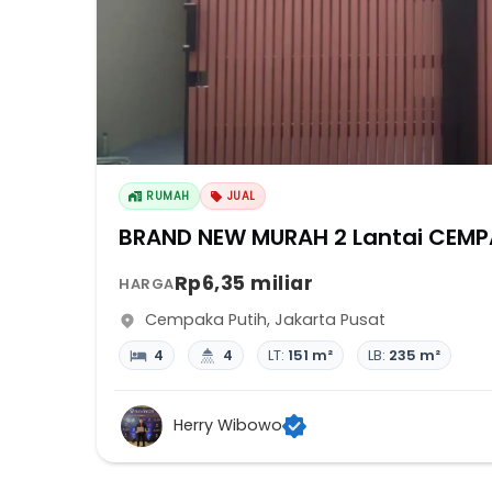
RUMAH
JUAL
Rp6,35 miliar
HARGA
Cempaka Putih
,
Jakarta Pusat
4
4
LT:
151 m²
LB:
235 m²
Herry Wibowo