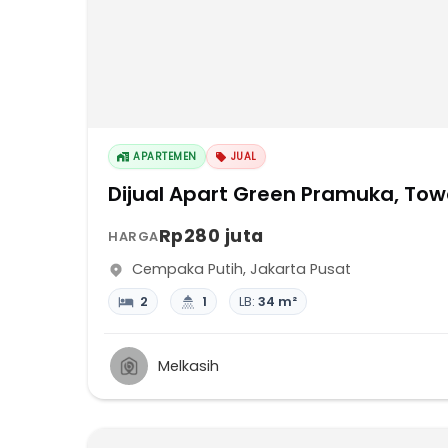
APARTEMEN
JUAL
Dijual Apart Green Pramuka, Towe
Rp280 juta
HARGA
Cempaka Putih
,
Jakarta Pusat
2
1
LB:
34 m²
Melkasih