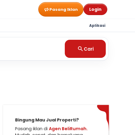
Login
Pasang Iklan
Aplikasi
Cari
Bingung Mau Jual Properti?
Pasang iklan di
Agen BeliRumah.