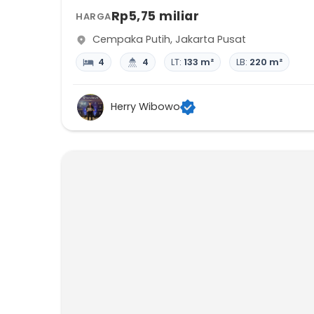
Rp5,75 miliar
HARGA
Cempaka Putih
,
Jakarta Pusat
4
4
LT:
133 m²
LB:
220 m²
Herry Wibowo