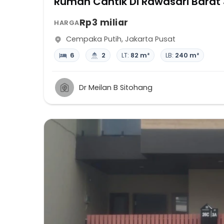
Rumah Cantik Di Rawasari Barat 3
Rp3 miliar
HARGA
Cempaka Putih
,
Jakarta Pusat
6
2
LT:
82 m²
LB:
240 m²
Dr Meilan B Sitohang