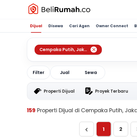
Dijual
Disewa
Cari Agen
Owner Connect
B
Cempaka Putih
,
Jakarta Pusat
Jual
Sewa
Filter
Properti Dijual
Proyek Terbaru
159
Properti Dijual di Cempaka Putih, Jak
1
2