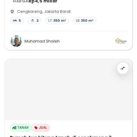
Rp4,5 miliar
HARGA
Cengkareng
,
Jakarta Barat
5
2
LT:
350 m²
LB:
350 m²
Muhamad Sholeh
TANAH
JUAL