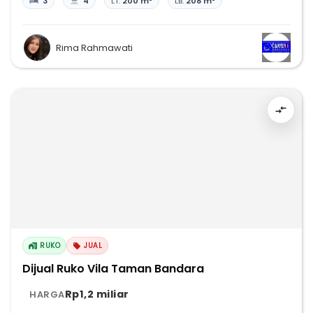
3
4
LT:
200 m²
LB:
208 m²
Rima Rahmawati
RUKO
JUAL
Dijual Ruko Vila Taman Bandara
Rp1,2 miliar
HARGA