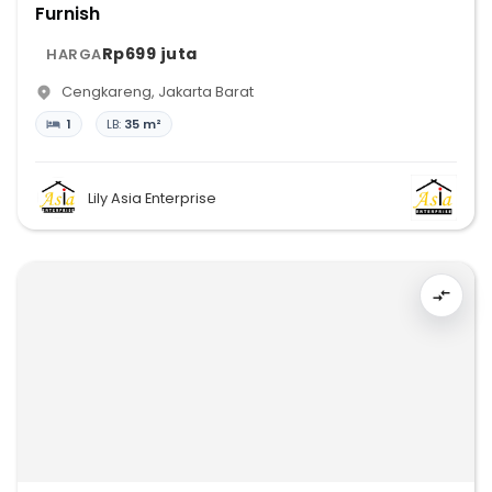
Furnish
Rp699 juta
HARGA
Cengkareng
,
Jakarta Barat
1
LB:
35 m²
Lily Asia Enterprise