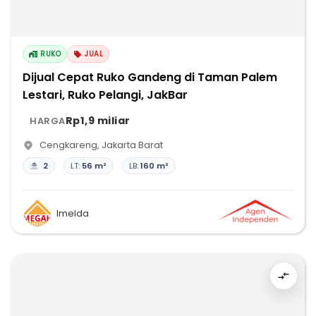
RUKO
JUAL
Dijual Cepat Ruko Gandeng di Taman Palem
Lestari, Ruko Pelangi, JakBar
Rp1,9 miliar
HARGA
Cengkareng
,
Jakarta Barat
2
LT:
56 m²
LB:
160 m²
Imelda