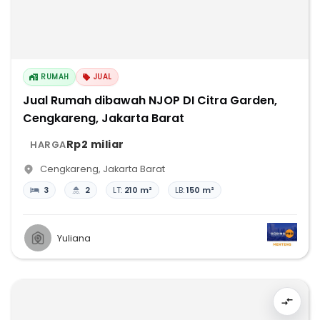
RUMAH
JUAL
Jual Rumah dibawah NJOP DI Citra Garden,
Cengkareng, Jakarta Barat
Rp2 miliar
HARGA
Cengkareng
,
Jakarta Barat
3
2
LT:
210 m²
LB:
150 m²
Yuliana