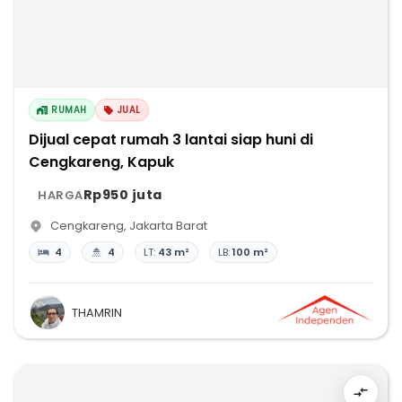
RUMAH
JUAL
Dijual cepat rumah 3 lantai siap huni di
Cengkareng, Kapuk
Rp950 juta
HARGA
Cengkareng
,
Jakarta Barat
4
4
LT:
43 m²
LB:
100 m²
THAMRIN