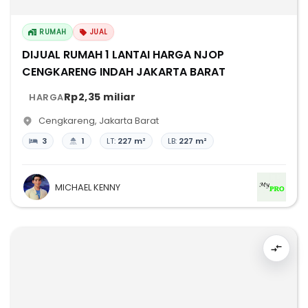
RUMAH
JUAL
DIJUAL RUMAH 1 LANTAI HARGA NJOP
CENGKARENG INDAH JAKARTA BARAT
Rp2,35 miliar
HARGA
Cengkareng
,
Jakarta Barat
3
1
LT:
227 m²
LB:
227 m²
MICHAEL KENNY