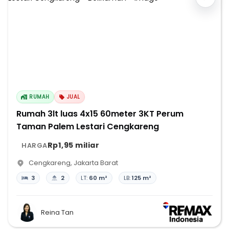
RUMAH
JUAL
Rumah 3lt luas 4x15 60meter 3KT Perum
Taman Palem Lestari Cengkareng
Rp1,95 miliar
HARGA
Cengkareng
,
Jakarta Barat
3
2
LT:
60 m²
LB:
125 m²
Reina Tan