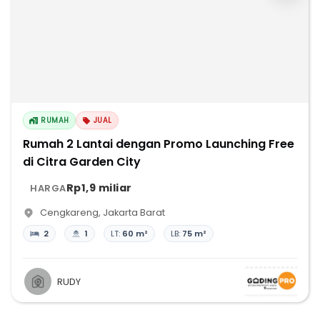
RUMAH
JUAL
Rumah 2 Lantai dengan Promo Launching Free
di Citra Garden City
Rp1,9 miliar
HARGA
Cengkareng
,
Jakarta Barat
2
1
LT:
60 m²
LB:
75 m²
RUDY