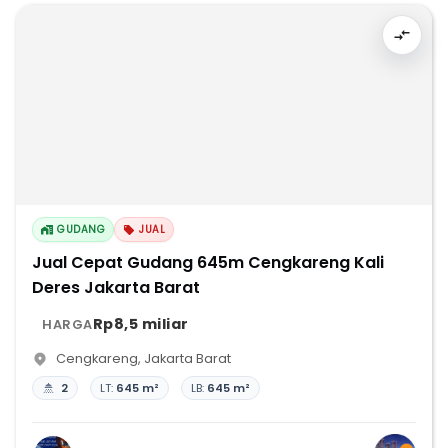
GUDANG
JUAL
Jual Cepat Gudang 645m Cengkareng Kali
Deres Jakarta Barat
Rp8,5 miliar
HARGA
Cengkareng
,
Jakarta Barat
2
LT:
645 m²
LB:
645 m²