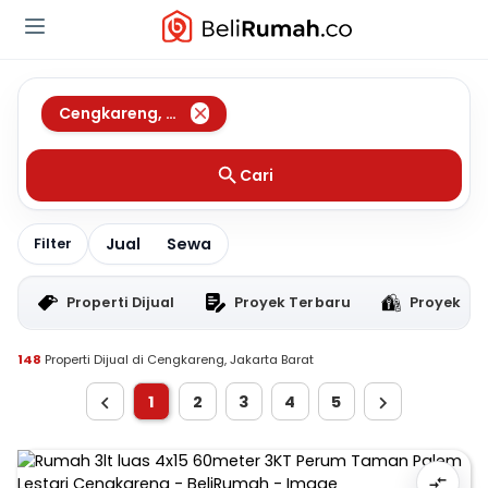
Cengkareng
,
Jakarta Barat
Cari
Jual
Sewa
Filter
Properti Dijual
Proyek Terbaru
Proyek RT
148
Properti Dijual di Cengkareng, Jakarta Barat
1
2
3
4
5