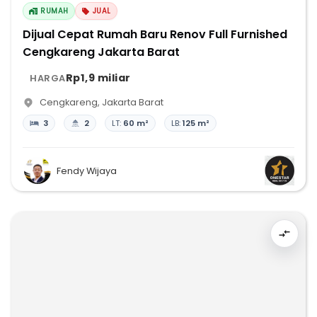
RUMAH
JUAL
Dijual Cepat Rumah Baru Renov Full Furnished
Cengkareng Jakarta Barat
Rp1,9 miliar
HARGA
Cengkareng
,
Jakarta Barat
3
2
LT:
60 m²
LB:
125 m²
Fendy Wijaya