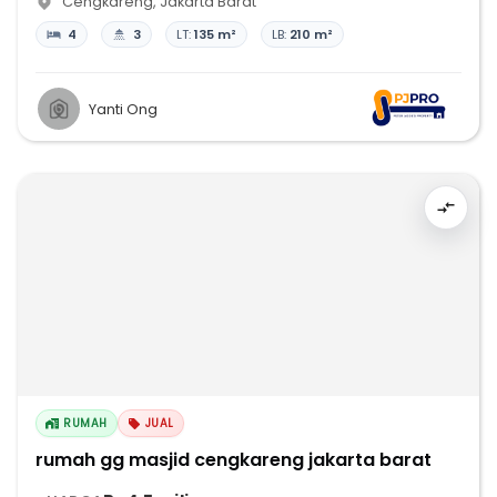
Cengkareng
,
Jakarta Barat
4
3
LT:
135 m²
LB:
210 m²
Yanti Ong
RUMAH
JUAL
rumah gg masjid cengkareng jakarta barat