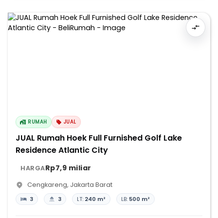
RUMAH
JUAL
JUAL Rumah Hoek Full Furnished Golf Lake
Residence Atlantic City
Rp7,9 miliar
HARGA
Cengkareng
,
Jakarta Barat
3
3
LT:
240 m²
LB:
500 m²