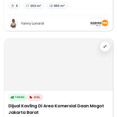
5
LT:
202 m²
LB:
950 m²
Yanny Lunardi
TANAH
JUAL
Dijual Kavling Di Area Komersial Daan Mogot
Jakarta Barat