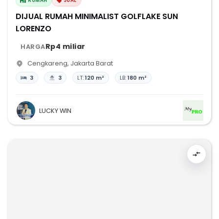
RUMAH
JUAL
DIJUAL RUMAH MINIMALIST GOLFLAKE SUN
LORENZO
Rp4 miliar
HARGA
Cengkareng
,
Jakarta Barat
3
3
LT:
120 m²
LB:
180 m²
LUCKY WIN