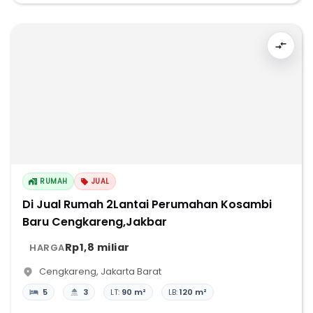
RUMAH
JUAL
Di Jual Rumah 2Lantai Perumahan Kosambi
Baru Cengkareng,Jakbar
Rp1,8 miliar
HARGA
Cengkareng
,
Jakarta Barat
5
3
LT:
90 m²
LB:
120 m²