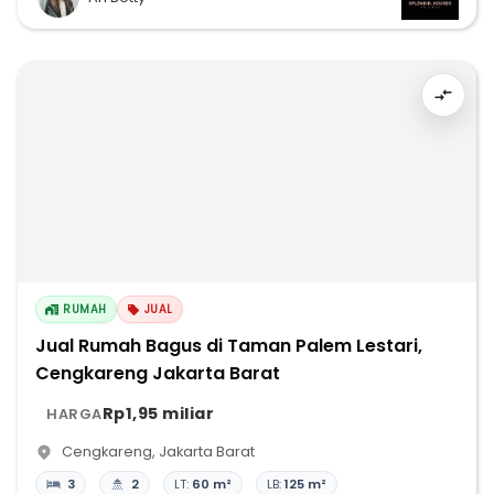
RUMAH
JUAL
Jual Rumah Bagus di Taman Palem Lestari,
Cengkareng Jakarta Barat
Rp1,95 miliar
HARGA
Cengkareng
,
Jakarta Barat
3
2
LT:
60 m²
LB:
125 m²