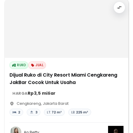
RUKO
JUAL
Dijual Ruko di City Resort Miami Cengkareng
JakBar Cocok Untuk Usaha
Rp3,5 miliar
HARGA
Cengkareng
,
Jakarta Barat
2
3
LT:
72 m²
LB:
225 m²
An Betty