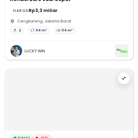
Rp3,3 miliar
HARGA
Cengkareng
,
Jakarta Barat
2
LT:
114 m²
LB:
114 m²
LUCKY WIN