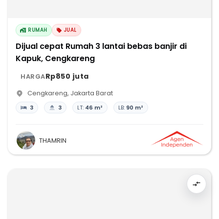
RUMAH
JUAL
Dijual cepat Rumah 3 lantai bebas banjir di
Kapuk, Cengkareng
Rp850 juta
HARGA
Cengkareng
,
Jakarta Barat
3
3
LT:
46 m²
LB:
90 m²
THAMRIN