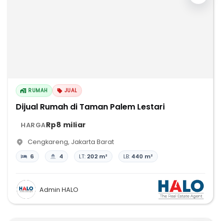
RUMAH
JUAL
Dijual Rumah di Taman Palem Lestari
Rp8 miliar
HARGA
Cengkareng
,
Jakarta Barat
6
4
LT:
202 m²
LB:
440 m²
Admin HALO