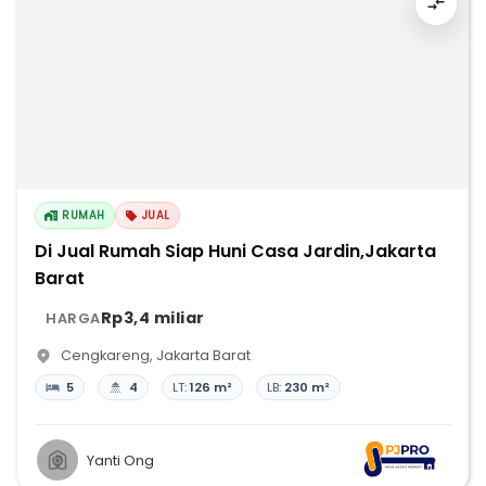
RUMAH
JUAL
Di Jual Rumah Siap Huni Casa Jardin,Jakarta
Barat
Rp3,4 miliar
HARGA
Cengkareng
,
Jakarta Barat
5
4
LT:
126 m²
LB:
230 m²
Yanti Ong