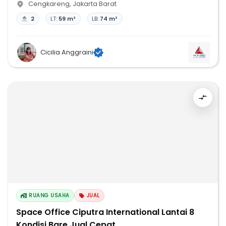
Cengkareng
,
Jakarta Barat
2
LT:
59 m²
LB:
74 m²
Cicilia Anggraini
RUANG USAHA
JUAL
Space Office Ciputra International Lantai 8
Kondisi Bare Jual Cepat