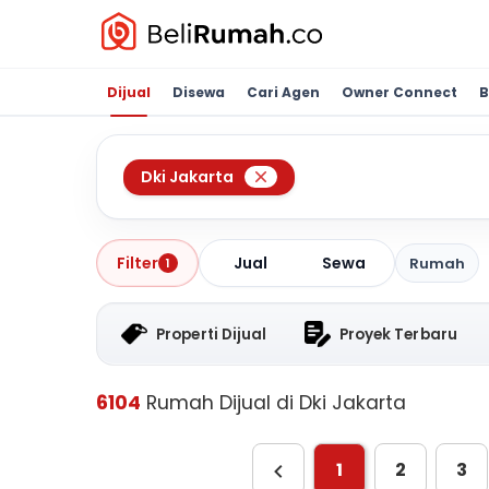
Dijual
Disewa
Cari Agen
Owner Connect
B
Dki Jakarta
Jual
Sewa
Filter
Rumah
1
Properti Dijual
Proyek Terbaru
6104
Rumah Dijual di Dki Jakarta
1
2
3