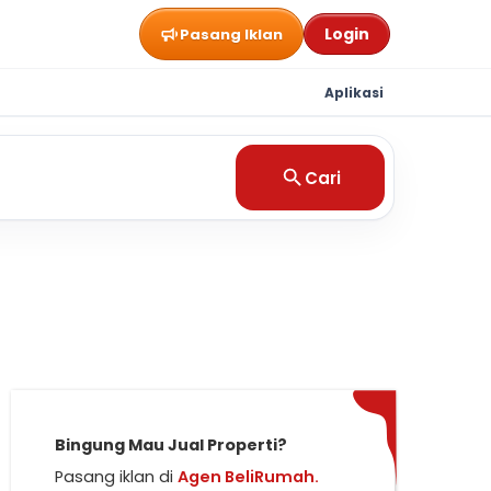
Login
Pasang Iklan
Aplikasi
Cari
Bingung Mau Jual Properti?
Pasang iklan di
Agen BeliRumah.