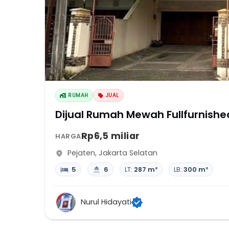
RUMAH
JUAL
Dijual Rumah Mewah Fullfurnishe
Rp6,5 miliar
HARGA
Pejaten
,
Jakarta Selatan
5
6
LT:
287 m²
LB:
300 m²
Nurul Hidayati