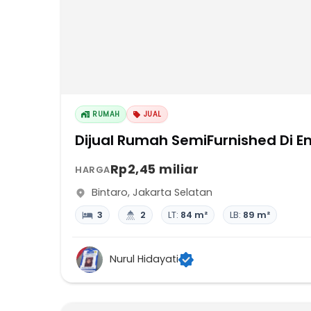
RUMAH
JUAL
Dijual Rumah SemiFurnished Di E
Rp2,45 miliar
HARGA
Bintaro
,
Jakarta Selatan
3
2
LT:
84 m²
LB:
89 m²
Nurul Hidayati