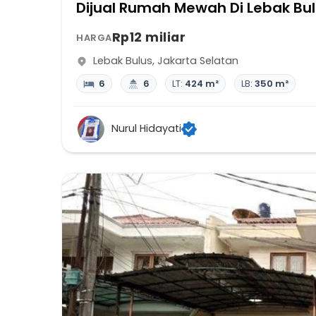
Dijual Rumah Mewah
Rp12 miliar
HARGA
Lebak Bulus
,
Jakarta Selatan
6
6
LT:
424 m²
LB:
350 m²
Nurul Hidayati