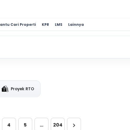
antu Cari Properti
KPR
LMS
Lainnya
Proyek RTO
4
5
…
204