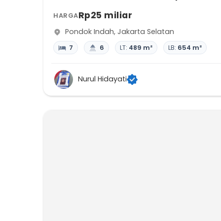
Rp25 miliar
HARGA
Pondok Indah
,
Jakarta Selatan
7
6
LT:
489 m²
LB:
654 m²
Nurul Hidayati