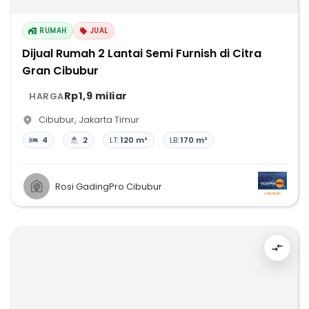
RUMAH
JUAL
Dijual Rumah 2 Lantai Semi Furnish di Citra
Gran Cibubur
Rp1,9 miliar
HARGA
Cibubur
,
Jakarta Timur
4
2
LT:
120 m²
LB:
170 m²
Rosi GadingPro Cibubur