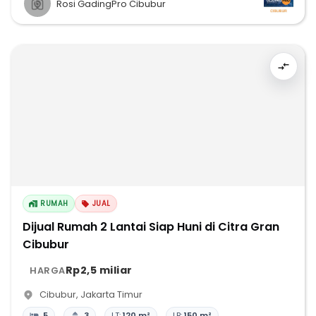
Rosi GadingPro Cibubur
RUMAH
JUAL
Dijual Rumah 2 Lantai Siap Huni di Citra Gran
Cibubur
Rp2,5 miliar
HARGA
Cibubur
,
Jakarta Timur
5
3
LT:
120 m²
LB:
150 m²