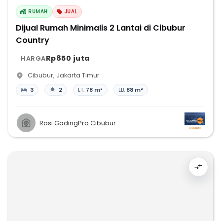
RUMAH
JUAL
Dijual Rumah Minimalis 2 Lantai di Cibubur
Country
Rp850 juta
HARGA
Cibubur
,
Jakarta Timur
3
2
LT:
78 m²
LB:
88 m²
Rosi GadingPro Cibubur