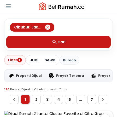
Cibubur
,
Jakarta Timur
Cari
Jual
Sewa
Filter
1
Rumah
Properti Dijual
Proyek Terbaru
Proyek RT
190
Rumah Dijual di Cibubur, Jakarta Timur
1
2
3
4
5
…
7