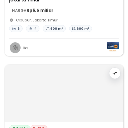
Rp6,5 miliar
HARGA
Cibubur
,
Jakarta Timur
6
4
LT:
600 m²
LB:
600 m²
Lia