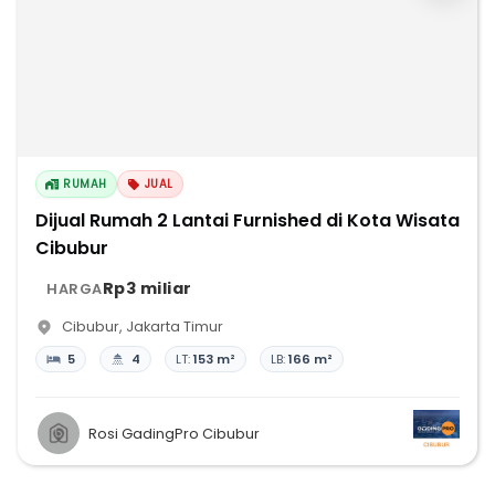
RUMAH
JUAL
Dijual Rumah 2 Lantai Furnished di Kota Wisata
Cibubur
Rp3 miliar
HARGA
Cibubur
,
Jakarta Timur
5
4
LT:
153 m²
LB:
166 m²
Rosi GadingPro Cibubur