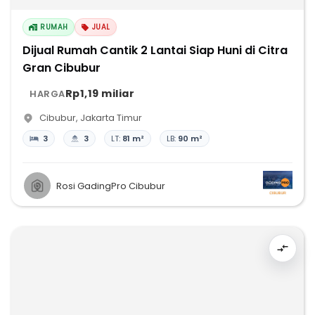
RUMAH
JUAL
Dijual Rumah Cantik 2 Lantai Siap Huni di Citra
Gran Cibubur
Rp1,19 miliar
HARGA
Cibubur
,
Jakarta Timur
3
3
LT:
81 m²
LB:
90 m²
Rosi GadingPro Cibubur