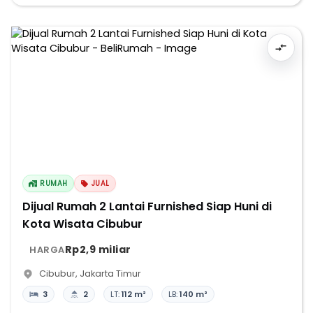
RUMAH
JUAL
Dijual Rumah 2 Lantai Furnished Siap Huni di
Kota Wisata Cibubur
Rp2,9 miliar
HARGA
Cibubur
,
Jakarta Timur
3
2
LT:
112 m²
LB:
140 m²