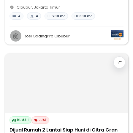
Cibubur
,
Jakarta Timur
4
4
LT:
200 m²
LB:
300 m²
Rosi GadingPro Cibubur
RUMAH
JUAL
Dijual Rumah 2 Lantai Siap Huni di Citra Gran