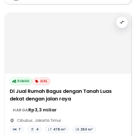
RUMAH
JUAL
Di Jual Rumah Bagus dengan Tanah Luas
dekat dengan jalan raya
Rp3,3 miliar
HARGA
Cibubur
,
Jakarta Timur
7
4
LT:
478 m²
LB:
253 m²