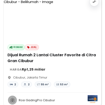
RUMAH
JUAL
Dijual Rumah 2 Lantai Cluster Favorite di Citra
Gran Cibubur
Rp1,25 miliar
HARGA
Cibubur
,
Jakarta Timur
2
2
LT:
55 m²
LB:
53 m²
Rosi GadingPro Cibubur