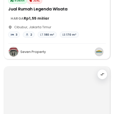
RUMAH
JUAL
Jual Rumah Legenda Wisata
Rp1,55 miliar
HARGA
Cibubur
,
Jakarta Timur
3
2
LT:
180 m²
LB:
170 m²
Seven Property