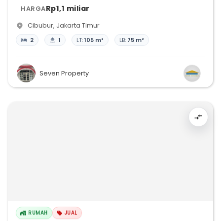
Rp1,1 miliar
HARGA
Cibubur
,
Jakarta Timur
2
1
LT:
105 m²
LB:
75 m²
Seven Property
RUMAH
JUAL