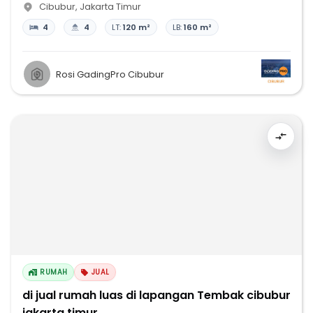
Cibubur
,
Jakarta Timur
4
4
LT:
120 m²
LB:
160 m²
Rosi GadingPro Cibubur
RUMAH
JUAL
di jual rumah luas di lapangan Tembak cibubur
jakarta timur