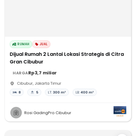
RUMAH
JUAL
Dijual Rumah 2 Lantai Lokasi Strategis di Citra
Gran Cibubur
Rp3,7 miliar
HARGA
Cibubur
,
Jakarta Timur
8
5
LT:
300 m²
LB:
400 m²
Rosi GadingPro Cibubur