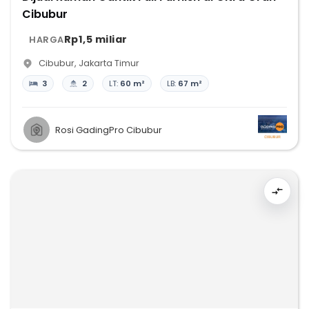
Cibubur
Rp1,5 miliar
HARGA
Cibubur
,
Jakarta Timur
3
2
LT:
60 m²
LB:
67 m²
Rosi GadingPro Cibubur