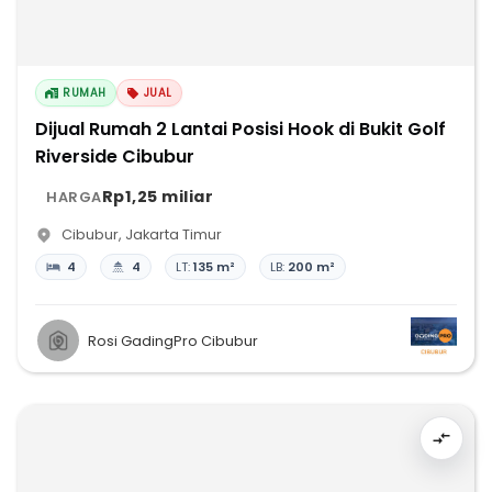
RUMAH
JUAL
Dijual Rumah 2 Lantai Posisi Hook di Bukit Golf
Riverside Cibubur
Rp1,25 miliar
HARGA
Cibubur
,
Jakarta Timur
4
4
LT:
135 m²
LB:
200 m²
Rosi GadingPro Cibubur