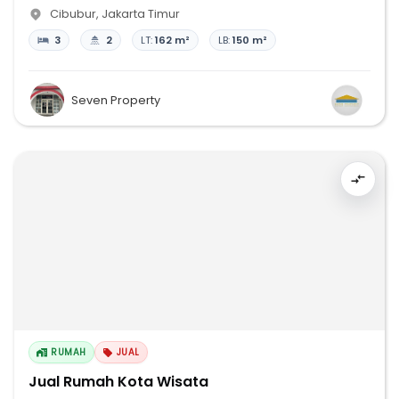
Cibubur
,
Jakarta Timur
3
2
LT:
162 m²
LB:
150 m²
Seven Property
RUMAH
JUAL
Jual Rumah Kota Wisata