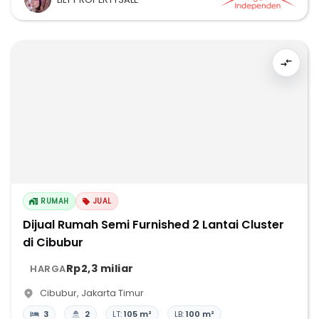
RUMAH
JUAL
Dijual Rumah Semi Furnished 2 Lantai Cluster
di Cibubur
Rp2,3 miliar
HARGA
Cibubur
,
Jakarta Timur
3
2
LT:
105 m²
LB:
100 m²