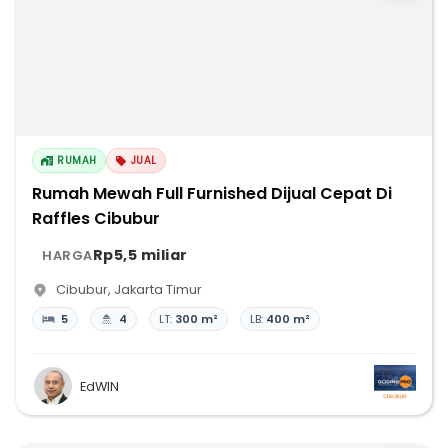
RUMAH
JUAL
Rumah Mewah Full Furnished Dijual Cepat Di
Raffles Cibubur
Rp5,5 miliar
HARGA
Cibubur
,
Jakarta Timur
5
4
LT:
300 m²
LB:
400 m²
EdWIN