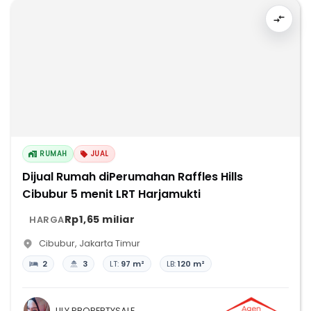
RUMAH
JUAL
Dijual Rumah diPerumahan Raffles Hills
Cibubur 5 menit LRT Harjamukti
Rp1,65 miliar
HARGA
Cibubur
,
Jakarta Timur
2
3
LT:
97 m²
LB:
120 m²
LILY PROPERTYSALE