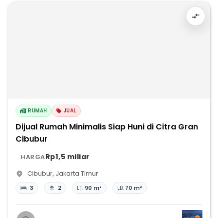
RUMAH
JUAL
Dijual Rumah Minimalis Siap Huni di Citra Gran
Cibubur
Rp1,5 miliar
HARGA
Cibubur
,
Jakarta Timur
3
2
LT:
90 m²
LB:
70 m²