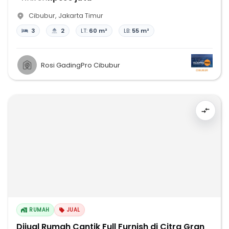
Cibubur
,
Jakarta Timur
3
2
LT:
60 m²
LB:
55 m²
Rosi GadingPro Cibubur
RUMAH
JUAL
Dijual Rumah Cantik Full Furnish di Citra Gran