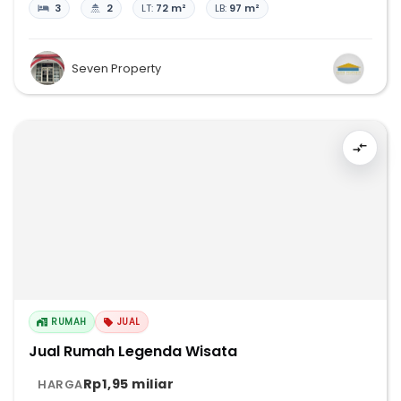
3
2
LT:
72 m²
LB:
97 m²
Seven Property
RUMAH
JUAL
Jual Rumah Legenda Wisata
Rp1,95 miliar
HARGA