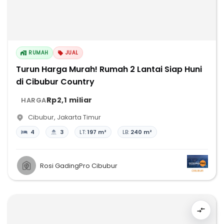
RUMAH
JUAL
Turun Harga Murah! Rumah 2 Lantai Siap Huni
di Cibubur Country
Rp2,1 miliar
HARGA
Cibubur
,
Jakarta Timur
4
3
LT:
197 m²
LB:
240 m²
Rosi GadingPro Cibubur