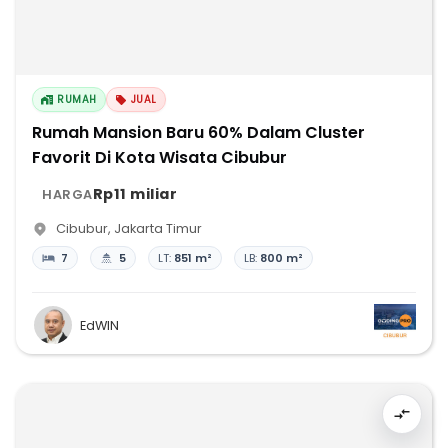
RUMAH
JUAL
Rumah Mansion Baru 60% Dalam Cluster
Favorit Di Kota Wisata Cibubur
Rp11 miliar
HARGA
Cibubur
,
Jakarta Timur
7
5
LT:
851 m²
LB:
800 m²
EdWIN