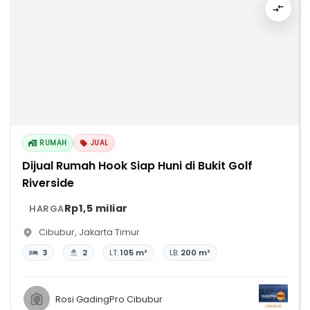
RUMAH
JUAL
Dijual Rumah Hook Siap Huni di Bukit Golf
Riverside
Rp1,5 miliar
HARGA
Cibubur
,
Jakarta Timur
3
2
LT:
105 m²
LB:
200 m²
Rosi GadingPro Cibubur