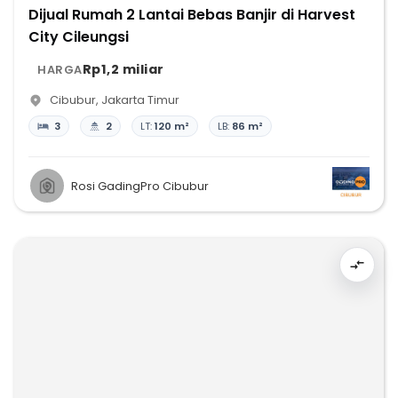
Dijual Rumah 2 Lantai Bebas Banjir di Harvest
City Cileungsi
Rp1,2 miliar
HARGA
Cibubur
,
Jakarta Timur
3
2
LT:
120 m²
LB:
86 m²
Rosi GadingPro Cibubur