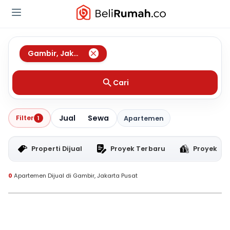
Gambir
,
Jakarta Pusat
Cari
Jual
Sewa
Filter
1
Apartemen
Properti Dijual
Proyek Terbaru
Proyek RT
0
Apartemen Dijual di Gambir, Jakarta Pusat