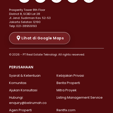
Properti Dijual di Kemayoran >
Prosperity Tower 8th Floor
Properti Dijual di Menteng >
District 8, SCBD Lot 28
Properti Dijual di Senen >
JI. Jend. Sudirman Kav. 52-53
Jakarta Selatan 12190
Properti Dijual di Tanah Abang >
Telp: 021-38959193
Properti Dijual di Cikini >
Properti Dijual di Kramat >
Lihat di Google Maps
Properti Dijual di Pasar Baru >
Properti Dijual di Bendungan Hilir >
© 2026 - PT Real Estate Teknologi. All rights reserved.
Properti Dijual di Jakarta Selatan >
Properti Dijual di Cilandak >
PERUSAHAAN
Properti Dijual di Lebak Bulus >
Syarat & Ketentuan
Kebijakan Privasi
Properti Dijual di Gandaria Selatan >
Properti Dijual di Pondok Labu >
Komunitas
Berita Properti
Properti Dijual di Cipete Selatan >
Ajukan Konsultasi
Mitra Proyek
Properti Dijual di Jagakarsa >
Hubungi:
Listing Management Service
Properti Dijual di Lenteng Agung >
enquiry@belirumah.co
Properti Dijual di Senayan >
Agen Properti
Rentfix.com
Properti Dijual di Pondok Pinang >