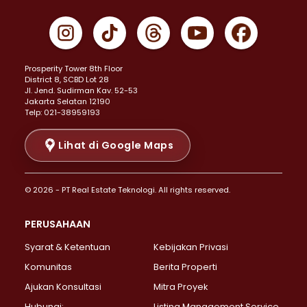
Properti Dijual di Cempaka Putih >
Properti Dijual di Gambir >
Properti Dijual di Johar Baru >
Properti Dijual di Kemayoran >
Prosperity Tower 8th Floor
Properti Dijual di Menteng >
District 8, SCBD Lot 28
Properti Dijual di Senen >
JI. Jend. Sudirman Kav. 52-53
Jakarta Selatan 12190
Properti Dijual di Tanah Abang >
Telp: 021-38959193
Properti Dijual di Cikini >
Properti Dijual di Kramat >
Lihat di Google Maps
Properti Dijual di Pasar Baru >
Properti Dijual di Bendungan Hilir >
© 2026 - PT Real Estate Teknologi. All rights reserved.
Properti Dijual di Jakarta Selatan >
Properti Dijual di Cilandak >
PERUSAHAAN
Properti Dijual di Lebak Bulus >
Syarat & Ketentuan
Kebijakan Privasi
Properti Dijual di Gandaria Selatan >
Properti Dijual di Pondok Labu >
Komunitas
Berita Properti
Properti Dijual di Cipete Selatan >
Ajukan Konsultasi
Mitra Proyek
Properti Dijual di Jagakarsa >
Hubungi:
Listing Management Service