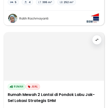
5
4
LT:
395 m²
LB:
252 m²
Ratih Rachmayanti
RUMAH
JUAL
Rumah Mewah 2 Lantai di Pondok Labu Jak-
Sel Lokasi Strategis SHM