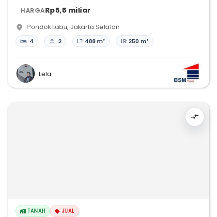
Rp5,5 miliar
HARGA
Pondok Labu
,
Jakarta Selatan
4
2
LT:
488 m²
LB:
250 m²
Lela
TANAH
JUAL