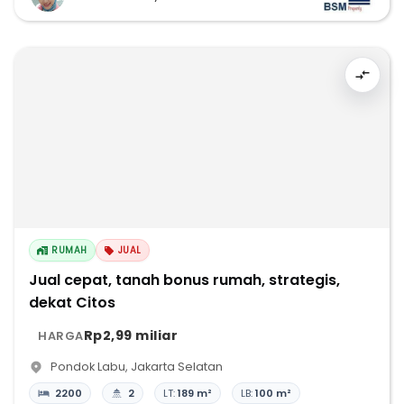
RUMAH
JUAL
Jual cepat, tanah bonus rumah, strategis,
dekat Citos
Rp2,99 miliar
HARGA
Pondok Labu
,
Jakarta Selatan
2200
2
LT:
189 m²
LB:
100 m²