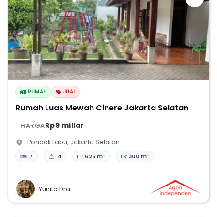
RUMAH
JUAL
Rumah Luas Mewah Cinere Jakarta Selatan
Rp9 miliar
HARGA
Pondok Labu
,
Jakarta Selatan
7
4
LT:
625 m²
LB:
300 m²
Yunita Dra