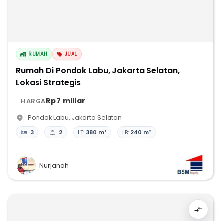
RUMAH
JUAL
Rumah Di Pondok Labu, Jakarta Selatan,
Lokasi Strategis
Rp7 miliar
HARGA
Pondok Labu
,
Jakarta Selatan
3
2
LT:
380 m²
LB:
240 m²
Nurjanah