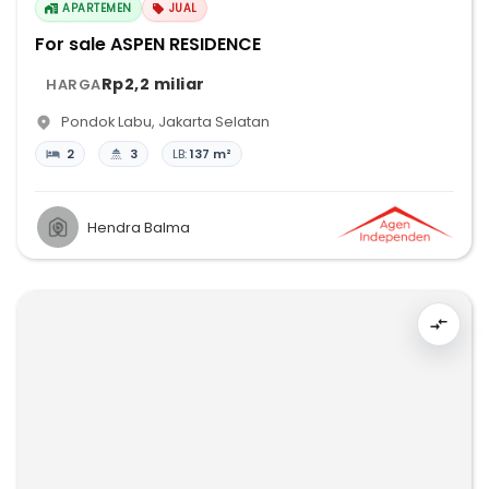
APARTEMEN
JUAL
For sale ASPEN RESIDENCE
Rp2,2 miliar
HARGA
Pondok Labu
,
Jakarta Selatan
2
3
LB:
137 m²
Hendra Balma