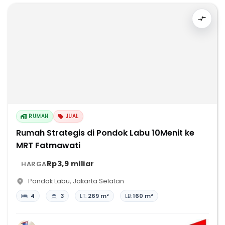
RUMAH
JUAL
Rumah Strategis di Pondok Labu 10Menit ke
MRT Fatmawati
Rp3,9 miliar
HARGA
Pondok Labu
,
Jakarta Selatan
4
3
LT:
269 m²
LB:
160 m²