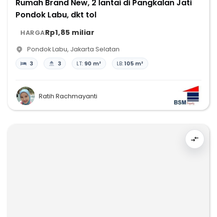
Rumah Brand New, 2 lantai di Pangkalan Jati
Pondok Labu, dkt tol
Rp1,85 miliar
HARGA
Pondok Labu
,
Jakarta Selatan
3
3
LT:
90 m²
LB:
105 m²
Ratih Rachmayanti