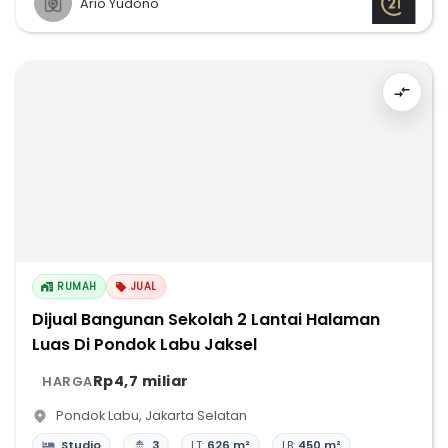
Ario Yudono
RUMAH
JUAL
Dijual Bangunan Sekolah 2 Lantai Halaman
Luas Di Pondok Labu Jaksel
Rp4,7 miliar
HARGA
Pondok Labu
,
Jakarta Selatan
Studio
3
LT:
626 m²
LB:
450 m²