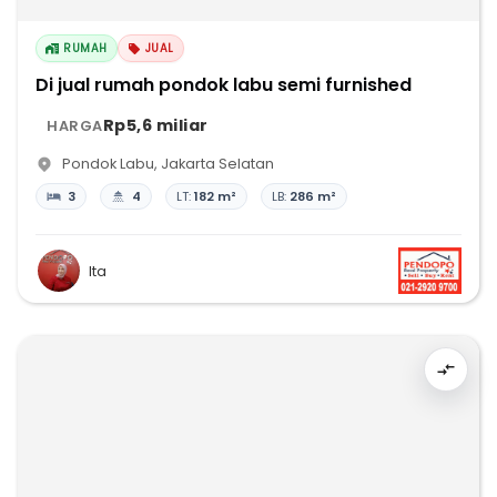
RUMAH
JUAL
Di jual rumah pondok labu semi furnished
Rp5,6 miliar
HARGA
Pondok Labu
,
Jakarta Selatan
3
4
LT:
182 m²
LB:
286 m²
Ita