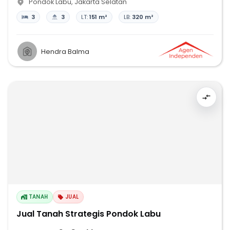
Pondok Labu
,
Jakarta Selatan
3
3
LT:
151 m²
LB:
320 m²
Hendra Balma
TANAH
JUAL
Jual Tanah Strategis Pondok Labu