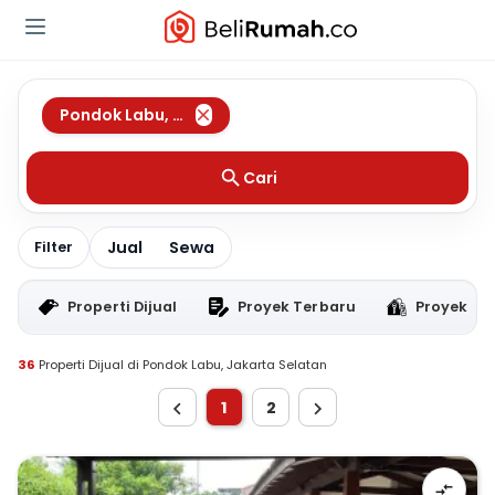
Pondok Labu
,
Jakarta Selatan
Cari
Jual
Sewa
Filter
Properti Dijual
Proyek Terbaru
Proyek RT
36
Properti Dijual di Pondok Labu, Jakarta Selatan
1
2