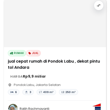
RUMAH
JUAL
jual cepat rumah di Pondok Labu , dekat pintu
tol Andara
Rp9,9 miliar
HARGA
Pondok Labu
,
Jakarta Selatan
6
3
LT:
409 m²
LB:
250 m²
Ratih Rachmayanti