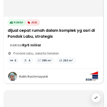
RUMAH
JUAL
dijual cepat rumah dalam komplek yg asri di
Pondok Labu, strategis
Rp5 miliar
HARGA
Pondok Labu
,
Jakarta Selatan
5
4
LT:
395 m²
LB:
252 m²
Ratih Rachmayanti