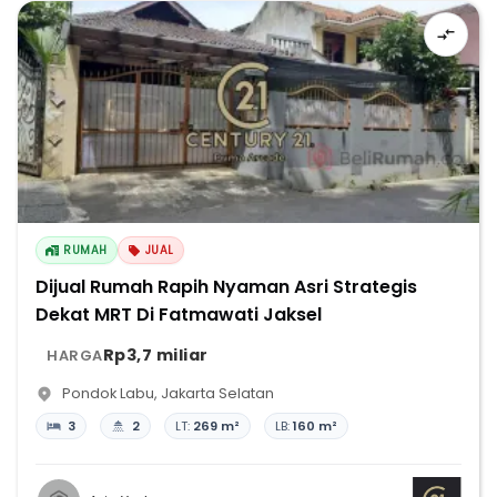
RUMAH
JUAL
Dijual Rumah Rapih Nyaman Asri Strategis
Dekat MRT Di Fatmawati Jaksel
Rp3,7 miliar
HARGA
Pondok Labu
,
Jakarta Selatan
3
2
LT:
269 m²
LB:
160 m²