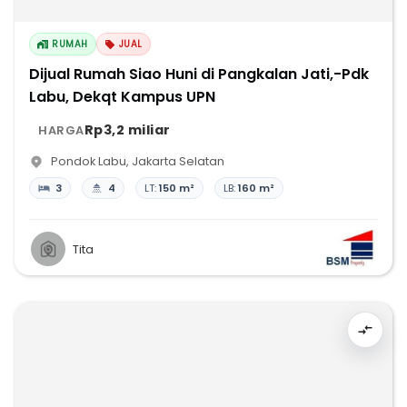
RUMAH
JUAL
Dijual Rumah Siao Huni di Pangkalan Jati,-Pdk
Labu, Dekqt Kampus UPN
Rp3,2 miliar
HARGA
Pondok Labu
,
Jakarta Selatan
3
4
LT:
150 m²
LB:
160 m²
Tita