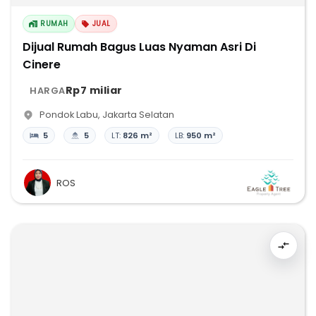
RUMAH
JUAL
Dijual Rumah Bagus Luas Nyaman Asri Di
Cinere
Rp7 miliar
HARGA
Pondok Labu
,
Jakarta Selatan
5
5
LT:
826 m²
LB:
950 m²
ROS