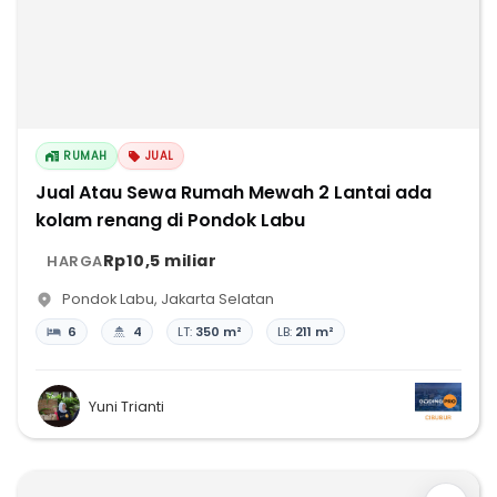
RUMAH
JUAL
Jual Atau Sewa Rumah Mewah 2 Lantai ada
kolam renang di Pondok Labu
Rp10,5 miliar
HARGA
Pondok Labu
,
Jakarta Selatan
6
4
LT:
350 m²
LB:
211 m²
Yuni Trianti