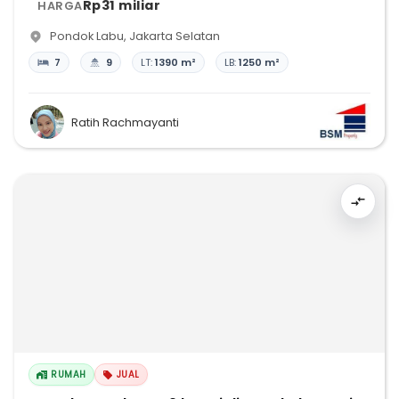
Rp31 miliar
HARGA
Pondok Labu
,
Jakarta Selatan
7
9
LT:
1390 m²
LB:
1250 m²
Ratih Rachmayanti
RUMAH
JUAL