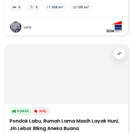
3
3
LT:
108 m²
LB:
130 m²
Lela
RUMAH
JUAL
Pondok Labu, Rumah Lama Masih Layak Huni,
Jln Lebar Blkng Aneka Buana