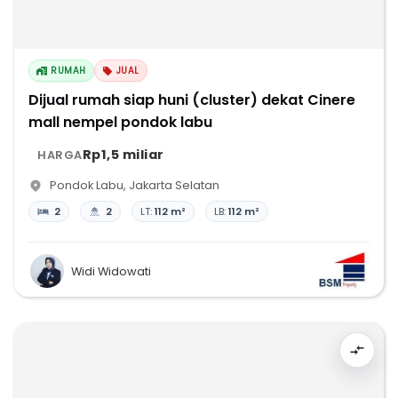
RUMAH
JUAL
Dijual rumah siap huni (cluster) dekat Cinere
mall nempel pondok labu
Rp1,5 miliar
HARGA
Pondok Labu
,
Jakarta Selatan
2
2
LT:
112 m²
LB:
112 m²
Widi Widowati