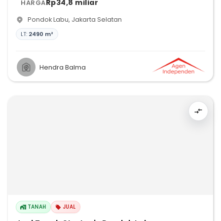
Rp34,8 miliar
HARGA
Pondok Labu
,
Jakarta Selatan
LT:
2490 m²
Hendra Balma
TANAH
JUAL