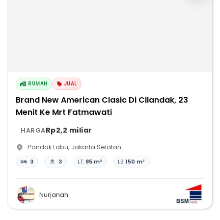
RUMAH
JUAL
Brand New American Clasic Di Cilandak, 23
Menit Ke Mrt Fatmawati
Rp2,2 miliar
HARGA
Pondok Labu
,
Jakarta Selatan
3
3
LT:
85 m²
LB:
150 m²
Nurjanah