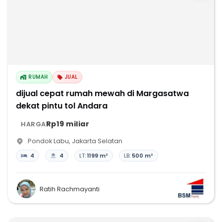
RUMAH
JUAL
dijual cepat rumah mewah di Margasatwa
dekat pintu tol Andara
Rp19 miliar
HARGA
Pondok Labu
,
Jakarta Selatan
4
4
LT:
1199 m²
LB:
500 m²
Ratih Rachmayanti