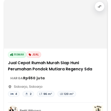
RUMAH
JUAL
Jual Cepat Rumah Murah Siap Huni
Perumahan Pondok Mutiara Regency Sda
Rp650 juta
HARGA
Sidoarjo
,
Sidoarjo
4
2
LT:
96 m²
LB:
120 m²
Bekti Wibowo