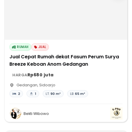
RUMAH
JUAL
Jual Cepat Rumah dekat Fasum Perum Surya
Breeze Keboan Anom Gedangan
Rp680 juta
HARGA
Gedangan
,
Sidoarjo
2
1
LT:
90 m²
LB:
65 m²
Bekti Wibowo