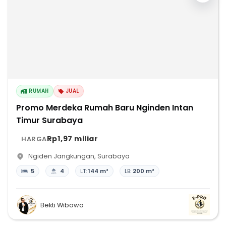
RUMAH
JUAL
Promo Merdeka Rumah Baru Nginden Intan
Timur Surabaya
Rp1,97 miliar
HARGA
Ngiden Jangkungan
,
Surabaya
5
4
LT:
144 m²
LB:
200 m²
Bekti Wibowo