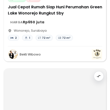
Jual Cepat Rumah Siap Huni Perumahan Green
Lake Wonorejo Rungkut Sby
Rp650 juta
HARGA
Wonorejo
,
Surabaya
2
1
LT:
72 m²
LB:
72 m²
Bekti Wibowo