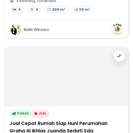
Ketintang
,
Surabaya
4
4
LT:
206 m²
LB:
110 m²
Bekti Wibowo
RUMAH
JUAL
Jual Cepat Rumah Siap Huni Perumahan
Graha Al Ikhlas Juanda Sedati Sda