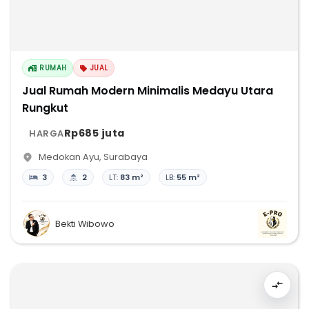
RUMAH
JUAL
Jual Rumah Modern Minimalis Medayu Utara
Rungkut
Rp685 juta
HARGA
Medokan Ayu
,
Surabaya
3
2
LT:
83 m²
LB:
55 m²
Bekti Wibowo