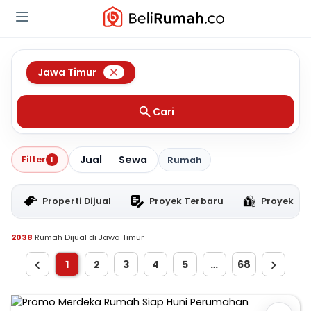
Jawa Timur
Cari
Jual
Sewa
Filter
1
Rumah
Properti Dijual
Proyek Terbaru
Proyek RT
2038
Rumah Dijual di Jawa Timur
1
2
3
4
5
…
68