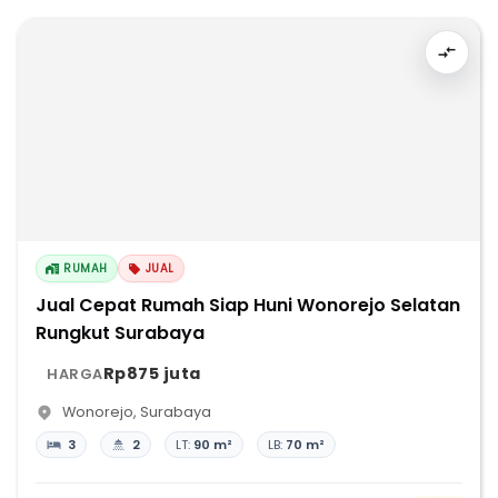
RUMAH
JUAL
Jual Cepat Rumah Siap Huni Wonorejo Selatan
Rungkut Surabaya
Rp875 juta
HARGA
Wonorejo
,
Surabaya
3
2
LT:
90 m²
LB:
70 m²