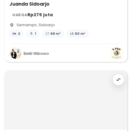
Juanda Sidoarjo
Rp275 juta
HARGA
Semampir
,
Sidoarjo
2
1
LT:
68 m²
LB:
60 m²
Bekti Wibowo