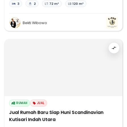
3
2
LT:
72 m²
LB:
120 m²
Bekti Wibowo
RUMAH
JUAL
Jual Rumah Baru Siap Huni Scandinavian
Kutisari Indah Utara