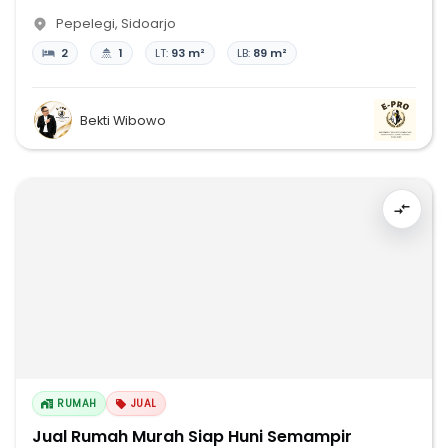
Pepelegi
,
Sidoarjo
2
1
LT:
93 m²
LB:
89 m²
Bekti Wibowo
RUMAH
JUAL
Jual Rumah Murah Siap Huni Semampir