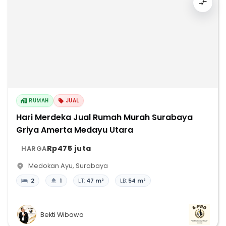
RUMAH
JUAL
Hari Merdeka Jual Rumah Murah Surabaya
Griya Amerta Medayu Utara
Rp475 juta
HARGA
Medokan Ayu
,
Surabaya
2
1
LT:
47 m²
LB:
54 m²
Bekti Wibowo