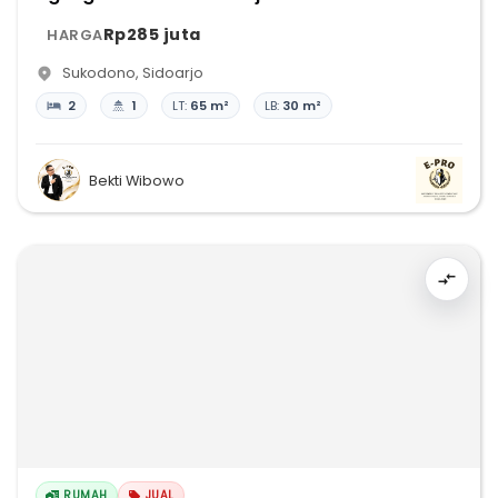
Rp285 juta
HARGA
Sukodono
,
Sidoarjo
2
1
LT:
65 m²
LB:
30 m²
Bekti Wibowo
RUMAH
JUAL