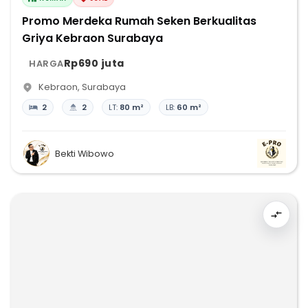
Promo Merdeka Rumah Seken Berkualitas
Griya Kebraon Surabaya
Rp690 juta
HARGA
Kebraon
,
Surabaya
2
2
LT:
80 m²
LB:
60 m²
Bekti Wibowo