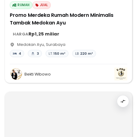
RUMAH
JUAL
Promo Merdeka Rumah Modern Minimalis
Tambak Medokan Ayu
Rp1,25 miliar
HARGA
Medokan Ayu
,
Surabaya
4
3
LT:
150 m²
LB:
220 m²
Bekti Wibowo