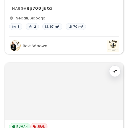
Rp700 juta
HARGA
Sedati
,
Sidoarjo
3
2
LT:
97 m²
LB:
70 m²
Bekti Wibowo
RUMAH
JUAL