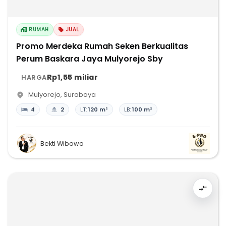
RUMAH
JUAL
Promo Merdeka Rumah Seken Berkualitas
Perum Baskara Jaya Mulyorejo Sby
Rp1,55 miliar
HARGA
Mulyorejo
,
Surabaya
4
2
LT:
120 m²
LB:
100 m²
Bekti Wibowo