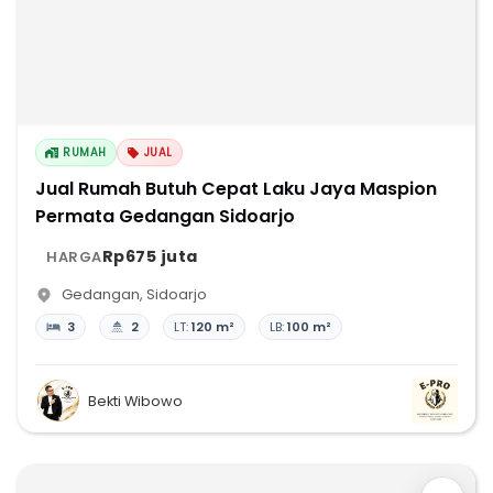
RUMAH
JUAL
Jual Rumah Butuh Cepat Laku Jaya Maspion
Permata Gedangan Sidoarjo
Rp675 juta
HARGA
Gedangan
,
Sidoarjo
3
2
LT:
120 m²
LB:
100 m²
Bekti Wibowo