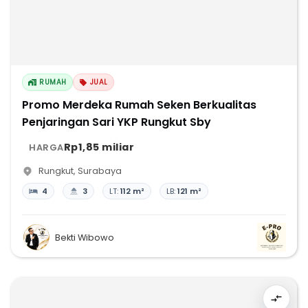
RUMAH
JUAL
Promo Merdeka Rumah Seken Berkualitas
Penjaringan Sari YKP Rungkut Sby
Rp1,85 miliar
HARGA
Rungkut
,
Surabaya
4
3
LT:
112 m²
LB:
121 m²
Bekti Wibowo