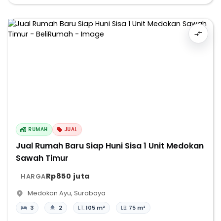
RUMAH
JUAL
Jual Rumah Baru Siap Huni Sisa 1 Unit Medokan
Sawah Timur
Rp850 juta
HARGA
Medokan Ayu
,
Surabaya
3
2
LT:
105 m²
LB:
75 m²