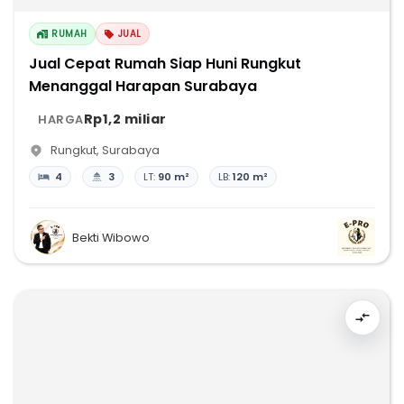
RUMAH
JUAL
Jual Cepat Rumah Siap Huni Rungkut
Menanggal Harapan Surabaya
Rp1,2 miliar
HARGA
Rungkut
,
Surabaya
4
3
LT:
90 m²
LB:
120 m²
Bekti Wibowo