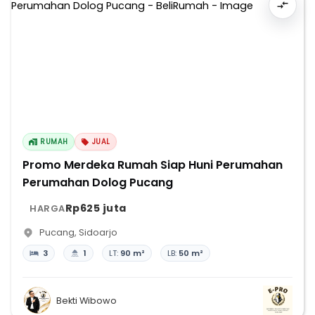
RUMAH
JUAL
Promo Merdeka Rumah Siap Huni Perumahan
Perumahan Dolog Pucang
Rp625 juta
HARGA
Pucang
,
Sidoarjo
3
1
LT:
90 m²
LB:
50 m²
Bekti Wibowo