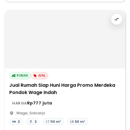
RUMAH
JUAL
Jual Rumah Siap Huni Harga Promo Merdeka
Pondok Wage Indah
Rp777 juta
HARGA
Wage
,
Sidoarjo
2
2
LT:
110 m²
LB:
50 m²