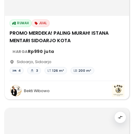
RUMAH
JUAL
PROMO MERDEKA! PALING MURAH! ISTANA
MENTARI SIDOARJO KOTA
Rp990 juta
HARGA
Sidoarjo
,
Sidoarjo
4
3
LT:
126 m²
LB:
200 m²
Bekti Wibowo