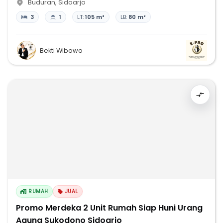
Buduran
,
Sidoarjo
3
1
LT:
105 m²
LB:
80 m²
Bekti Wibowo
RUMAH
JUAL
Promo Merdeka 2 Unit Rumah Siap Huni Urang
Agung Sukodono Sidoarjo