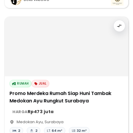
RUMAH
JUAL
Promo Merdeka Rumah Siap Huni Tambak
Medokan Ayu Rungkut Surabaya
Rp473 juta
HARGA
Medokan Ayu
,
Surabaya
2
2
LT:
64 m²
LB:
32 m²