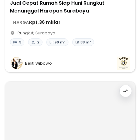
Jual Cepat Rumah Siap Huni Rungkut
Menanggal Harapan Surabaya
Rp1,36 miliar
HARGA
Rungkut
,
Surabaya
3
2
LT:
90 m²
LB:
88 m²
Bekti Wibowo