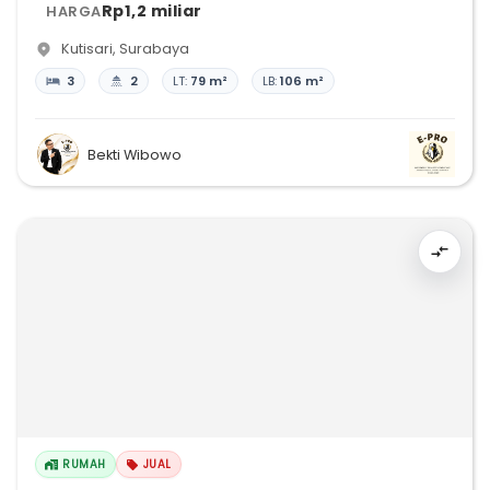
Rp1,2 miliar
HARGA
Kutisari
,
Surabaya
3
2
LT:
79 m²
LB:
106 m²
Bekti Wibowo
RUMAH
JUAL