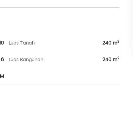
2
10
Luas Tanah
240
m
2
6
Luas Bangunan
240
m
HM