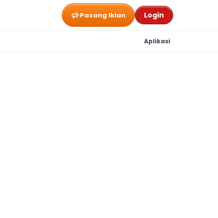
Login
Pasang Iklan
Aplikasi