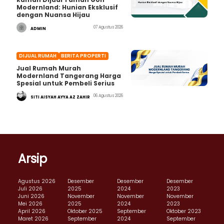
Modernland: Hunian Eksklusif
dengan Nuansa Hijau
07 Agustus 2026
ADMIN
DIJUAL RUMAH
BERITA PROPERTI
Jual Rumah Murah
Modernland Tangerang Harga
Spesial untuk Pembeli Serius
06 Agustus 2026
SITI AISYAH AYYA AZ ZAHIR
Arsip
Agustus 2026
Desember
Desember
Desember
Juli 2026
2025
2024
2023
Juni 2026
November
November
November
Mei 2026
2025
2024
2023
April 2026
Oktober 2025
September
Oktober 2023
Maret 2026
September
2024
September