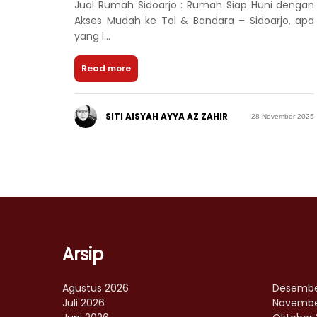
Jual Rumah Sidoarjo : Rumah Siap Huni dengan
Akses Mudah ke Tol & Bandara – Sidoarjo, apa
yang l...
Read more
SITI AISYAH AYYA AZ ZAHIR
28 November 2025
Arsip
Agustus 2026
Desembe
Juli 2026
Novembe