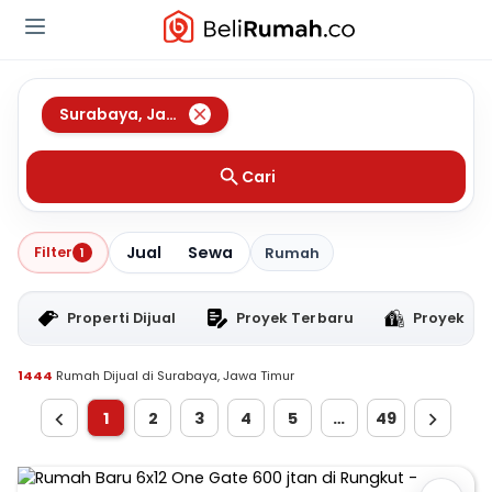
Surabaya
,
Jawa Timur
Cari
Jual
Sewa
Filter
1
Rumah
Properti Dijual
Proyek Terbaru
Proyek RT
1444
Rumah Dijual di Surabaya, Jawa Timur
1
2
3
4
5
…
49