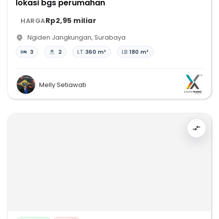
lokasi bgs perumahan
Rp2,95 miliar
HARGA
Ngiden Jangkungan
,
Surabaya
3
2
LT:
360 m²
LB:
180 m²
Melly Setiawati