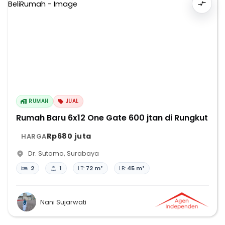
RUMAH
JUAL
Rumah Baru 6x12 One Gate 600 jtan di Rungkut
Rp680 juta
HARGA
Dr. Sutomo
,
Surabaya
2
1
LT:
72 m²
LB:
45 m²
Nani Sujarwati