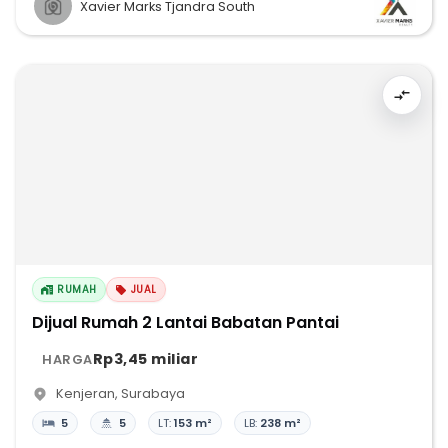
Xavier Marks Tjandra South
RUMAH
JUAL
Dijual Rumah 2 Lantai Babatan Pantai
Rp3,45 miliar
HARGA
Kenjeran
,
Surabaya
5
5
LT:
153 m²
LB:
238 m²