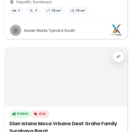
Keputih
,
Surabaya
7
7
LT:
75 m²
LB:
75 m²
Xavier Marks Tjandra South
RUMAH
JUAL
Dian Istana Moca Vrbana Deat Graha Family
Surabaya Barat