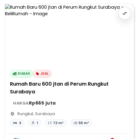
RUMAH
JUAL
Rumah Baru 600 jtan di Perum Rungkut
Surabaya
Rp665 juta
HARGA
Rungkut
,
Surabaya
3
1
LT:
72 m²
LB:
55 m²