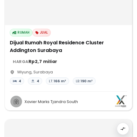
RUMAH
JUAL
Dijual Rumah Royal Residence Cluster
Addington Surabaya
Rp2,7 miliar
HARGA
Wiyung
,
Surabaya
4
4
LT:
166 m²
LB:
190 m²
Xavier Marks Tjandra South