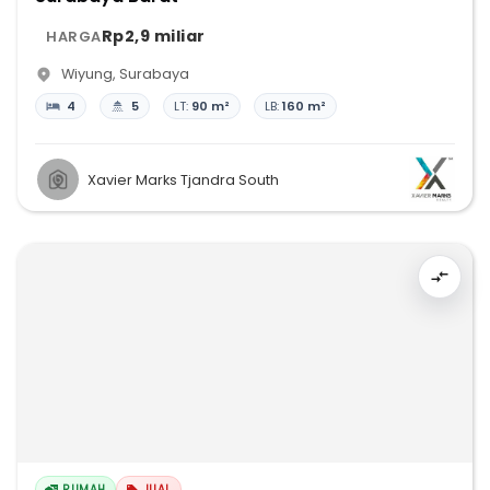
Rp2,9 miliar
HARGA
Wiyung
,
Surabaya
4
5
LT:
90 m²
LB:
160 m²
Xavier Marks Tjandra South
RUMAH
JUAL