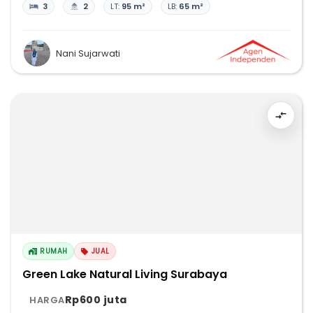
3
2
LT:
95 m²
LB:
65 m²
Nani Sujarwati
RUMAH
JUAL
Green Lake Natural Living Surabaya
Rp600 juta
HARGA