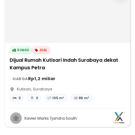
RUMAH
JUAL
Dijual Rumah Kutisari Indah Surabaya dekat
Kampus Petra
Rp1,2 miliar
HARGA
Kutisari
,
Surabaya
3
2
LT:
105 m²
LB:
86 m²
Xavier Marks Tjandra South