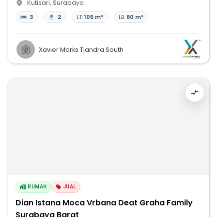
Kutisari
,
Surabaya
3
2
LT:
105 m²
LB:
80 m²
Xavier Marks Tjandra South
RUMAH
JUAL
Dian Istana Moca Vrbana Deat Graha Family
Surabaya Barat