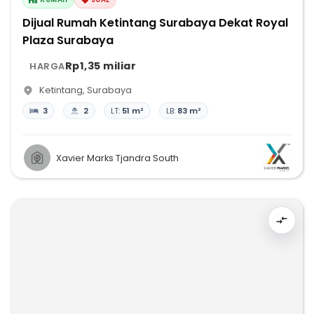
Dijual Rumah Ketintang Surabaya Dekat Royal
Plaza Surabaya
Rp1,35 miliar
HARGA
Ketintang
,
Surabaya
3
2
LT:
51 m²
LB:
83 m²
Xavier Marks Tjandra South