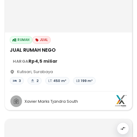
RUMAH
JUAL
JUAL RUMAH NEGO
Rp4,5 miliar
HARGA
Kutisari
,
Surabaya
3
2
LT:
450 m²
LB:
199 m²
Xavier Marks Tjandra South