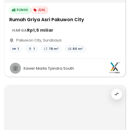
RUMAH
JUAL
Rumah Griya Asri Pakuwon City
Rp1,5 miliar
HARGA
Pakuwon City
,
Surabaya
1
1
LT:
78 m²
LB:
60 m²
Xavier Marks Tjandra South