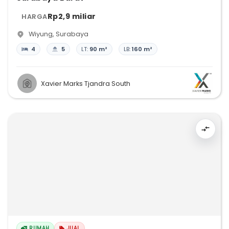
Rp2,9 miliar
HARGA
Wiyung
,
Surabaya
4
5
LT:
90 m²
LB:
160 m²
Xavier Marks Tjandra South
RUMAH
JUAL