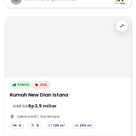
RUMAH
JUAL
Rumah New Dian Istana
Rp3,9 miliar
HARGA
Lakarsantri
,
Surabaya
4
6
LT:
129 m²
LB:
205 m²