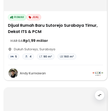
RUMAH
JUAL
Dijual Rumah Baru Sutorejo Surabaya Timur,
Dekat ITS & PCM
Rp1,99 miliar
HARGA
Dukuh Sutorejo
,
Surabaya
5
4
LT:
90 m²
LB:
160 m²
Andy Kurniawan