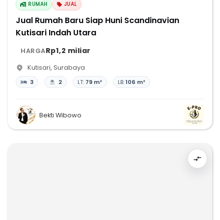
RUMAH
JUAL
Jual Rumah Baru Siap Huni Scandinavian
Kutisari Indah Utara
Rp1,2 miliar
HARGA
Kutisari
,
Surabaya
3
2
LT:
79 m²
LB:
106 m²
Bekti Wibowo