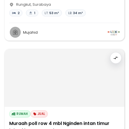
Rungkut
,
Surabaya
2
1
LT:
53 m²
LB:
34 m²
Mujahid
RUMAH
JUAL
Muraah poll row 4 mbl Nginden intan timur