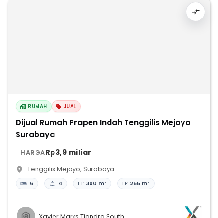
RUMAH
JUAL
Dijual Rumah Prapen Indah Tenggilis Mejoyo
Surabaya
Rp3,9 miliar
HARGA
Tenggilis Mejoyo
,
Surabaya
6
4
LT:
300 m²
LB:
255 m²
Xavier Marks Tjandra South