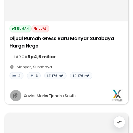
RUMAH
JUAL
Dijual Rumah Gress Baru Manyar Surabaya
Harga Nego
Rp4,6 miliar
HARGA
Manyar
,
Surabaya
4
3
LT:
176 m²
LB:
176 m²
Xavier Marks Tjandra South