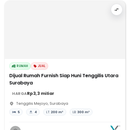
RUMAH
JUAL
Dijual Rumah Furnish Siap Huni Tenggilis Utara
Surabaya
Rp3,3 miliar
HARGA
Tenggilis Mejoyo
,
Surabaya
5
4
LT:
200 m²
LB:
300 m²