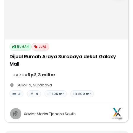
RUMAH
JUAL
Dijual Rumah Araya Surabaya dekat Galaxy
Mall
Rp2,3 miliar
HARGA
Sukolilo
,
Surabaya
4
4
LT:
105 m²
LB:
200 m²
Xavier Marks Tjandra South