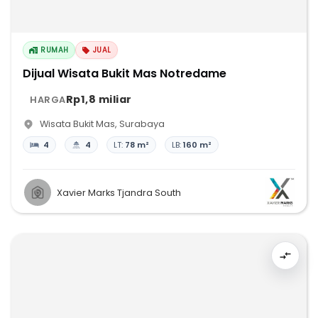
RUMAH
JUAL
Dijual Wisata Bukit Mas Notredame
Rp1,8 miliar
HARGA
Wisata Bukit Mas
,
Surabaya
4
4
LT:
78 m²
LB:
160 m²
Xavier Marks Tjandra South