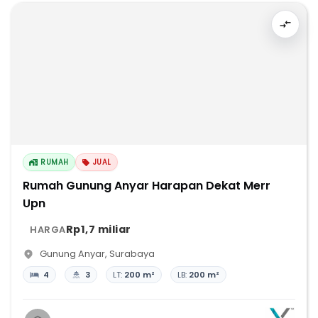
RUMAH
JUAL
Rumah Gunung Anyar Harapan Dekat Merr
Upn
Rp1,7 miliar
HARGA
Gunung Anyar
,
Surabaya
4
3
LT:
200 m²
LB:
200 m²