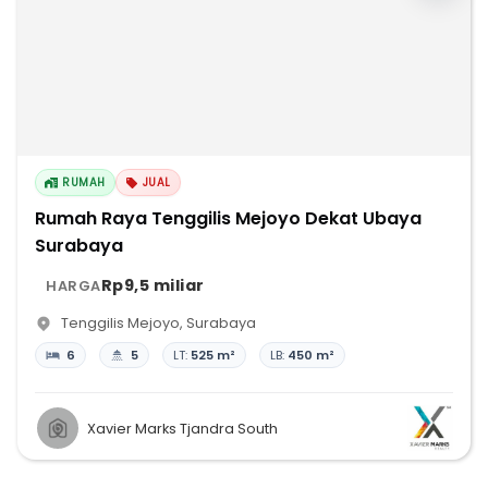
RUMAH
JUAL
Rumah Raya Tenggilis Mejoyo Dekat Ubaya
Surabaya
Rp9,5 miliar
HARGA
Tenggilis Mejoyo
,
Surabaya
6
5
LT:
525 m²
LB:
450 m²
Xavier Marks Tjandra South