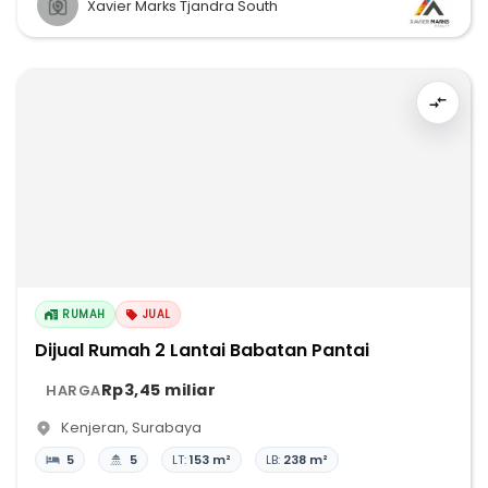
Xavier Marks Tjandra South
RUMAH
JUAL
Dijual Rumah 2 Lantai Babatan Pantai
Rp3,45 miliar
HARGA
Kenjeran
,
Surabaya
5
5
LT:
153 m²
LB:
238 m²