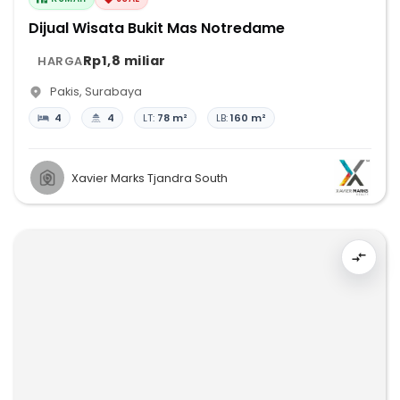
Dijual Wisata Bukit Mas Notredame
Rp1,8 miliar
HARGA
Pakis
,
Surabaya
4
4
LT:
78 m²
LB:
160 m²
Xavier Marks Tjandra South