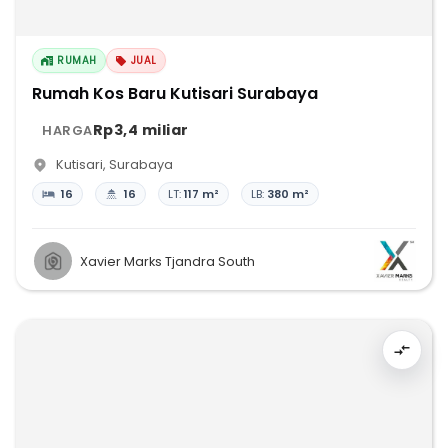
RUMAH
JUAL
Rumah Kos Baru Kutisari Surabaya
Rp3,4 miliar
HARGA
Kutisari
,
Surabaya
16
16
LT:
117 m²
LB:
380 m²
Xavier Marks Tjandra South