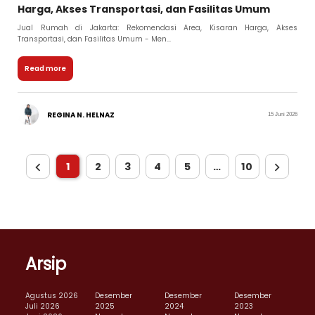
Harga, Akses Transportasi, dan Fasilitas Umum
Jual Rumah di Jakarta: Rekomendasi Area, Kisaran Harga, Akses
Transportasi, dan Fasilitas Umum - Men...
Read more
REGINA N. HELNAZ
15 Juni 2026
1
2
3
4
5
…
10
Arsip
Agustus 2026
Desember
Desember
Desember
Juli 2026
2025
2024
2023