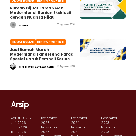
DIJUAL RUMAH
BERITA PROPERTI
Rumah Dijual Taman Golf
Modernland: Hunian Eksklusif
dengan Nuansa Hijau
07 Agustus 2026
ADMIN
DIJUAL RUMAH
BERITA PROPERTI
Jual Rumah Murah
Modernland Tangerang Harga
Spesial untuk Pembeli Serius
06 Agustus 2026
SITI AISYAH AYYA AZ ZAHIR
Arsip
Agustus 2026
Desember
Desember
Desember
Juli 2026
2025
2024
2023
Juni 2026
November
November
November
Mei 2026
2025
2024
2023