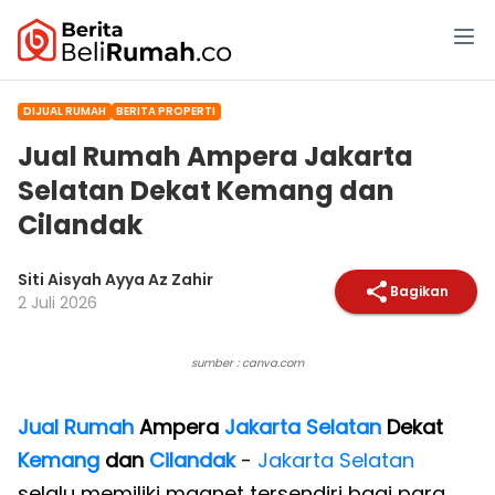
DIJUAL RUMAH
BERITA PROPERTI
Jual Rumah Ampera Jakarta
Selatan Dekat Kemang dan
Cilandak
Siti Aisyah Ayya Az Zahir
Bagikan
2 Juli 2026
sumber : canva.com
Jual Rumah
Ampera
Jakarta Selatan
Dekat
Kemang
dan
Cilandak
-
Jakarta Selatan
selalu memiliki magnet tersendiri bagi para