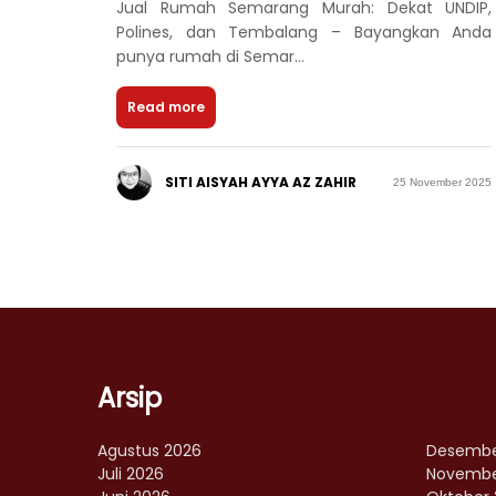
Jual Rumah Semarang Murah: Dekat UNDIP,
Polines, dan Tembalang – Bayangkan Anda
punya rumah di Semar...
Read more
SITI AISYAH AYYA AZ ZAHIR
25 November 2025
Arsip
Agustus 2026
Desembe
Juli 2026
Novembe