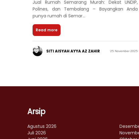
Jual Rumah Semarang Murah: Dekat UNDIP,
Polines, dan Tembalang – Bayangkan Anda
punya rumah di Semar...
Read more
SITI AISYAH AYYA AZ ZAHIR
25 November 2025
Arsip
Agustus 2026
Desembe
Juli 2026
Novembe