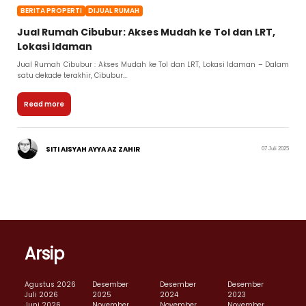
BERITA PROPERTI
DIJUAL RUMAH
Jual Rumah Cibubur: Akses Mudah ke Tol dan LRT,
Lokasi Idaman
Jual Rumah Cibubur : Akses Mudah ke Tol dan LRT, Lokasi Idaman – Dalam
satu dekade terakhir, Cibubur...
Read more
SITI AISYAH AYYA AZ ZAHIR
07 Juli 2025
Arsip
Agustus 2026
Desember
Desember
Desember
Juli 2026
2025
2024
2023
Juni 2026
November
November
November