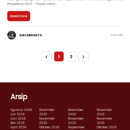
Prospeknya Kini? – Proyek infras...
Read more
DIDI ARIYANTO
13 Mei 2025
1
2
Arsip
Agustus 2026
Desember
Desember
Desember
Juli 2026
2025
2024
2023
Juni 2026
November
November
November
Mei 2026
2025
2024
2023
April 2026
Oktober 2025
September
Oktober 2023