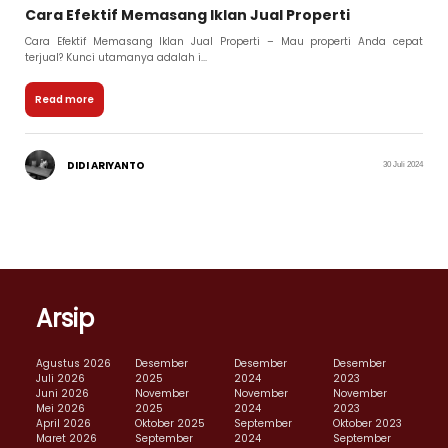
Cara Efektif Memasang Iklan Jual Properti
Cara Efektif Memasang Iklan Jual Properti – Mau properti Anda cepat
terjual? Kunci utamanya adalah i...
Read more
DIDI ARIYANTO
30 Juli 2024
Arsip
Agustus 2026
Desember
Desember
Desember
Juli 2026
2025
2024
2023
Juni 2026
November
November
November
Mei 2026
2025
2024
2023
April 2026
Oktober 2025
September
Oktober 2023
Maret 2026
September
2024
September