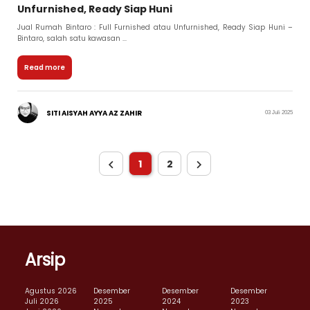
Unfurnished, Ready Siap Huni
Jual Rumah Bintaro : Full Furnished atau Unfurnished, Ready Siap Huni –
Bintaro, salah satu kawasan ...
Read more
SITI AISYAH AYYA AZ ZAHIR
03 Juli 2025
1
2
Arsip
Agustus 2026
Desember
Desember
Desember
Juli 2026
2025
2024
2023